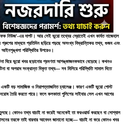
বা ‘ফেক নিউজ’-এর দাপট। আর সেই ভুয়ো তথ্যের স্রোতেই এখন কার্যত নাজেহাল
 গ্রুপের মাধ্যমে প্রতিদিন ছড়িয়ে পড়ছে অসংখ্য বিভ্রান্তিকর তথ্য, গুজব এবং
রে আইনশৃঙ্খলা পরিস্থিতির উপরেও।
 ঘটনা ঘিরে ভুয়ো খবর ছড়ানোর প্রবণতা আশঙ্কাজনকভাবে বেড়েছে। কখনও
না বা অপরাধ সংক্রান্ত বিকৃত তথ্য— সব মিলিয়ে পরিস্থিতি সামাল দিতে
ি একটি বড় সামাজিক ও নিরাপত্তাজনিত চ্যালেঞ্জ। কারণ একটি ভুয়ো পোস্ট
কিংবা জনরোষ তৈরি করতে পারে। ফলে কলকাতা পুলিশের সাইবার সেল এখন আগের
ুলছে। কোনও তথ্য যাচাই না করেই অনেকেই তা ফরওয়ার্ড করছেন বা সোশ্যাল
ে। প্রশাসনের তরফে তাই বারবার আবেদন জানানো হচ্ছে— যাচাই না করে কোনও খবর