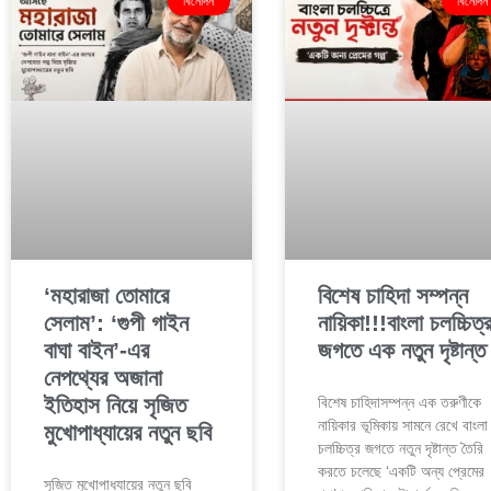
বিনোদন
বিনোদন
‘মহারাজা তোমারে
বিশেষ চাহিদা সম্পন্ন
সেলাম’: ‘গুপী গাইন
নায়িকা!!!বাংলা চলচ্চিত্
বাঘা বাইন’-এর
জগতে এক নতুন দৃষ্টান্ত
নেপথ্যের অজানা
ইতিহাস নিয়ে সৃজিত
বিশেষ চাহিদাসম্পন্ন এক তরুণীকে
নায়িকার ভূমিকায় সামনে রেখে বাংলা
মুখোপাধ্যায়ের নতুন ছবি
চলচ্চিত্র জগতে নতুন দৃষ্টান্ত তৈরি
করতে চলেছে ‘একটি অন্য প্রেমের
সৃজিত মুখোপাধ্যায়ের নতুন ছবি