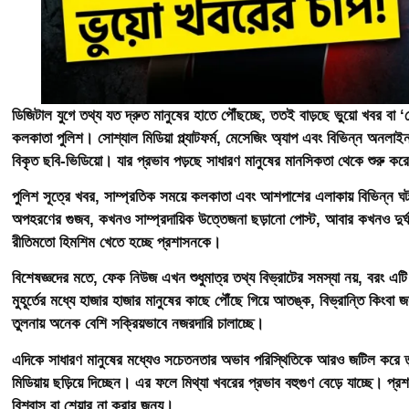
ডিজিটাল যুগে তথ্য যত দ্রুত মানুষের হাতে পৌঁছচ্ছে, ততই বাড়ছে ভুয়ো খবর 
কলকাতা পুলিশ। সোশ্যাল মিডিয়া প্ল্যাটফর্ম, মেসেজিং অ্যাপ এবং বিভিন্ন অনলাইন
বিকৃত ছবি-ভিডিয়ো। যার প্রভাব পড়ছে সাধারণ মানুষের মানসিকতা থেকে শুরু ক
পুলিশ সূত্রে খবর, সাম্প্রতিক সময়ে কলকাতা এবং আশপাশের এলাকায় বিভিন্ন
অপহরণের গুজব, কখনও সাম্প্রদায়িক উত্তেজনা ছড়ানো পোস্ট, আবার কখনও দুর্ঘট
রীতিমতো হিমশিম খেতে হচ্ছে প্রশাসনকে।
বিশেষজ্ঞদের মতে, ফেক নিউজ এখন শুধুমাত্র তথ্য বিভ্রাটের সমস্যা নয়, বরং এট
মুহূর্তের মধ্যে হাজার হাজার মানুষের কাছে পৌঁছে গিয়ে আতঙ্ক, বিভ্রান্তি 
তুলনায় অনেক বেশি সক্রিয়ভাবে নজরদারি চালাচ্ছে।
এদিকে সাধারণ মানুষের মধ্যেও সচেতনতার অভাব পরিস্থিতিকে আরও জটিল করে ত
মিডিয়ায় ছড়িয়ে দিচ্ছেন। এর ফলে মিথ্যা খবরের প্রভাব বহুগুণ বেড়ে যাচ্ছ
বিশ্বাস বা শেয়ার না করার জন্য।