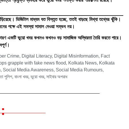
ত্তা প্রযুক্তি ব্যবহার করে ভুয়ো খবর শনাক্ত করার পরিকল্পনা রয়েছে।
ঁড়িয়েছে। ডিজিটাল মাধ্যম যত বিস্তৃত হচ্ছে, ততই বাড়ছে মিথ্যা তথ্যের ঝুঁকি।
সনের পক্ষে এই সমস্যা সামাল দেওয়া সম্ভব নয়।
। কারণ একটি ভুয়ো খবর কখনও কখনও বড় সামাজিক অস্থিরতা তৈরি করতে পারে।
বপূর্ণ।
ber Crime
,
Digital Literacy
,
Digital Misinformation
,
Fact
ops grapple with fake news flood
,
Kolkata News
,
Kolkata
n
,
Social Media Awareness
,
Social Media Rumours
,
তা পুলিশ
,
বাংলা খবর
,
ভুয়ো খবর
,
সাইবার অপরাধ
: