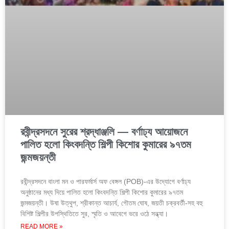
রবীন্দ্রসদনে সুরের শ্রদ্ধাঞ্জলি — বর্ণাঢ্য আয়োজনে
পালিত হলো কিংবদন্তি শিল্পী কিশোর কুমারের ৯৭তম
জন্মজয়ন্তী
রবীন্দ্রসদনে বাংলা মন ও পারফর্মার্স অফ বেঙ্গল (POB)-এর উদ্যোগে বর্ণাঢ্য
অনুষ্ঠানের মধ্য দিয়ে পালিত হলো কিংবদন্তি শিল্পী কিশোর কুমারের ৯৭তম
জন্মজয়ন্তী। উষা উত্থুপ, শ্রীকান্ত আচার্য, গৌতম ঘোষ, জয়তী চক্রবর্তী-সহ বহু
বিশিষ্ট শিল্পীর উপস্থিতিতে সুর, স্মৃতি ও আবেগে ভরে ওঠে সন্ধ্যা।
READ MORE »