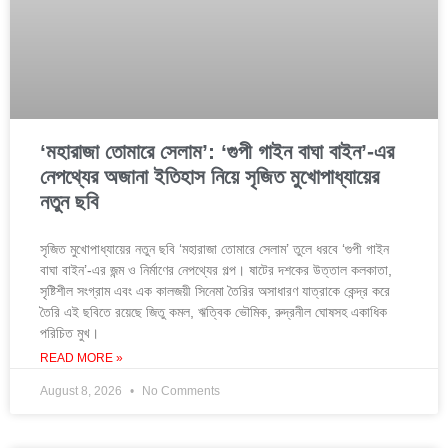
‘মহারাজা তোমারে সেলাম’: ‘গুপী গাইন বাঘা বাইন’-এর
নেপথ্যের অজানা ইতিহাস নিয়ে সৃজিত মুখোপাধ্যায়ের
নতুন ছবি
সৃজিত মুখোপাধ্যায়ের নতুন ছবি ‘মহারাজা তোমারে সেলাম’ তুলে ধরবে ‘গুপী গাইন
বাঘা বাইন’-এর জন্ম ও নির্মাণের নেপথ্যের গল্প। ষাটের দশকের উত্তাল কলকাতা,
সৃষ্টিশীল সংগ্রাম এবং এক কালজয়ী সিনেমা তৈরির অসাধারণ যাত্রাকে কেন্দ্র করে
তৈরি এই ছবিতে রয়েছে জিতু কমল, ঋত্বিক ভৌমিক, রুদ্রনীল ঘোষসহ একাধিক
পরিচিত মুখ।
READ MORE »
August 8, 2026
No Comments