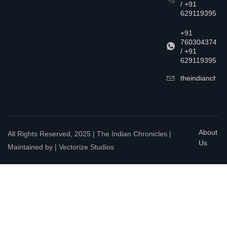
/ +91
6291193957
+91
7603043747
/ +91
6291193957
theindianchrn
About
All Rights Reserved, 2025 | The Indian Chronicles |
Us
Maintained by | Vectorize Studios