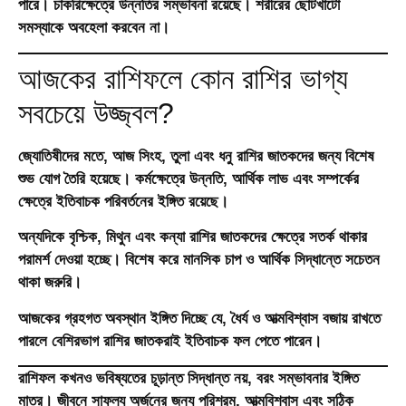
পারে। চাকরিক্ষেত্রে উন্নতির সম্ভাবনা রয়েছে। শরীরের ছোটখাটো
সমস্যাকে অবহেলা করবেন না।
আজকের রাশিফলে কোন রাশির ভাগ্য
সবচেয়ে উজ্জ্বল?
জ্যোতিষীদের মতে, আজ সিংহ, তুলা এবং ধনু রাশির জাতকদের জন্য বিশেষ
শুভ যোগ তৈরি হয়েছে। কর্মক্ষেত্রে উন্নতি, আর্থিক লাভ এবং সম্পর্কের
ক্ষেত্রে ইতিবাচক পরিবর্তনের ইঙ্গিত রয়েছে।
অন্যদিকে বৃশ্চিক, মিথুন এবং কন্যা রাশির জাতকদের ক্ষেত্রে সতর্ক থাকার
পরামর্শ দেওয়া হচ্ছে। বিশেষ করে মানসিক চাপ ও আর্থিক সিদ্ধান্তে সচেতন
থাকা জরুরি।
আজকের গ্রহগত অবস্থান ইঙ্গিত দিচ্ছে যে, ধৈর্য ও আত্মবিশ্বাস বজায় রাখতে
পারলে বেশিরভাগ রাশির জাতকরাই ইতিবাচক ফল পেতে পারেন।
রাশিফল কখনও ভবিষ্যতের চূড়ান্ত সিদ্ধান্ত নয়, বরং সম্ভাবনার ইঙ্গিত
মাত্র। জীবনে সাফল্য অর্জনের জন্য পরিশ্রম, আত্মবিশ্বাস এবং সঠিক