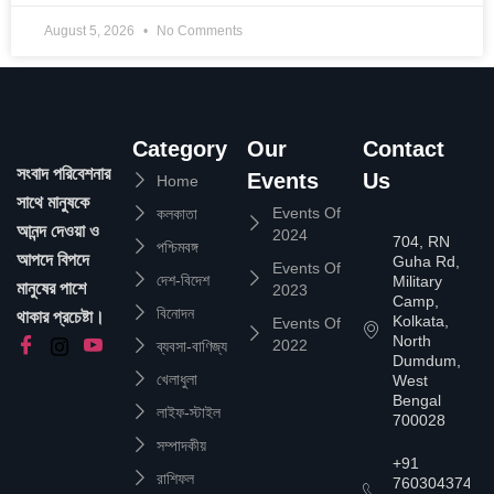
August 5, 2026
No Comments
Category
Our
Contact
সংবাদ পরিবেশনার
Events
Us
Home
সাথে মানুষকে
Events Of
কলকাতা
আনন্দ দেওয়া ও
2024
704, RN
পশ্চিমবঙ্গ
আপদে বিপদে
Guha Rd,
Events Of
দেশ-বিদেশ
Military
মানুষের পাশে
2023
Camp,
বিনোদন
থাকার প্রচেষ্টা।
Kolkata,
Events Of
North
2022
ব্যবসা-বাণিজ্য
Dumdum,
খেলাধুলা
West
Bengal
লাইফ-স্টাইল
700028
সম্পাদকীয়
+91
রাশিফল
7603043747