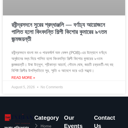
রবীন্দ্রসদনে সুরের শ্রদ্ধাঞ্জলি — বর্ণাঢ্য আয়োজনে
পালিত হলো কিংবদন্তি শিল্পী কিশোর কুমারের ৯৭তম
জন্মজয়ন্তী
রবীন্দ্রসদনে বাংলা মন ও পারফর্মার্স অফ বেঙ্গল (POB)-এর উদ্যোগে বর্ণাঢ্য
অনুষ্ঠানের মধ্য দিয়ে পালিত হলো কিংবদন্তি শিল্পী কিশোর কুমারের ৯৭তম
জন্মজয়ন্তী। উষা উত্থুপ, শ্রীকান্ত আচার্য, গৌতম ঘোষ, জয়তী চক্রবর্তী-সহ বহু
বিশিষ্ট শিল্পীর উপস্থিতিতে সুর, স্মৃতি ও আবেগে ভরে ওঠে সন্ধ্যা।
READ MORE »
August 5, 2026
No Comments
Category
Our
Contact
Events
Us
Home