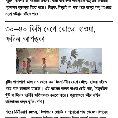
স্কুল, কলেজ বা সরকারি দপ্তর খোলা থাকলেও পরিস্থিতি অনুযায়ী স্থানীয়
প্রশাসন ব্যবস্থা নিতে পারে। বিদ্যুৎ বিভ্রাট বা গাছ পড়ে রাস্তা বন্ধ হওয়ার
মতো ঘটনাও ঘটতে পারে।
৩০–৪০ কিমি বেগে ঝোড়ো হাওয়া,
ক্ষতির আশঙ্কা
বৃষ্টির পাশাপাশি আজ ৩০ থেকে ৪০ কিলোমিটার বেগে ঝোড়ো হাওয়া বইতে
পারে বলে জানানো হয়েছে। এই ধরনের দমকা হাওয়া ছোট গাছ, বৈদ্যুতিক
খুঁটি বা টিনের ছাউনি ক্ষতিগ্রস্ত করতে পারে। গ্রামাঞ্চলে কাঁচা বাড়ির
বাসিন্দাদের জন্য ঝুঁকি বেশি।
শহরে নির্মীয়মাণ বহুতল, বিজ্ঞাপনের হোর্ডিং বা পুরোনো গাছ থেকেও বিপদের