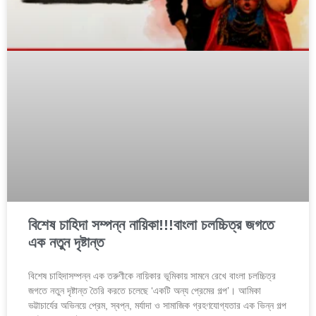
বিশেষ চাহিদা সম্পন্ন নায়িকা!!!বাংলা চলচ্চিত্র জগতে
এক নতুন দৃষ্টান্ত
বিশেষ চাহিদাসম্পন্ন এক তরুণীকে নায়িকার ভূমিকায় সামনে রেখে বাংলা চলচ্চিত্র
জগতে নতুন দৃষ্টান্ত তৈরি করতে চলেছে ‘একটি অন্য প্রেমের গল্প’। আমিকা
ভট্টাচার্যের অভিনয়ে প্রেম, স্বপ্ন, মর্যাদা ও সামাজিক গ্রহণযোগ্যতার এক ভিন্ন গল্প