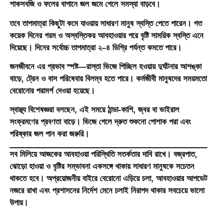
শাকসবজি ও ফলের বাগানে জল জমে গেলে সমস্যা বাড়বে।
তবে তাপমাত্রা কিছুটা কমে যাওয়ায় সাধারণ মানুষ স্বস্তি পেতে পারেন। গত
কয়েক দিনের গরম ও অস্বস্তিকর আবহাওয়ার পরে বৃষ্টি সাময়িক স্বস্তি এনে
দিয়েছে। দিনের সর্বোচ্চ তাপমাত্রা ২–৪ ডিগ্রি পর্যন্ত কমতে পারে।
জনজীবনে এর প্রভাব স্পষ্ট—রাস্তা ভিজে পিচ্ছিল হওয়ায় দুর্ঘটনার আশঙ্কা
বাড়ে, ট্রেন ও বাস পরিষেবায় বিলম্ব হতে পারে। কর্মজীবী মানুষদের সময়মতো
বেরোনোর পরামর্শ দেওয়া হয়েছে।
স্বাস্থ্য বিশেষজ্ঞরা বলছেন, এই সময়ে ঠান্ডা-কাশি, জ্বর বা ভাইরাল
সংক্রমণের প্রবণতা বাড়ে। ভিজে গেলে দ্রুত শুকনো পোশাক পরা এবং
পরিষ্কার জল পান করা জরুরি।
সব মিলিয়ে আজকের আবহাওয়া পরিস্থিতি সতর্কতার দাবি রাখে। বজ্রপাত,
ঝোড়ো হাওয়া ও বৃষ্টির সম্ভাবনা একসঙ্গে থাকায় সাধারণ মানুষকে সচেতন
থাকতে হবে। অপ্রয়োজনীয় বাইরে বেরোনো এড়িয়ে চলা, আবহাওয়ার আপডেট
নজরে রাখা এবং প্রশাসনের নির্দেশ মেনে চলাই নিরাপদ থাকার সবচেয়ে ভালো
উপায়।