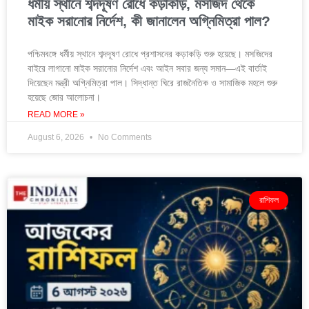
ধর্মীয় স্থানে শব্দদূষণ রোধে কড়াকড়ি, মসজিদ থেকে
মাইক সরানোর নির্দেশ, কী জানালেন অগ্নিমিত্রা পাল?
পশ্চিমবঙ্গে ধর্মীয় স্থানে শব্দদূষণ রোধে প্রশাসনের কড়াকড়ি শুরু হয়েছে। মসজিদের
বাইরে লাগানো মাইক সরানোর নির্দেশ এবং আইন সবার জন্য সমান—এই বার্তাই
দিয়েছেন মন্ত্রী অগ্নিমিত্রা পাল। সিদ্ধান্ত ঘিরে রাজনৈতিক ও সামাজিক মহলে শুরু
হয়েছে জোর আলোচনা।
READ MORE »
August 6, 2026
No Comments
রাশিফল