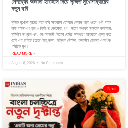
নেপথ্যের অজানা ইতিহাস নিয়ে সৃজিত মুখোপাধ্যায়ের
নতুন ছবি
সৃজিত মুখোপাধ্যায়ের নতুন ছবি ‘মহারাজা তোমারে সেলাম’ তুলে ধরবে ‘গুপী গাইন
বাঘা বাইন’-এর জন্ম ও নির্মাণের নেপথ্যের গল্প। ষাটের দশকের উত্তাল কলকাতা,
সৃষ্টিশীল সংগ্রাম এবং এক কালজয়ী সিনেমা তৈরির অসাধারণ যাত্রাকে কেন্দ্র করে
তৈরি এই ছবিতে রয়েছে জিতু কমল, ঋত্বিক ভৌমিক, রুদ্রনীল ঘোষসহ একাধিক
পরিচিত মুখ।
READ MORE »
August 8, 2026
No Comments
বিনোদন