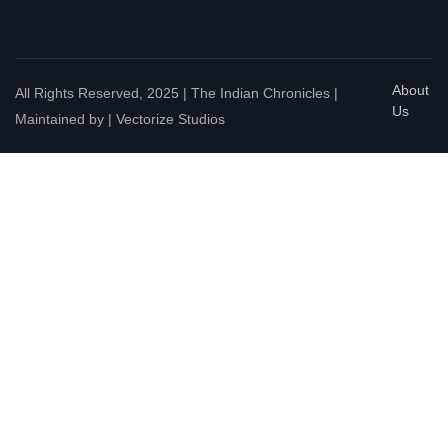
About
All Rights Reserved, 2025 | The Indian Chronicles |
Us
Maintained by | Vectorize Studios