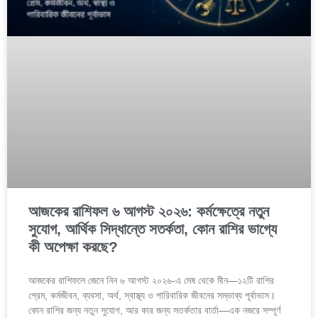
আজকের রাশিফল ৬ আগস্ট ২০২৬: কর্মক্ষেত্রে নতুন
সুযোগ, আর্থিক সিদ্ধান্তে সতর্কতা, কোন রাশির ভাগ্যে
কী অপেক্ষা করছে?
আজকের রাশিফলে জেনে নিন ৬ আগস্ট ২০২৬-এ মেষ থেকে মীন—১২টি রাশির
প্রেম, কর্মজীবন, ব্যবসা, অর্থ, স্বাস্থ্য ও পারিবারিক জীবনের সম্ভাব্য পূর্বাভাস।
কোন রাশির জন্য নতুন সুযোগ, আর কার জন্য সতর্কতার বার্তা—এক নজরে সম্পূর্ণ