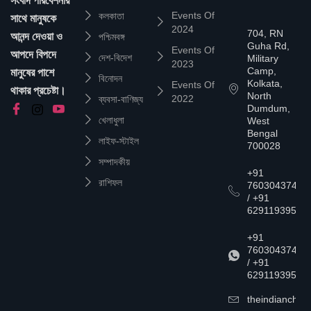
সংবাদ পরিবেশনার
Events Of
কলকাতা
সাথে মানুষকে
2024
704, RN
আনন্দ দেওয়া ও
পশ্চিমবঙ্গ
Guha Rd,
Events Of
আপদে বিপদে
দেশ-বিদেশ
Military
2023
Camp,
মানুষের পাশে
বিনোদন
Kolkata,
Events Of
থাকার প্রচেষ্টা।
North
2022
ব্যবসা-বাণিজ্য
Dumdum,
খেলাধুলা
West
Bengal
লাইফ-স্টাইল
700028
সম্পাদকীয়
+91
রাশিফল
7603043747
/ +91
6291193957
+91
7603043747
/ +91
6291193957
theindianchrn