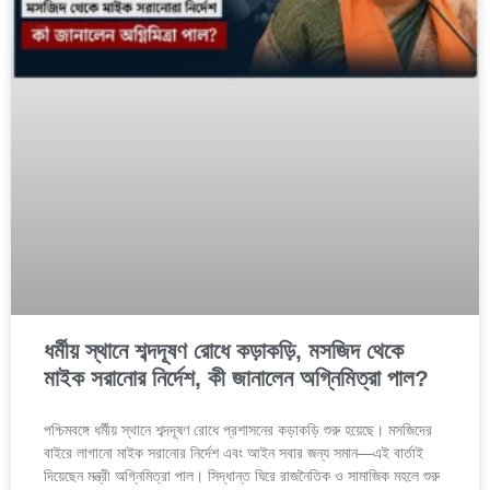
ধর্মীয় স্থানে শব্দদূষণ রোধে কড়াকড়ি, মসজিদ থেকে
মাইক সরানোর নির্দেশ, কী জানালেন অগ্নিমিত্রা পাল?
পশ্চিমবঙ্গে ধর্মীয় স্থানে শব্দদূষণ রোধে প্রশাসনের কড়াকড়ি শুরু হয়েছে। মসজিদের
বাইরে লাগানো মাইক সরানোর নির্দেশ এবং আইন সবার জন্য সমান—এই বার্তাই
দিয়েছেন মন্ত্রী অগ্নিমিত্রা পাল। সিদ্ধান্ত ঘিরে রাজনৈতিক ও সামাজিক মহলে শুরু