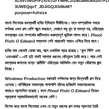
বাংলা সিনেমায় রহস্যধর্মী ছবির ইতিহাস দীর্ঘদিনের। তবে সাম্প্রতিক সময়ে
দর্শকরা এমন গল্প বেশি পছন্দ করছেন, যেখানে শুধু খুন বা তদন্ত নয়, চরিত্রের
মনস্তত্ত্ব এবং সম্পর্কের জটিলতাও গুরুত্বপূর্ণ ভূমিকা পালন করে।
Phool
Pishi O Edward
সম্ভবত সেই ধারাকেই আরও এগিয়ে নিয়ে যাবে।
ছবির নাম থেকেই বোঝা যায়, গল্পে একাধিক স্তর রয়েছে। ‘ফুল পিশি’ এবং
‘এডওয়ার্ড’—এই দুই নামই আলাদা ধরনের কৌতূহল তৈরি করে। আর সেই
রহস্যময় জগতের মধ্যে ‘বাল্মীকি’ চরিত্রের আবির্ভাব যেন নতুন ধোঁয়াশার জন্ম
দিচ্ছে।
Windows Production বরাবরই দর্শকদের জন্য ভিন্নধর্মী গল্প নিয়ে
এসেছে। বাণিজ্যিক সাফল্যের পাশাপাশি তাঁদের ছবিগুলি সমালোচকদের
কাছেও প্রশংসিত হয়েছে। ফলে
Phool Pishi O Edward
নিয়েও
প্রত্যাশা স্বাভাবিকভাবেই অনেক বেশি।
বিশেষ করে বাংলা সিনেমায় এখন যে নতুন ধরনের গল্প বলার প্রবণতা তৈরি