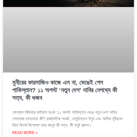
মুনীরের কারসাজিও কাজে এল না, ভেঙেই গেল
পাকিস্তান? ১১ অগস্ট ‘নতুন দেশ’ দাবির নেপথ্যে কী
সত্য, কী গুজব
সোশ্যাল মিডিয়ায় ভাইরাল হওয়া ‘১১ অগস্ট পাকিস্তান ভেঙে নতুন দেশ’ দাবির
নেপথ্যের বাস্তবতা কী? রাজনৈতিক সংকট, বেলুচিস্তান ইস্যু এবং আসিম মুনীরকে
ঘিরে বিতর্ক বিশ্লেষণ করে জানুন কী সত্য, কী শুধুই জল্পনা।
READ MORE »