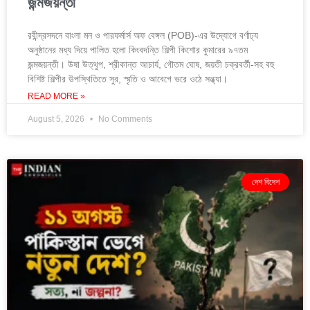
জন্মজয়ন্তী
রবীন্দ্রসদনে বাংলা মন ও পারফর্মার্স অফ বেঙ্গল (POB)-এর উদ্যোগে বর্ণাঢ্য
অনুষ্ঠানের মধ্য দিয়ে পালিত হলো কিংবদন্তি শিল্পী কিশোর কুমারের ৯৭তম
জন্মজয়ন্তী। উষা উত্থুপ, শ্রীকান্ত আচার্য, গৌতম ঘোষ, জয়তী চক্রবর্তী-সহ বহু
বিশিষ্ট শিল্পীর উপস্থিতিতে সুর, স্মৃতি ও আবেগে ভরে ওঠে সন্ধ্যা।
READ MORE »
August 5, 2026
No Comments
দেশ বিদেশ