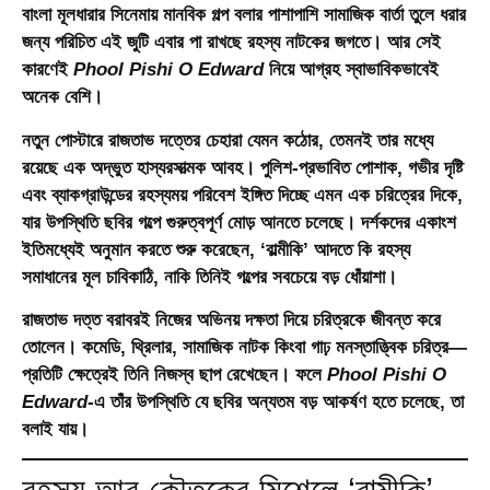
বাংলা মূলধারার সিনেমায় মানবিক গল্প বলার পাশাপাশি সামাজিক বার্তা তুলে ধরার
জন্য পরিচিত এই জুটি এবার পা রাখছে রহস্য নাটকের জগতে। আর সেই
কারণেই
Phool Pishi O Edward
নিয়ে আগ্রহ স্বাভাবিকভাবেই
অনেক বেশি।
নতুন পোস্টারে রাজতাভ দত্তের চেহারা যেমন কঠোর, তেমনই তার মধ্যে
রয়েছে এক অদ্ভুত হাস্যরসাত্মক আবহ। পুলিশ-প্রভাবিত পোশাক, গভীর দৃষ্টি
এবং ব্যাকগ্রাউন্ডের রহস্যময় পরিবেশ ইঙ্গিত দিচ্ছে এমন এক চরিত্রের দিকে,
যার উপস্থিতি ছবির গল্পে গুরুত্বপূর্ণ মোড় আনতে চলেছে। দর্শকদের একাংশ
ইতিমধ্যেই অনুমান করতে শুরু করেছেন, ‘বাল্মীকি’ আদতে কি রহস্য
সমাধানের মূল চাবিকাঠি, নাকি তিনিই গল্পের সবচেয়ে বড় ধোঁয়াশা।
রাজতাভ দত্ত বরাবরই নিজের অভিনয় দক্ষতা দিয়ে চরিত্রকে জীবন্ত করে
তোলেন। কমেডি, থ্রিলার, সামাজিক নাটক কিংবা গাঢ় মনস্তাত্ত্বিক চরিত্র—
প্রতিটি ক্ষেত্রেই তিনি নিজস্ব ছাপ রেখেছেন। ফলে
Phool Pishi O
Edward
-এ তাঁর উপস্থিতি যে ছবির অন্যতম বড় আকর্ষণ হতে চলেছে, তা
বলাই যায়।