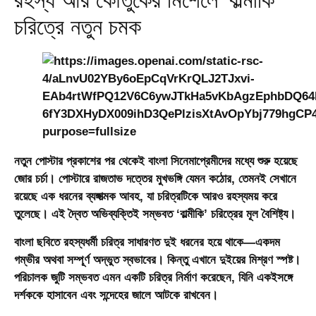
রহস্য আর কৌতুকের মিশেলে ‘বাল্মীকি’
চরিত্রে নতুন চমক
নতুন পোস্টার প্রকাশের পর থেকেই বাংলা সিনেমাপ্রেমীদের মধ্যে শুরু হয়েছে
জোর চর্চা। পোস্টারে রাজতাভ দত্তের মুখভঙ্গি যেমন কঠোর, তেমনই সেখানে
রয়েছে এক ধরনের ব্যঙ্গাত্মক আবহ, যা চরিত্রটিকে আরও রহস্যময় করে
তুলেছে। এই দ্বৈত অভিব্যক্তিই সম্ভবত ‘বাল্মীকি’ চরিত্রের মূল বৈশিষ্ট্য।
বাংলা ছবিতে রহস্যধর্মী চরিত্র সাধারণত দুই ধরনের হয়ে থাকে—একদম
গম্ভীর অথবা সম্পূর্ণ অদ্ভুত স্বভাবের। কিন্তু এখানে দুইয়ের মিশ্রণ স্পষ্ট।
পরিচালক জুটি সম্ভবত এমন একটি চরিত্র নির্মাণ করেছেন, যিনি একইসঙ্গে
দর্শককে হাসাবেন এবং সন্দেহের জালে আটকে রাখবেন।