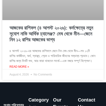
আজকের রাশিফল (৪ আগস্ট ২০২৬): কর্মক্ষেত্রে নতুন
সুযোগ নাকি আর্থিক চ্যালেঞ্জ? মেষ থেকে মীন—জেনে
নিন ১২ রাশির আজকের ভাগ্য
৪ আগস্ট ২০২৬-এর আজকের রাশিফলে জেনে নিন মেষ থেকে মীন—সব ১২টি
রাশির কর্মজীবন, অর্থ, স্বাস্থ্য, প্রেম ও পারিবারিক জীবনের সম্ভাব্য প্রভাব। কোন
রাশির জন্য দিনটি শুভ, আর কারা থাকবেন সতর্ক—এক নজরে সম্পূর্ণ বিশ্লেষণ।
READ MORE »
August 4, 2026
No Comments
Category
Our
Contact
সংবাদ পরিবেশনার