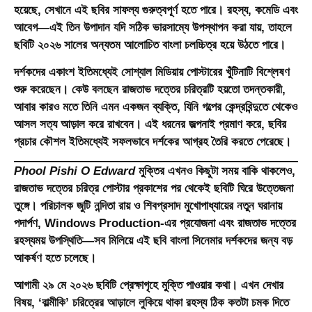
হয়েছে, সেখানে এই ছবির সাফল্য গুরুত্বপূর্ণ হতে পারে। রহস্য, কমেডি এবং
আবেগ—এই তিন উপাদান যদি সঠিক ভারসাম্যে উপস্থাপন করা যায়, তাহলে
ছবিটি ২০২৬ সালের অন্যতম আলোচিত বাংলা চলচ্চিত্র হয়ে উঠতে পারে।
দর্শকদের একাংশ ইতিমধ্যেই সোশ্যাল মিডিয়ায় পোস্টারের খুঁটিনাটি বিশ্লেষণ
শুরু করেছেন। কেউ বলছেন রাজতাভ দত্তের চরিত্রটি হয়তো তদন্তকারী,
আবার কারও মতে তিনি এমন একজন ব্যক্তি, যিনি গল্পের কেন্দ্রবিন্দুতে থেকেও
আসল সত্য আড়াল করে রাখবেন। এই ধরনের জল্পনাই প্রমাণ করে, ছবির
প্রচার কৌশল ইতিমধ্যেই সফলভাবে দর্শকের আগ্রহ তৈরি করতে পেরেছে।
Phool Pishi O Edward
মুক্তির এখনও কিছুটা সময় বাকি থাকলেও,
রাজতাভ দত্তের চরিত্র পোস্টার প্রকাশের পর থেকেই ছবিটি ঘিরে উত্তেজনা
তুঙ্গে। পরিচালক জুটি নন্দিতা রায় ও শিবপ্রসাদ মুখোপাধ্যায়ের নতুন ঘরানায়
পদার্পণ, Windows Production-এর প্রযোজনা এবং রাজতাভ দত্তের
রহস্যময় উপস্থিতি—সব মিলিয়ে এই ছবি বাংলা সিনেমার দর্শকদের জন্য বড়
আকর্ষণ হতে চলেছে।
আগামী ২৯ মে ২০২৬ ছবিটি প্রেক্ষাগৃহে মুক্তি পাওয়ার কথা। এখন দেখার
বিষয়, ‘বাল্মীকি’ চরিত্রের আড়ালে লুকিয়ে থাকা রহস্য ঠিক কতটা চমক দিতে