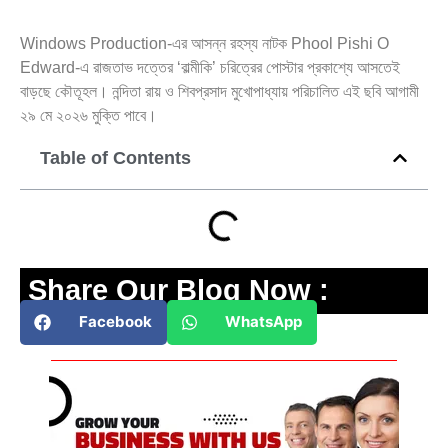
Windows Production-এর আসন্ন রহস্য নাটক Phool Pishi O
Edward-এ রাজতাভ দত্তের ‘বাল্মীকি’ চরিত্রের পোস্টার প্রকাশ্যে আসতেই
বাড়ছে কৌতূহল। নন্দিতা রায় ও শিবপ্রসাদ মুখোপাধ্যায় পরিচালিত এই ছবি আগামী
২৯ মে ২০২৬ মুক্তি পাবে।
Table of Contents
Share Our Blog Now :
Facebook
WhatsApp