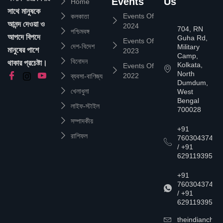
Events
Us
Home
সাথে মানুষকে
Events Of
কলকাতা
আনন্দ দেওয়া ও
2024
704, RN
পশ্চিমবঙ্গ
আপদে বিপদে
Guha Rd,
Events Of
দেশ-বিদেশ
Military
মানুষের পাশে
2023
Camp,
বিনোদন
থাকার প্রচেষ্টা।
Kolkata,
Events Of
North
2022
ব্যবসা-বাণিজ্য
Dumdum,
খেলাধুলা
West
Bengal
লাইফ-স্টাইল
700028
সম্পাদকীয়
+91
রাশিফল
7603043747
/ +91
6291193957
+91
7603043747
/ +91
6291193957
theindianchrn