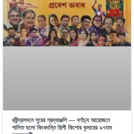
রবীন্দ্রসদনে সুরের শ্রদ্ধাঞ্জলি — বর্ণাঢ্য আয়োজনে
পালিত হলো কিংবদন্তি শিল্পী কিশোর কুমারের ৯৭তম