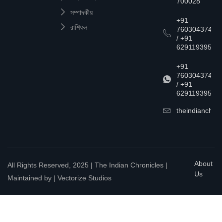
700028
সম্পাদকীয়
+91
রাশিফল
7603043747
/ +91
6291193957
+91
7603043747
/ +91
6291193957
theindianchrn
About
All Rights Reserved, 2025 | The Indian Chronicles |
Us
Maintained by | Vectorize Studios