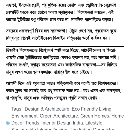
এছাড়া, ইনডোর প্ল্যান্ট, প্রাকৃতিক রঙের দেয়াল এবং ভেন্টিলেশন-ফ্রেন্ডলি
লেআউট ঘরকে করে তোলে আরও স্বাস্থ্যকর। বিশেষজ্ঞরা বলছেন, এই
ধরনের ইন্টিরিয়র শুধু পরিবেশ রক্ষা করে না, মানসিক প্রশান্তিও বাড়ায়।
সবচেয়ে গুরুত্বপূর্ণ বিষয় হল সচেতনতা। ট্রেন্ড দেখে নয়, প্রয়োজন বুঝে
সিদ্ধান্ত নিলেই সাস্টেইনেবল ডিজাইন সত্যিকার অর্থে কার্যকর হয়।
ডিজাইন বিশেষজ্ঞদের বিশ্লেষণ স্পষ্ট করে দিচ্ছে, সাস্টেইনেবল ও জিরো-
ওয়েস্ট হোম ইন্টিরিয়রের জনপ্রিয়তা কোনও ফ্যাশন নয়, বরং সময়ের দাবি।
পরিবেশ সংকট, স্বাস্থ্য সচেতনতা এবং অর্থনৈতিক বাস্তবতা—সব মিলিয়ে
মানুষ এখন ঘরের অন্দরসজ্জায়ও দায়িত্বশীল হতে চাইছে।
আগামী দিনে এই প্রবণতা আরও শক্তিশালী হবে বলেই মত বিশেষজ্ঞদের।
কারণ সুন্দর ঘর মানেই আর শুধু চকচকে সাজ নয়—বরং এমন এক বাসস্থান,
যা প্রকৃতি, মানুষ এবং ভবিষ্যৎ প্রজন্মের প্রতি সম্মান দেখায়।
Tags :
Design & Architecture
,
Eco Friendly Living
,
Environment
,
Green Architecture
,
Green Homes
,
Home
Decor Trends
,
Interior Design India
,
Lifestyle
,
Sustainable Interior Design
,
The Indian Chronicles
,