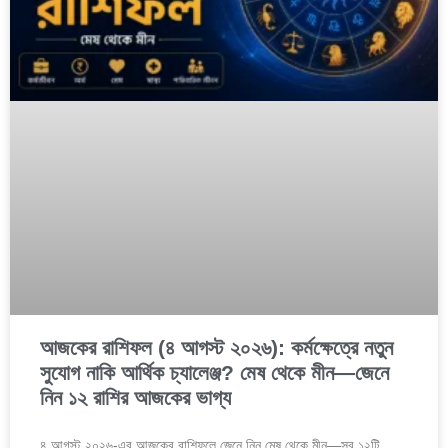
আজকের রাশিফল (৪ আগস্ট ২০২৬): কর্মক্ষেত্রে নতুন
সুযোগ নাকি আর্থিক চ্যালেঞ্জ? মেষ থেকে মীন—জেনে
নিন ১২ রাশির আজকের ভাগ্য
৪ আগস্ট ২০২৬-এর আজকের রাশিফলে জেনে নিন মেষ থেকে মীন—সব ১২টি