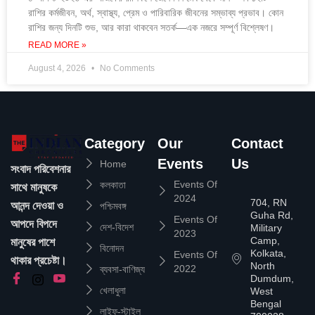
রাশির কর্মজীবন, অর্থ, স্বাস্থ্য, প্রেম ও পারিবারিক জীবনের সম্ভাব্য প্রভাব। কোন
রাশির জন্য দিনটি শুভ, আর কারা থাকবেন সতর্ক—এক নজরে সম্পূর্ণ বিশ্লেষণ।
READ MORE »
August 4, 2026
No Comments
Category
Our
Contact
Events
Us
Home
সংবাদ পরিবেশনার
Events Of
কলকাতা
সাথে মানুষকে
2024
704, RN
আনন্দ দেওয়া ও
পশ্চিমবঙ্গ
Guha Rd,
Events Of
আপদে বিপদে
দেশ-বিদেশ
Military
2023
Camp,
মানুষের পাশে
বিনোদন
Kolkata,
Events Of
থাকার প্রচেষ্টা।
North
2022
ব্যবসা-বাণিজ্য
Dumdum,
খেলাধুলা
West
Bengal
লাইফ-স্টাইল