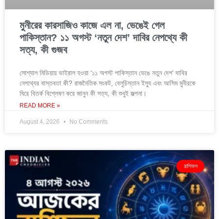
মুনীরের কারসাজিও কাজে এল না, ভেঙেই গেল
পাকিস্তান? ১১ অগস্ট ‘নতুন দেশ’ দাবির নেপথ্যে কী
সত্য, কী গুজব
সোশ্যাল মিডিয়ায় ভাইরাল হওয়া ‘১১ অগস্ট পাকিস্তান ভেঙে নতুন দেশ’ দাবির
নেপথ্যের বাস্তবতা কী? রাজনৈতিক সংকট, বেলুচিস্তান ইস্যু এবং আসিম মুনীরকে
ঘিরে বিতর্ক বিশ্লেষণ করে জানুন কী সত্য, কী শুধুই জল্পনা।
READ MORE »
August 4, 2026
No Comments
রাশিফল