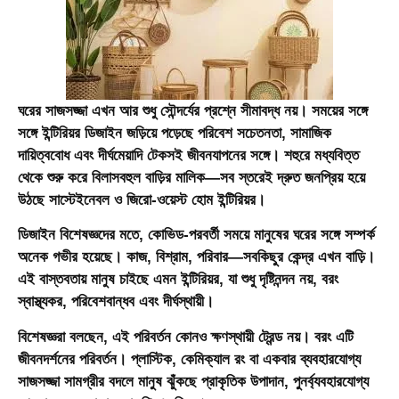
ঘরের সাজসজ্জা এখন আর শুধু সৌন্দর্যের প্রশ্নে সীমাবদ্ধ নয়। সময়ের সঙ্গে
সঙ্গে ইন্টিরিয়র ডিজাইন জড়িয়ে পড়েছে পরিবেশ সচেতনতা, সামাজিক
দায়িত্ববোধ এবং দীর্ঘমেয়াদি টেকসই জীবনযাপনের সঙ্গে। শহুরে মধ্যবিত্ত
থেকে শুরু করে বিলাসবহুল বাড়ির মালিক—সব স্তরেই দ্রুত জনপ্রিয় হয়ে
উঠছে
সাস্টেইনেবল ও জিরো-ওয়েস্ট হোম ইন্টিরিয়র
।
ডিজাইন বিশেষজ্ঞদের মতে, কোভিড-পরবর্তী সময়ে মানুষের ঘরের সঙ্গে সম্পর্ক
অনেক গভীর হয়েছে। কাজ, বিশ্রাম, পরিবার—সবকিছুর কেন্দ্র এখন বাড়ি।
এই বাস্তবতায় মানুষ চাইছে এমন ইন্টিরিয়র, যা শুধু দৃষ্টিনন্দন নয়, বরং
স্বাস্থ্যকর, পরিবেশবান্ধব এবং দীর্ঘস্থায়ী।
বিশেষজ্ঞরা বলছেন, এই পরিবর্তন কোনও ক্ষণস্থায়ী ট্রেন্ড নয়। বরং এটি
জীবনদর্শনের পরিবর্তন। প্লাস্টিক, কেমিক্যাল রং বা একবার ব্যবহারযোগ্য
সাজসজ্জা সামগ্রীর বদলে মানুষ ঝুঁকছে প্রাকৃতিক উপাদান, পুনর্ব্যবহারযোগ্য