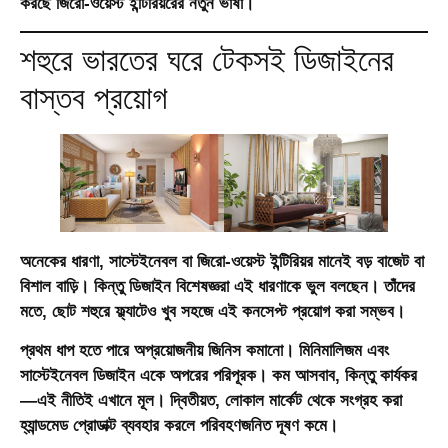
করছে জিরো-ওয়েস্ট ইন্টিরিয়রের নতুন ভাষা।
শহুরে ভারতের ঘরে টেকসই ডিজাইনের
বাস্তব প্রয়োগ
অনেকের ধারণা, সাস্টেইনেবল বা জিরো-ওয়েস্ট ইন্টিরিয়র মানেই বড় বাজেট বা
বিশাল বাড়ি। কিন্তু ডিজাইন বিশেষজ্ঞরা এই ধারণাকে ভুল বলছেন। তাঁদের
মতে, ছোট শহুরে ফ্ল্যাটেও খুব সহজে এই কনসেপ্ট প্রয়োগ করা সম্ভব।
প্রথম ধাপ হতে পারে অপ্রয়োজনীয় জিনিস কমানো। মিনিমালিজম এবং
সাস্টেইনেবল ডিজাইন একে অপরের পরিপূরক। কম আসবাব, কিন্তু কার্যকর
—এই নীতিই এখানে মূল। দ্বিতীয়ত, লোকাল মার্কেট থেকে সংগ্রহ করা
হ্যান্ডমেড প্রোডাক্ট ব্যবহার করলে পরিবহণজনিত দূষণ কমে।