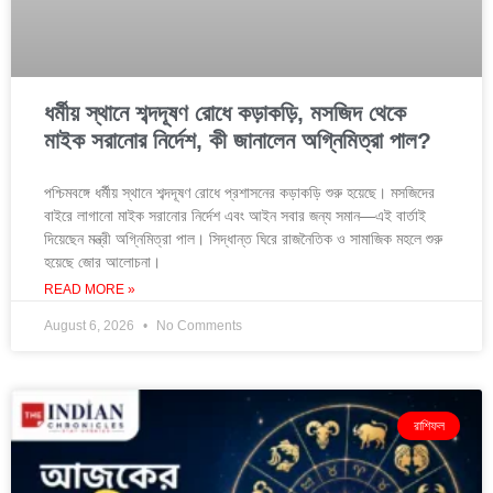
ধর্মীয় স্থানে শব্দদূষণ রোধে কড়াকড়ি, মসজিদ থেকে
মাইক সরানোর নির্দেশ, কী জানালেন অগ্নিমিত্রা পাল?
পশ্চিমবঙ্গে ধর্মীয় স্থানে শব্দদূষণ রোধে প্রশাসনের কড়াকড়ি শুরু হয়েছে। মসজিদের
বাইরে লাগানো মাইক সরানোর নির্দেশ এবং আইন সবার জন্য সমান—এই বার্তাই
দিয়েছেন মন্ত্রী অগ্নিমিত্রা পাল। সিদ্ধান্ত ঘিরে রাজনৈতিক ও সামাজিক মহলে শুরু
হয়েছে জোর আলোচনা।
READ MORE »
August 6, 2026
No Comments
রাশিফল