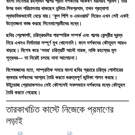
বাংলা সিনেমায় রহস্যঘন গল্পের প্রতি দর্শকদের আকর্ষণ বরাবরই প্রবল। তার
উপর যখন পরিচালনায় থাকছেন নন্দিতা-শিবপ্রসাদ, তখন প্রত্যাশা
স্বাভাবিকভাবেই বেড়ে যায়। ‘ফুল পিশি ও এডওয়ার্ড’ নিয়েও এখন সেই একই
উত্তেজনা কাজ করছে সিনেমাপ্রেমীদের মধ্যে।
ছবির প্রেক্ষাপট, চরিত্রগুলির পারস্পরিক সম্পর্ক এবং গল্পের কেন্দ্রীয় দ্বন্দ্ব
নিয়ে এখনও নির্মাতারা সম্পূর্ণ মুখ খোলেননি। ফলে দর্শকদের কৌতূহল আরও
বাড়ছে। বিশেষ করে ‘সময়’ চরিত্রটি আদৌ নায়ক, নাকি রহস্যের মূল
সূত্রধর— তা নিয়েই চলছে নানা আলোচনা।
বিশেষজ্ঞদের মতে, সাম্প্রতিক সময়ে বাংলা ছবির প্রচারে চরিত্র পোস্টারের
ব্যবহার দর্শকদের আগ্রহ তৈরি করতে গুরুত্বপূর্ণ ভূমিকা পালন করছে।
উইন্ডোজ প্রোডাকশনও সেই কৌশলেই সফলভাবে দর্শকদের মধ্যে কৌতূহল
তৈরি করতে পেরেছে।
তারকাখচিত কাস্টে নিজেকে প্রমাণের
লড়াই