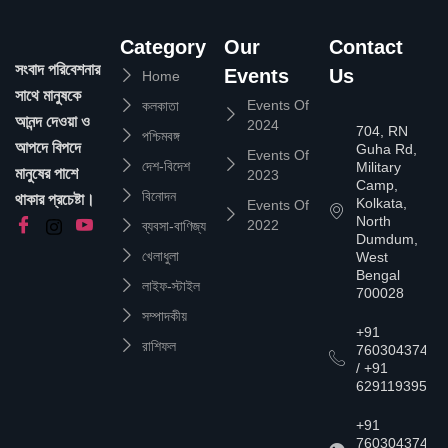
Category
Our
Contact
সংবাদ পরিবেশনার
Events
Us
Home
সাথে মানুষকে
Events Of
কলকাতা
আনন্দ দেওয়া ও
2024
704, RN
পশ্চিমবঙ্গ
আপদে বিপদে
Guha Rd,
Events Of
দেশ-বিদেশ
Military
মানুষের পাশে
2023
Camp,
বিনোদন
থাকার প্রচেষ্টা।
Kolkata,
Events Of
North
2022
ব্যবসা-বাণিজ্য
Dumdum,
খেলাধুলা
West
Bengal
লাইফ-স্টাইল
700028
সম্পাদকীয়
+91
রাশিফল
7603043747
/ +91
6291193957
+91
7603043747