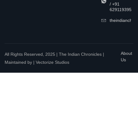
/ +91
6291193957
theindianchrn
About
All Rights Reserved, 2025 | The Indian Chronicles |
Us
Maintained by | Vectorize Studios