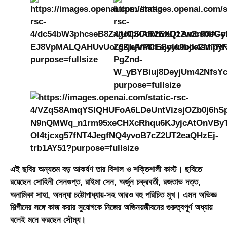
এই ছবির অন্যতম বড় আকর্ষণ তার বিশাল ও শক্তিশালী কাস্ট। ছবিতে
রয়েছেন সোহিনী সেনগুপ্ত, রাইমা সেন, অর্জুন চক্রবর্তী, রজতাভ দত্ত,
অনামিকা সাহা, অনন্যা চট্টোপাধ্যায়-সহ আরও বহু পরিচিত মুখ। এমন অভিজ্ঞ
শিল্পীদের সঙ্গে কাজ করার সুযোগকে নিজের অভিনয়জীবনের গুরুত্বপূর্ণ অধ্যায়
বলেই মনে করছেন সৌম্য।