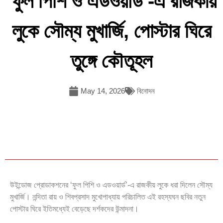
‘ফুল পিশি ও এডওয়ার্ড’-এ রাজকীয়
লুকে সৌম্য মুখার্জি, পোস্টার ঘিরে
তুঙ্গে কৌতূহল
May 14, 2026
বিনোদন
উইন্ডোজ প্রোডাকশনের ‘ফুল পিশি ও এডওয়ার্ড’-এ রাজকীয় লুকে ধরা দিলেন সৌম্য
মুখার্জি। নন্দিতা রায় ও শিবপ্রসাদ মুখোপাধ্যায় পরিচালিত এই রহস্যঘন ছবির নতুন
পোস্টার ঘিরে ইতিমধ্যেই বেড়েছে দর্শকদের উন্মাদনা।