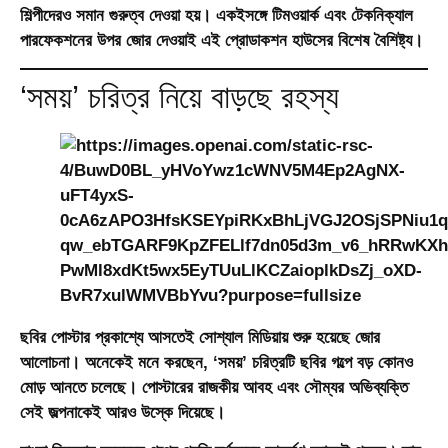
শিল্পীদেরও সমান গুরুত্ব দেওয়া হয়। একইসঙ্গে টিমওয়ার্ক এবং টেকনিক্যাল
পারফেকশনের উপর জোর দেওয়াই এই প্রোডাকশন হাউসের বিশেষ বৈশিষ্ট্য।
‘সময়’ চরিত্র নিয়ে বাড়ছে রহস্য
ছবির পোস্টার প্রকাশ্যে আসতেই সোশ্যাল মিডিয়ায় শুরু হয়েছে জোর
আলোচনা। অনেকেই মনে করছেন, ‘সময়’ চরিত্রটি ছবির গল্পে বড় কোনও
মোড় আনতে চলেছে। পোস্টারের রাজকীয় আবহ এবং সৌম্যর অভিব্যক্তি
সেই জল্পনাকেই আরও উস্কে দিয়েছে।