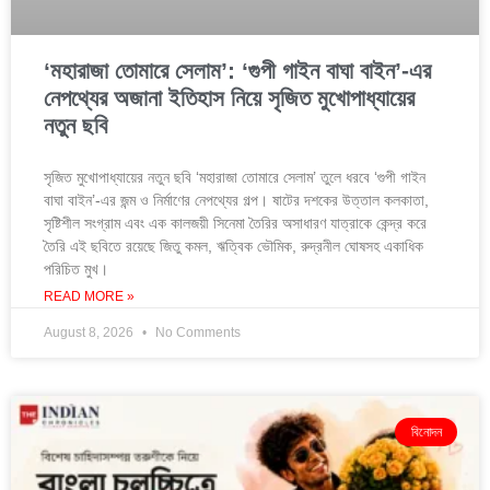
‘মহারাজা তোমারে সেলাম’: ‘গুপী গাইন বাঘা বাইন’-এর
নেপথ্যের অজানা ইতিহাস নিয়ে সৃজিত মুখোপাধ্যায়ের
নতুন ছবি
সৃজিত মুখোপাধ্যায়ের নতুন ছবি ‘মহারাজা তোমারে সেলাম’ তুলে ধরবে ‘গুপী গাইন
বাঘা বাইন’-এর জন্ম ও নির্মাণের নেপথ্যের গল্প। ষাটের দশকের উত্তাল কলকাতা,
সৃষ্টিশীল সংগ্রাম এবং এক কালজয়ী সিনেমা তৈরির অসাধারণ যাত্রাকে কেন্দ্র করে
তৈরি এই ছবিতে রয়েছে জিতু কমল, ঋত্বিক ভৌমিক, রুদ্রনীল ঘোষসহ একাধিক
পরিচিত মুখ।
READ MORE »
August 8, 2026
No Comments
বিনোদন