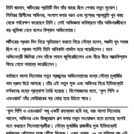
তিনি জানান, শুটিংয়ের প্রতিটি দিন তাঁর কাছে ছিল শেখার নতুন সুযোগ।
সিনিয়র শিল্পীদের অভিনয়, সংলাপ বলার ধরন এবং দৃশ্যের প্রস্তুতি খুব কাছ
থেকে পর্যবেক্ষণ করেছেন তিনি। সেই অভিজ্ঞতা ভবিষ্যতে তাঁর অভিনয়জীবনে
বড় ভূমিকা নেবে বলেও বিশ্বাস অভিনেতার।
শুটিংয়ের প্রথম দিন নিয়ে স্মৃতিচারণ করতে গিয়ে সৌম্য বলেন, শুরুটা খুব সহজ
ছিল না। প্রথম শটেই তিনি খানিকটা নার্ভাস হয়ে পড়েছিলেন। তবে
অভিনেত্রী জিনিয়া সেন তাঁকে সাহস জুগিয়েছিলেন এবং ধীরে ধীরে আত্মবিশ্বাস
ফিরে পেতে সাহায্য করেছিলেন।
বর্তমানে বাংলা সিনেমায় নতুন প্রজন্মের অভিনেতাদের মধ্যে সৌম্য মুখার্জির
নাম দ্রুত উঠে আসছে। তাঁর এই নতুন লুক এবং অভিনয় নিয়ে ইতিমধ্যেই
দর্শকদের মধ্যে প্রত্যাশা তৈরি হয়েছে। বিশেষজ্ঞদের মতে, ‘ফুল পিশি ও
এডওয়ার্ড’ তাঁর কেরিয়ারের বড় মোড় হয়ে উঠতে পারে।
‘ফুল পিশি ও এডওয়ার্ড’ শুধু একটি রহস্যঘন ছবি নয়, বরং বাংলা সিনেমায়
আবেগ, অভিনয় এবং ভিজ্যুয়াল গল্প বলার নতুন সংযোজন হতে চলেছে বলেই
মনে করছেন সিনেমাপ্রেমীরা। সৌম্য মুখার্জির রাজকীয় লুক ইতিমধ্যেই
দর্শকদের কৌতূহল তুঙ্গে পৌঁছে দিয়েছে। এখন দেখার, ২৯ মে মুক্তির পর এই