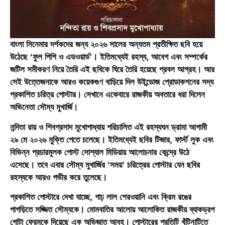
বাংলা সিনেমার দর্শকদের জন্য ২০২৬ সালের অন্যতম প্রতীক্ষিত ছবি হয়ে
উঠেছে ‘ফুল পিশি ও এডওয়ার্ড’। ইতিমধ্যেই রহস্য, আবেগ এবং সম্পর্কের
জটিল সমীকরণ নিয়ে তৈরি এই ছবিকে ঘিরে তৈরি হয়েছে প্রবল আগ্রহ। আর
সেই উত্তেজনাকে আরও কয়েকগুণ বাড়িয়ে দিল উইন্ডোজ প্রোডাকশনের সদ্য
প্রকাশিত চরিত্র পোস্টার। সেখানে একেবারে রাজকীয় অবতারে ধরা দিলেন
অভিনেতা সৌম্য মুখার্জি।
নন্দিতা রায় ও শিবপ্রসাদ মুখোপাধ্যায় পরিচালিত এই রহস্যঘন ড্রামা আগামী
২৯ মে ২০২৬ মুক্তি পেতে চলেছে। ইতিমধ্যেই ছবির টিজার, ফার্স্ট লুক এবং
বিভিন্ন প্রচারমূলক পোস্ট সোশ্যাল মিডিয়ায় আলোচনার কেন্দ্রে উঠে
এসেছে। তবে এবার সৌম্য মুখার্জির ‘সময়’ চরিত্রের পোস্টার যেন ছবির
রহস্যকে আরও গভীর করে তুলেছে।
প্রকাশিত পোস্টারে দেখা যাচ্ছে, গাঢ় লাল শেরওয়ানি এবং ক্রিম রঙের
পাগড়িতে সজ্জিত সৌম্যকে। মোমবাতির আলোয় আলোকিত রাজকীয় ব্যাকড্রপ
গোটা ফ্রেমকে দিয়েছে এক অভিজাত আবহ। পোস্টারের প্রতিটি খুঁটিনাটিতে