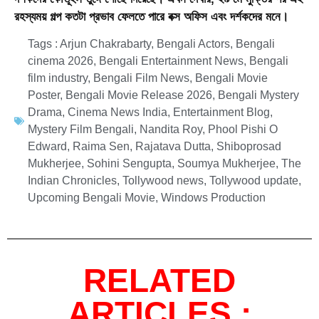
রহস্যময় গল্প কতটা প্রভাব ফেলতে পারে বক্স অফিস এবং দর্শকদের মনে।
Tags :
Arjun Chakrabarty
,
Bengali Actors
,
Bengali
cinema 2026
,
Bengali Entertainment News
,
Bengali
film industry
,
Bengali Film News
,
Bengali Movie
Poster
,
Bengali Movie Release 2026
,
Bengali Mystery
Drama
,
Cinema News India
,
Entertainment Blog
,
Mystery Film Bengali
,
Nandita Roy
,
Phool Pishi O
Edward
,
Raima Sen
,
Rajatava Dutta
,
Shiboprosad
Mukherjee
,
Sohini Sengupta
,
Soumya Mukherjee
,
The
Indian Chronicles
,
Tollywood news
,
Tollywood update
,
Upcoming Bengali Movie
,
Windows Production
RELATED
ARTICLES :