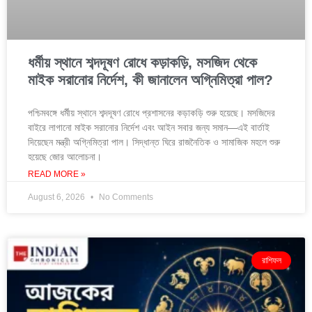
ধর্মীয় স্থানে শব্দদূষণ রোধে কড়াকড়ি, মসজিদ থেকে
মাইক সরানোর নির্দেশ, কী জানালেন অগ্নিমিত্রা পাল?
পশ্চিমবঙ্গে ধর্মীয় স্থানে শব্দদূষণ রোধে প্রশাসনের কড়াকড়ি শুরু হয়েছে। মসজিদের
বাইরে লাগানো মাইক সরানোর নির্দেশ এবং আইন সবার জন্য সমান—এই বার্তাই
দিয়েছেন মন্ত্রী অগ্নিমিত্রা পাল। সিদ্ধান্ত ঘিরে রাজনৈতিক ও সামাজিক মহলে শুরু
হয়েছে জোর আলোচনা।
READ MORE »
August 6, 2026
No Comments
রাশিফল