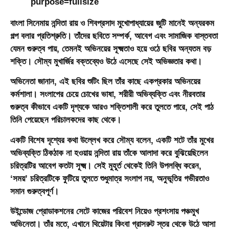
বাংলা সিনেমায় নন্দিতা রায় ও শিবপ্রসাদ মুখোপাধ্যায়ের জুটি মানেই অন্যরকম
গল্প বলার প্রতিশ্রুতি। তাঁদের ছবিতে সম্পর্ক, আবেগ এবং সামাজিক বাস্তবতা
যেমন গুরুত্ব পায়, তেমনই অভিনয়ের সূক্ষ্মতাও হয়ে ওঠে ছবির অন্যতম বড়
শক্তি। সৌম্য মুখার্জির বক্তব্যেও উঠে এসেছে সেই অভিজ্ঞতার কথা।
অভিনেতা জানান, এই ছবির শুটিং ছিল তাঁর কাছে একপ্রকার অভিনয়ের
কর্মশালা। সংলাপের চেয়ে চোখের ভাষা, শরীরী অভিব্যক্তি এবং নীরবতার
গুরুত্ব কীভাবে একটি দৃশ্যকে আরও শক্তিশালী করে তুলতে পারে, সেই পাঠ
তিনি পেয়েছেন পরিচালকদের কাছ থেকে।
একটি বিশেষ দৃশ্যের কথা উল্লেখ করে সৌম্য বলেন, একটি শটে তাঁর মুখের
অভিব্যক্তি ঠিকঠাক না হওয়ায় নন্দিতা রায় তাঁকে আলাদা করে বুঝিয়েছিলেন
চরিত্রটির আবেগ কতটা সূক্ষ্ম। সেই মুহূর্ত থেকেই তিনি উপলব্ধি করেন,
‘সময়’ চরিত্রটিকে ফুটিয়ে তুলতে শুধুমাত্র সংলাপ নয়, অনুভূতির গভীরতাও
সমান গুরুত্বপূর্ণ।
উইন্ডোজ প্রোডাকশনের সেটে কাজের পরিবেশ নিয়েও প্রশংসায় পঞ্চমুখ
অভিনেতা। তাঁর মতে, এখানে থিয়েটার কিংবা গ্রাসরুট স্তর থেকে উঠে আসা