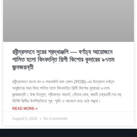
রবীন্দ্রসদনে সুরের শ্রদ্ধাঞ্জলি — বর্ণাঢ্য আয়োজনে
পালিত হলো কিংবদন্তি শিল্পী কিশোর কুমারের ৯৭তম
জন্মজয়ন্তী
রবীন্দ্রসদনে বাংলা মন ও পারফর্মার্স অফ বেঙ্গল (POB)-এর উদ্যোগে বর্ণাঢ্য
অনুষ্ঠানের মধ্য দিয়ে পালিত হলো কিংবদন্তি শিল্পী কিশোর কুমারের ৯৭তম
জন্মজয়ন্তী। উষা উত্থুপ, শ্রীকান্ত আচার্য, গৌতম ঘোষ, জয়তী চক্রবর্তী-সহ বহু
বিশিষ্ট শিল্পীর উপস্থিতিতে সুর, স্মৃতি ও আবেগে ভরে ওঠে সন্ধ্যা।
READ MORE »
August 5, 2026
No Comments