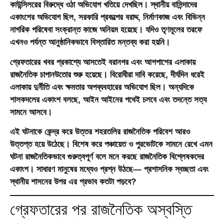
কাউন্সিলরের বিরুদ্ধে ওঠা অভিযোগ খতিয়ে দেখছিল। স্থানীয় বাসিন্দাদের
একাংশের অভিযোগ ছিল, সরকারি প্রকল্পের বরাদ্দ, নির্মাণকাজ এবং বিভিন্ন
নাগরিক পরিষেবা সংক্রান্ত কাজে অনিয়ম হয়েছে। যদিও তৃণমূলের তরফে
এখনও পর্যন্ত আনুষ্ঠানিকভাবে বিস্তারিত মন্তব্য করা হয়নি।
গ্রেফতারের খবর প্রকাশ্যে আসতেই বরানগর এবং আশপাশের এলাকায়
রাজনৈতিক চাপানউতোর শুরু হয়েছে। বিরোধীরা দাবি করেছে, দীর্ঘদিন ধরেই
এলাকায় দুর্নীতি এবং ক্ষমতার অপব্যবহারের অভিযোগ ছিল। অন্যদিকে
শাসকদলের একাংশ বলছে, আইন আইনের পথেই চলবে এবং তদন্তে সত্য
সামনে আসবে।
এই ঘটনাকে কেন্দ্র করে উত্তর শহরতলির রাজনৈতিক পরিবেশ আরও
উত্তপ্ত হয়ে উঠেছে। বিশেষ করে পঞ্চায়েত ও পুরভোটকে সামনে রেখে এমন
ঘটনা রাজনৈতিকভাবে গুরুত্বপূর্ণ বলে মনে করছে রাজনৈতিক বিশ্লেষকদের
একাংশ। সাধারণ মানুষের মধ্যেও প্রশ্ন উঠছে— প্রশাসনিক স্বচ্ছতা এবং
স্থানীয় শাসনের উপর এর প্রভাব কতটা পড়বে?
গ্রেফতারের পর রাজনৈতিক অস্বস্তি