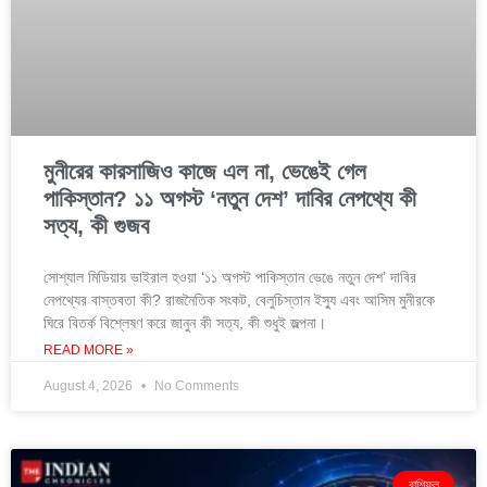
মুনীরের কারসাজিও কাজে এল না, ভেঙেই গেল
পাকিস্তান? ১১ অগস্ট ‘নতুন দেশ’ দাবির নেপথ্যে কী
সত্য, কী গুজব
সোশ্যাল মিডিয়ায় ভাইরাল হওয়া ‘১১ অগস্ট পাকিস্তান ভেঙে নতুন দেশ’ দাবির
নেপথ্যের বাস্তবতা কী? রাজনৈতিক সংকট, বেলুচিস্তান ইস্যু এবং আসিম মুনীরকে
ঘিরে বিতর্ক বিশ্লেষণ করে জানুন কী সত্য, কী শুধুই জল্পনা।
READ MORE »
August 4, 2026
No Comments
রাশিফল