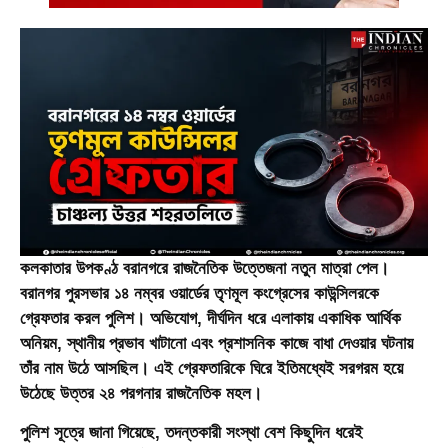
কলকাতার উপকণ্ঠ বরানগরে রাজনৈতিক উত্তেজনা নতুন মাত্রা পেল।
বরানগর পুরসভার ১৪ নম্বর ওয়ার্ডের তৃণমূল কংগ্রেসের কাউন্সিলরকে
গ্রেফতার করল পুলিশ। অভিযোগ, দীর্ঘদিন ধরে এলাকায় একাধিক আর্থিক
অনিয়ম, স্থানীয় প্রভাব খাটানো এবং প্রশাসনিক কাজে বাধা দেওয়ার ঘটনায়
তাঁর নাম উঠে আসছিল। এই গ্রেফতারিকে ঘিরে ইতিমধ্যেই সরগরম হয়ে
উঠেছে উত্তর ২৪ পরগনার রাজনৈতিক মহল।
পুলিশ সূত্রে জানা গিয়েছে, তদন্তকারী সংস্থা বেশ কিছুদিন ধরেই