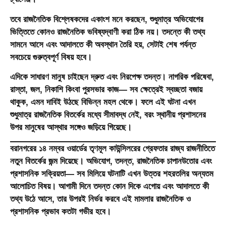
তবে রাজনৈতিক বিশ্লেষকদের একাংশ মনে করছেন, শুধুমাত্র অভিযোগের
ভিত্তিতে কোনও রাজনৈতিক ভবিষ্যদ্বাণী করা ঠিক নয়। তদন্তে কী তথ্য
সামনে আসে এবং আদালতে কী অবস্থান তৈরি হয়, সেটাই শেষ পর্যন্ত
সবচেয়ে গুরুত্বপূর্ণ বিষয় হবে।
এদিকে সাধারণ মানুষ চাইছেন দ্রুত এবং নিরপেক্ষ তদন্ত। নাগরিক পরিষেবা,
রাস্তা, জল, নিকাশি কিংবা পুরসভার কাজ— সব ক্ষেত্রেই স্বচ্ছতা বজায়
থাকুক, এমন দাবিই উঠছে বিভিন্ন মহল থেকে। ফলে এই ঘটনা এখন
শুধুমাত্র রাজনৈতিক বিতর্কের মধ্যে সীমাবদ্ধ নেই, বরং স্থানীয় প্রশাসনের
উপর মানুষের আস্থার সঙ্গেও জড়িয়ে গিয়েছে।
বরানগরের ১৪ নম্বর ওয়ার্ডের তৃণমূল কাউন্সিলরের গ্রেফতার রাজ্য রাজনীতিতে
নতুন বিতর্কের জন্ম দিয়েছে। অভিযোগ, তদন্ত, রাজনৈতিক চাপানউতোর এবং
প্রশাসনিক সক্রিয়তা— সব মিলিয়ে ঘটনাটি এখন উত্তর শহরতলির অন্যতম
আলোচিত বিষয়। আগামী দিনে তদন্ত কোন দিকে এগোয় এবং আদালতে কী
তথ্য উঠে আসে, তার উপরই নির্ভর করবে এই মামলার রাজনৈতিক ও
প্রশাসনিক প্রভাব কতটা গভীর হবে।