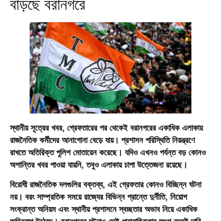
বাড়ছে বরানগরে
স্থানীয় সূত্রের খবর, গ্রেফতারের পর থেকেই বরানগরের একাধিক এলাকায়
রাজনৈতিক কর্মীদের আনাগোনা বেড়ে যায়। প্রশাসন পরিস্থিতি নিয়ন্ত্রণে
রাখতে অতিরিক্ত পুলিশ মোতায়েন করেছে। যদিও এখনও পর্যন্ত বড় কোনও
অশান্তির খবর পাওয়া যায়নি, তবুও এলাকায় চাপা উত্তেজনা রয়েছে।
বিরোধী রাজনৈতিক দলগুলির বক্তব্য, এই গ্রেফতার কোনও বিচ্ছিন্ন ঘটনা
নয়। বরং সাম্প্রতিক সময়ে রাজ্যের বিভিন্ন প্রান্তে দুর্নীতি, নিয়োগ
সংক্রান্ত অনিয়ম এবং স্থানীয় প্রশাসনে স্বচ্ছতার অভাব নিয়ে একাধিক