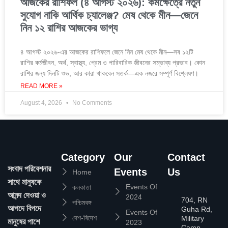
আজকের রাশিফল (৪ আগস্ট ২০২৬): কর্মক্ষেত্রে নতুন
সুযোগ নাকি আর্থিক চ্যালেঞ্জ? মেষ থেকে মীন—জেনে
নিন ১২ রাশির আজকের ভাগ্য
৪ আগস্ট ২০২৬-এর আজকের রাশিফলে জেনে নিন মেষ থেকে মীন—সব ১২টি
রাশির কর্মজীবন, অর্থ, স্বাস্থ্য, প্রেম ও পারিবারিক জীবনের সম্ভাব্য প্রভাব। কোন
রাশির জন্য দিনটি শুভ, আর কারা থাকবেন সতর্ক—এক নজরে সম্পূর্ণ বিশ্লেষণ।
READ MORE »
August 4, 2026
No Comments
Category
Our
Contact
সংবাদ পরিবেশনার
Events
Us
Home
সাথে মানুষকে
Events Of
কলকাতা
আনন্দ দেওয়া ও
2024
704, RN
পশ্চিমবঙ্গ
আপদে বিপদে
Guha Rd,
Events Of
দেশ-বিদেশ
Military
মানুষের পাশে
2023
Camp,