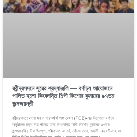
রবীন্দ্রসদনে সুরের শ্রদ্ধাঞ্জলি — বর্ণাঢ্য আয়োজনে
পালিত হলো কিংবদন্তি শিল্পী কিশোর কুমারের ৯৭তম
জন্মজয়ন্তী
রবীন্দ্রসদনে বাংলা মন ও পারফর্মার্স অফ বেঙ্গল (POB)-এর উদ্যোগে বর্ণাঢ্য
অনুষ্ঠানের মধ্য দিয়ে পালিত হলো কিংবদন্তি শিল্পী কিশোর কুমারের ৯৭তম
জন্মজয়ন্তী। উষা উত্থুপ, শ্রীকান্ত আচার্য, গৌতম ঘোষ, জয়তী চক্রবর্তী-সহ বহু