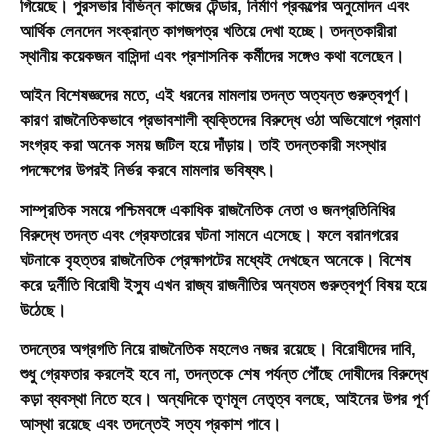
গিয়েছে। পুরসভার বিভিন্ন কাজের টেন্ডার, নির্মাণ প্রকল্পের অনুমোদন এবং
আর্থিক লেনদেন সংক্রান্ত কাগজপত্র খতিয়ে দেখা হচ্ছে। তদন্তকারীরা
স্থানীয় কয়েকজন বাসিন্দা এবং প্রশাসনিক কর্মীদের সঙ্গেও কথা বলেছেন।
আইন বিশেষজ্ঞদের মতে, এই ধরনের মামলায় তদন্ত অত্যন্ত গুরুত্বপূর্ণ।
কারণ রাজনৈতিকভাবে প্রভাবশালী ব্যক্তিদের বিরুদ্ধে ওঠা অভিযোগে প্রমাণ
সংগ্রহ করা অনেক সময় জটিল হয়ে দাঁড়ায়। তাই তদন্তকারী সংস্থার
পদক্ষেপের উপরই নির্ভর করবে মামলার ভবিষ্যৎ।
সাম্প্রতিক সময়ে পশ্চিমবঙ্গে একাধিক রাজনৈতিক নেতা ও জনপ্রতিনিধির
বিরুদ্ধে তদন্ত এবং গ্রেফতারের ঘটনা সামনে এসেছে। ফলে বরানগরের
ঘটনাকে বৃহত্তর রাজনৈতিক প্রেক্ষাপটের মধ্যেই দেখছেন অনেকে। বিশেষ
করে দুর্নীতি বিরোধী ইস্যু এখন রাজ্য রাজনীতির অন্যতম গুরুত্বপূর্ণ বিষয় হয়ে
উঠেছে।
তদন্তের অগ্রগতি নিয়ে রাজনৈতিক মহলেও নজর রয়েছে। বিরোধীদের দাবি,
শুধু গ্রেফতার করলেই হবে না, তদন্তকে শেষ পর্যন্ত পৌঁছে দোষীদের বিরুদ্ধে
কড়া ব্যবস্থা নিতে হবে। অন্যদিকে তৃণমূল নেতৃত্ব বলছে, আইনের উপর পূর্ণ
আস্থা রয়েছে এবং তদন্তেই সত্য প্রকাশ পাবে।