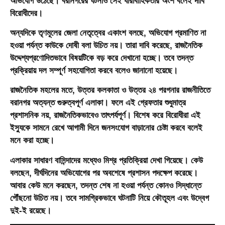
অভিযোগ উঠেছে। বরানগরের ঘটনাও সেই ধারাবাহিকতার অংশ বলেই দাবি
বিরোধীদের।
অন্যদিকে তৃণমূলের জেলা নেতৃত্বের একাংশ বলছে, অভিযোগ প্রমাণিত না
হওয়া পর্যন্ত কাউকে দোষী বলা উচিত নয়। তারা দাবি করেছে, রাজনৈতিক
উদ্দেশ্যপ্রণোদিতভাবে বিষয়টিকে বড় করে দেখানো হচ্ছে। তবে তদন্ত
প্রক্রিয়ায় দল সম্পূর্ণ সহযোগিতা করবে বলেও জানানো হয়েছে।
রাজনৈতিক মহলের মতে, উত্তর কলকাতা ও উত্তর ২৪ পরগনার রাজনীতিতে
বরানগর অত্যন্ত গুরুত্বপূর্ণ এলাকা। ফলে এই গ্রেফতার শুধুমাত্র
প্রশাসনিক নয়, রাজনৈতিকভাবেও তাৎপর্যপূর্ণ। বিশেষ করে বিরোধীরা এই
ইস্যুকে সামনে রেখে আগামী দিনে জনসংযোগ বাড়ানোর চেষ্টা করবে বলেই
মনে করা হচ্ছে।
এলাকার সাধারণ বাসিন্দাদের মধ্যেও মিশ্র প্রতিক্রিয়া দেখা গিয়েছে। কেউ
বলছেন, দীর্ঘদিনের অভিযোগের পর অবশেষে প্রশাসন পদক্ষেপ করেছে।
আবার কেউ মনে করছেন, তদন্ত শেষ না হওয়া পর্যন্ত কোনও সিদ্ধান্তে
পৌঁছনো উচিত নয়। তবে সামগ্রিকভাবে ঘটনাটি নিয়ে কৌতূহল এবং উদ্বেগ
দুই-ই রয়েছে।