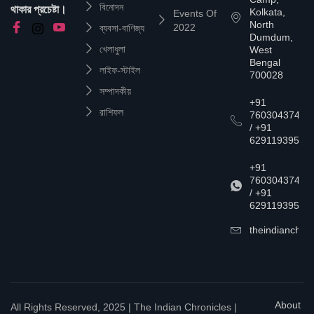
বিনোদন
থাকার প্রচেষ্টা।
Kolkata,
Events Of
North
2022
ব্যবসা-বাণিজ্য
Dumdum,
খেলাধুলা
West
Bengal
লাইফ-স্টাইল
700028
সম্পাদকীয়
+91
রাশিফল
7603043747
/ +91
6291193957
+91
7603043747
/ +91
6291193957
theindianchrn
About
All Rights Reserved, 2025 | The Indian Chronicles |