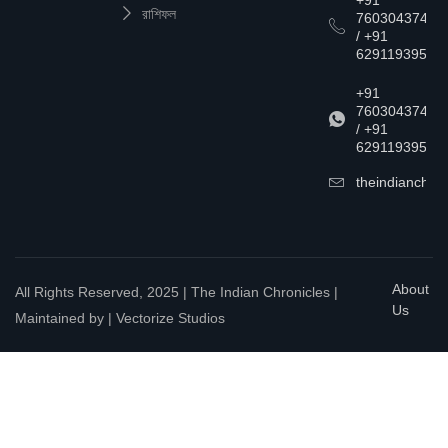
রাশিফল
7603043747
/ +91
6291193957
+91
7603043747
/ +91
6291193957
theindianchrn
About
All Rights Reserved, 2025 | The Indian Chronicles |
Us
Maintained by | Vectorize Studios