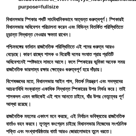
বিধানসভার স্পিকার পদটি সাংবিধানিকভাবে অত্যন্ত গুরুত্বপূর্ণ। স্পিকারই
বিধানসভার অধিবেশন পরিচালনা করেন এবং বিভিন্ন বিতর্কিত পরিস্থিতিতে
চূড়ান্ত সিদ্ধান্ত নেওয়ার ক্ষমতা রাখেন।
পশ্চিমবঙ্গের বর্তমান রাজনৈতিক পরিস্থিতিতে এই পদের গুরুত্ব আরও
বেড়েছে। কারণ রাজ্যে শাসক ও বিরোধী দলের সংঘাত প্রায় প্রতিটি
অধিবেশনেই স্পষ্টভাবে সামনে আসে। ফলে স্পিকারের ভূমিকা অনেক সময়
রাজনৈতিক ভারসাম্য রক্ষার ক্ষেত্রেও গুরুত্বপূর্ণ হয়ে দাঁড়ায়।
বিশেষজ্ঞদের মতে, বিধানসভায় আইন পাস, বিতর্ক নিয়ন্ত্রণ এবং সদস্যদের
আচরণবিধি সংক্রান্ত একাধিক সিদ্ধান্ত স্পিকারের উপর নির্ভর করে। তাই
শাসকদল এমন কাউকেই এই পদে আনতে চাইবে, যাঁর উপর নেতৃত্বের পূর্ণ
আস্থা রয়েছে।
রাজনৈতিক মহলের একাংশ মনে করছে, এই নির্বাচন ভবিষ্যতের রাজনৈতিক
বার্তাও বহন করবে। তৃণমূল কংগ্রেস চাইছে বিধানসভায় নিজেদের সংগঠনিক
শক্তি এবং সংখ্যাগরিষ্ঠতার বার্তা আরও জোরালোভাবে তুলে ধরতে।