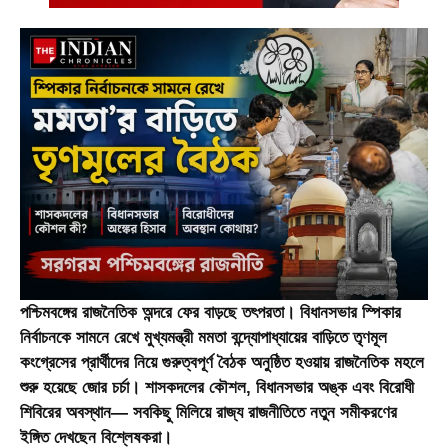
পশ্চিমবঙ্গের রাজনৈতিক অন্দরে ফের বাড়ছে তৎপরতা। বিধানসভার স্পিকার
নির্বাচনকে সামনে রেখে মুখ্যমন্ত্রী মমতা বন্দ্যোপাধ্যায়ের বাড়িতে তৃণমূল
কংগ্রেসের প্রার্থীদের নিয়ে গুরুত্বপূর্ণ বৈঠক অনুষ্ঠিত হওয়ায় রাজনৈতিক মহলে
শুরু হয়েছে জোর চর্চা। শাসকদলের কৌশল, বিধানসভার অঙ্ক এবং বিরোধী
শিবিরের অবস্থান— সবকিছু মিলিয়ে রাজ্য রাজনীতিতে নতুন সমীকরণের
ইঙ্গিত দেখছেন বিশ্লেষকরা।