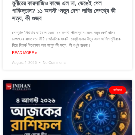
মুনীরের কারসাজিও কাজে এল না, ভেঙেই গেল
পাকিস্তান? ১১ অগস্ট ‘নতুন দেশ’ দাবির নেপথ্যে কী
সত্য, কী গুজব
সোশ্যাল মিডিয়ায় ভাইরাল হওয়া ‘১১ অগস্ট পাকিস্তান ভেঙে নতুন দেশ’ দাবির
নেপথ্যের বাস্তবতা কী? রাজনৈতিক সংকট, বেলুচিস্তান ইস্যু এবং আসিম মুনীরকে
ঘিরে বিতর্ক বিশ্লেষণ করে জানুন কী সত্য, কী শুধুই জল্পনা।
READ MORE »
August 4, 2026
No Comments
রাশিফল