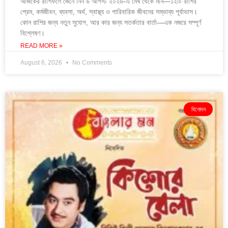
আজকের রাশিফলে জেনে নিন ৬ আগস্ট ২০২৬-এ মেষ থেকে মীন—১২টি রাশির
প্রেম, কর্মজীবন, ব্যবসা, অর্থ, স্বাস্থ্য ও পারিবারিক জীবনের সম্ভাব্য পূর্বাভাস।
কোন রাশির জন্য নতুন সুযোগ, আর কার জন্য সতর্কতার বার্তা—এক নজরে সম্পূর্ণ
বিশ্লেষণ।
READ MORE »
August 6, 2026
No Comments
বিনোদন