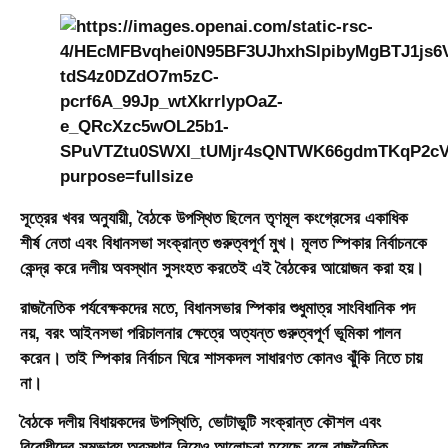
সূত্রের খবর অনুযায়ী, বৈঠকে উপস্থিত ছিলেন তৃণমূল কংগ্রেসের একাধিক
শীর্ষ নেতা এবং বিধানসভা সংক্রান্ত গুরুত্বপূর্ণ মুখ। মূলত স্পিকার নির্বাচনকে
কেন্দ্র করে দলীয় অবস্থান সুসংহত করতেই এই বৈঠকের আয়োজন করা হয়।
রাজনৈতিক পর্যবেক্ষকদের মতে, বিধানসভার স্পিকার শুধুমাত্র সাংবিধানিক পদ
নয়, বরং আইনসভা পরিচালনার ক্ষেত্রে অত্যন্ত গুরুত্বপূর্ণ ভূমিকা পালন
করেন। তাই স্পিকার নির্বাচন ঘিরে শাসকদল সাধারণত কোনও ঝুঁকি নিতে চায়
না।
বৈঠকে দলীয় বিধায়কদের উপস্থিতি, ভোটাভুটি সংক্রান্ত কৌশল এবং
বিরোধীদের সম্ভাব্য অবস্থান নিয়েও আলোচনা হয়েছে বলে রাজনৈতিক