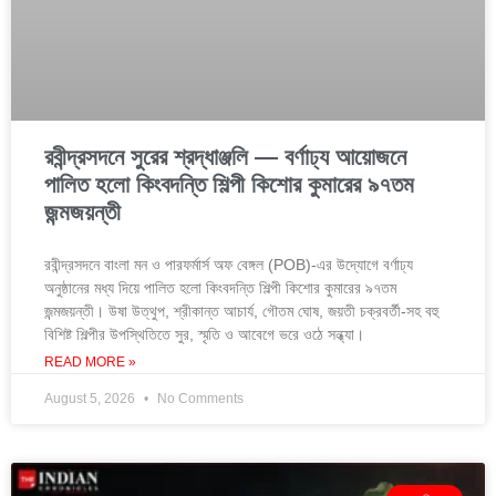
রবীন্দ্রসদনে সুরের শ্রদ্ধাঞ্জলি — বর্ণাঢ্য আয়োজনে
পালিত হলো কিংবদন্তি শিল্পী কিশোর কুমারের ৯৭তম
জন্মজয়ন্তী
রবীন্দ্রসদনে বাংলা মন ও পারফর্মার্স অফ বেঙ্গল (POB)-এর উদ্যোগে বর্ণাঢ্য
অনুষ্ঠানের মধ্য দিয়ে পালিত হলো কিংবদন্তি শিল্পী কিশোর কুমারের ৯৭তম
জন্মজয়ন্তী। উষা উত্থুপ, শ্রীকান্ত আচার্য, গৌতম ঘোষ, জয়তী চক্রবর্তী-সহ বহু
বিশিষ্ট শিল্পীর উপস্থিতিতে সুর, স্মৃতি ও আবেগে ভরে ওঠে সন্ধ্যা।
READ MORE »
August 5, 2026
No Comments