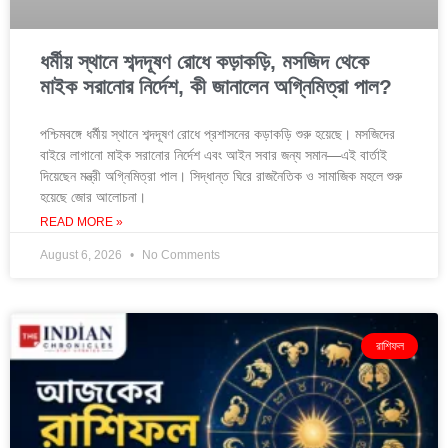
ধর্মীয় স্থানে শব্দদূষণ রোধে কড়াকড়ি, মসজিদ থেকে
মাইক সরানোর নির্দেশ, কী জানালেন অগ্নিমিত্রা পাল?
পশ্চিমবঙ্গে ধর্মীয় স্থানে শব্দদূষণ রোধে প্রশাসনের কড়াকড়ি শুরু হয়েছে। মসজিদের
বাইরে লাগানো মাইক সরানোর নির্দেশ এবং আইন সবার জন্য সমান—এই বার্তাই
দিয়েছেন মন্ত্রী অগ্নিমিত্রা পাল। সিদ্ধান্ত ঘিরে রাজনৈতিক ও সামাজিক মহলে শুরু
হয়েছে জোর আলোচনা।
READ MORE »
August 6, 2026
No Comments
রাশিফল