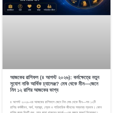
আজকের রাশিফল (৪ আগস্ট ২০২৬): কর্মক্ষেত্রে নতুন
সুযোগ নাকি আর্থিক চ্যালেঞ্জ? মেষ থেকে মীন—জেনে
নিন ১২ রাশির আজকের ভাগ্য
৪ আগস্ট ২০২৬-এর আজকের রাশিফলে জেনে নিন মেষ থেকে মীন—সব ১২টি
রাশির কর্মজীবন, অর্থ, স্বাস্থ্য, প্রেম ও পারিবারিক জীবনের সম্ভাব্য প্রভাব। কোন
রাশির জন্য দিনটি শুভ, আর কারা থাকবেন সতর্ক—এক নজরে সম্পূর্ণ বিশ্লেষণ।