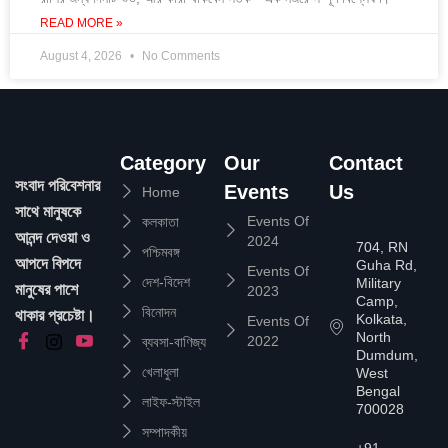
READ MORE »
August 4, 2026
No Comments
Category
Our
Contact
সংবাদ পরিবেশনার
Events
Us
Home
সাথে মানুষকে
Events Of
কলকাতা
আনন্দ দেওয়া ও
2024
704, RN
পশ্চিমবঙ্গ
আপদে বিপদে
Guha Rd,
Events Of
দেশ-বিদেশ
Military
মানুষের পাশে
2023
Camp,
বিনোদন
থাকার প্রচেষ্টা।
Kolkata,
Events Of
North
2022
ব্যবসা-বাণিজ্য
Dumdum,
খেলাধুলা
West
Bengal
লাইফ-স্টাইল
700028
সম্পাদকীয়
+91