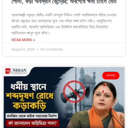
পোস্ট, কড়া অবস্থান কেন্দ্রের; অবশেষে ক্ষমা চাইল মেটা
প্রধানমন্ত্রী নরেন্দ্র মোদীর একটি ফেসবুক ভিডিও পোস্ট সাময়িকভাবে সরিয়ে দেওয়ার
ঘটনায় কেন্দ্রের কড়া অবস্থানের মুখে শেষ পর্যন্ত ক্ষমা চাইল মেটা। প্রযুক্তিগত
ত্রুটির দাবি, সরকারি প্রতিক্রিয়া এবং ডিজিটাল জবাবদিহিতা নিয়ে বিস্তারিত
প্রতিবেদনে জানুন পুরো ঘটনা।
READ MORE »
August 6, 2026
No Comments
কলকাতা