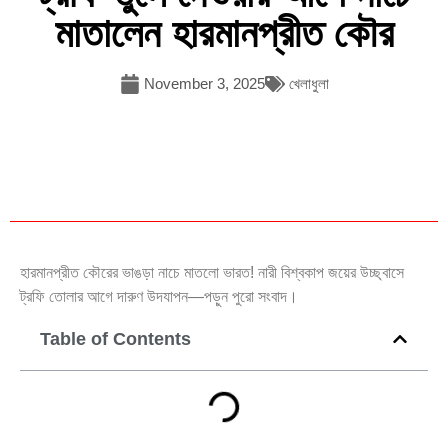
মাতালেন হারমানপ্রীত কৌর
November 3, 2025
খেলাধুলা
হারমানপ্রীত কৌরের ভাঙড়া নাচে মাতলো ভারত! নারী বিশ্বকাপ জয়ের উচ্ছ্বাসে
ট্রফি তোলার আগে দারুণ উদযাপন—পড়ুন পুরো সংবাদ।
Table of Contents