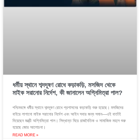
ধর্মীয় স্থানে শব্দদূষণ রোধে কড়াকড়ি, মসজিদ থেকে
মাইক সরানোর নির্দেশ, কী জানালেন অগ্নিমিত্রা পাল?
পশ্চিমবঙ্গে ধর্মীয় স্থানে শব্দদূষণ রোধে প্রশাসনের কড়াকড়ি শুরু হয়েছে। মসজিদের
বাইরে লাগানো মাইক সরানোর নির্দেশ এবং আইন সবার জন্য সমান—এই বার্তাই
দিয়েছেন মন্ত্রী অগ্নিমিত্রা পাল। সিদ্ধান্ত ঘিরে রাজনৈতিক ও সামাজিক মহলে শুরু
হয়েছে জোর আলোচনা।
READ MORE »