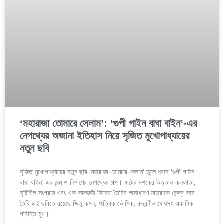
‘মহারাজা তোমারে সেলাম’: ‘গুপী গাইন বাঘা বাইন’-এর
নেপথ্যের অজানা ইতিহাস নিয়ে সৃজিত মুখোপাধ্যায়ের
নতুন ছবি
সৃজিত মুখোপাধ্যায়ের নতুন ছবি ‘মহারাজা তোমারে সেলাম’ তুলে ধরবে ‘গুপী গাইন
বাঘা বাইন’-এর জন্ম ও নির্মাণের নেপথ্যের গল্প। ষাটের দশকের উত্তাল কলকাতা,
সৃষ্টিশীল সংগ্রাম এবং এক কালজয়ী সিনেমা তৈরির অসাধারণ যাত্রাকে কেন্দ্র করে
তৈরি এই ছবিতে রয়েছে জিতু কমল, ঋত্বিক ভৌমিক, রুদ্রনীল ঘোষসহ একাধিক
পরিচিত মুখ।