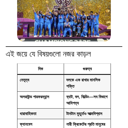
এই জয়ে যে বিষয়গুলো নজর কাড়ল
দিক
গুরুত্ব
নেতৃত্ব
দলকে এক রাখার মানসিক
শক্তি
অলরাউন্ড পারফরম্যান্স
ব্যাট, বল, ফিল্ডিং—সব বিভাগে
আধিপত্য
ধারাবাহিকতা
টানটান মুহূর্তেও আত্মবিশ্বাস
ফ্যানবেস
নারী ক্রিকেটের প্রতি মানুষের