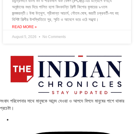
রবীন্দ্রসদনে বাংলা মন ও পারফর্মার্স অফ বেঙ্গল (POB)-এর উদ্যোগে বর্ণাঢ্য
অনুষ্ঠানের মধ্য দিয়ে পালিত হলো কিংবদন্তি শিল্পী কিশোর কুমারের ৯৭তম
জন্মজয়ন্তী। উষা উত্থুপ, শ্রীকান্ত আচার্য, গৌতম ঘোষ, জয়তী চক্রবর্তী-সহ বহু
বিশিষ্ট শিল্পীর উপস্থিতিতে সুর, স্মৃতি ও আবেগে ভরে ওঠে সন্ধ্যা।
READ MORE »
August 5, 2026
No Comments
সংবাদ পরিবেশনার সাথে মানুষকে আনন্দ দেওয়া ও আপদে বিপদে মানুষের পাশে থাকার
প্রচেষ্টা।