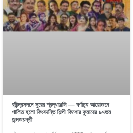
রবীন্দ্রসদনে সুরের শ্রদ্ধাঞ্জলি — বর্ণাঢ্য আয়োজনে
পালিত হলো কিংবদন্তি শিল্পী কিশোর কুমারের ৯৭তম
জন্মজয়ন্তী