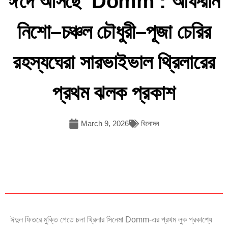
ঈদে আসছে ‘Domm’: আফরান
নিশো–চঞ্চল চৌধুরী–পূজা চেরির
রহস্যঘেরা সারভাইভাল থ্রিলারের
প্রথম ঝলক প্রকাশ
March 9, 2026
বিনোদন
ঈদুল ফিতরে মুক্তি পেতে চলা থ্রিলার সিনেমা Domm-এর প্রথম লুক প্রকাশ্যে