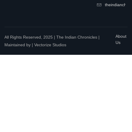
theindianchrn
About
All Rights Reserved, 2025 | The Indian Chronicles |
Us
Maintained by | Vectorize Studios