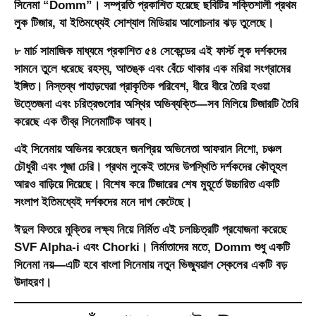
সিনেমা
“Domm”
। সম্প্রতি প্রকাশিত হয়েছে ছবিটির শক্তিশালী
প্রথম
লুক টিজার
, যা ইতিমধ্যেই সোশ্যাল মিডিয়ায় আলোচনার ঝড় তুলেছে।
৮ মার্চ সামাজিক মাধ্যমে প্রকাশিত ৫৪ সেকেন্ডের এই ফার্স্ট লুক দর্শকদের
সামনে তুলে ধরেছে রহস্য, আতঙ্ক এবং বেঁচে থাকার এক মরিয়া সংগ্রামের
ইঙ্গিত। নিস্তব্ধ পাহাড়ঘেরা প্রাকৃতিক পরিবেশ, ধীরে ধীরে তৈরি হওয়া
উত্তেজনা এবং চরিত্রগুলোর অস্থির অভিব্যক্তি—সব মিলিয়ে টিজারটি তৈরি
করেছে এক তীব্র সিনেমাটিক আবহ।
এই সিনেমায় অভিনয় করেছেন জনপ্রিয় অভিনেতা
আফরান নিশো
,
চঞ্চল
চৌধুরী
এবং
পূজা চেরি
। প্রথম লুকেই তাদের উপস্থিতি দর্শকদের কৌতূহল
আরও বাড়িয়ে দিয়েছে। বিশেষ করে টিজারের শেষ মুহূর্তে উচ্চারিত একটি
সংলাপ ইতিমধ্যেই দর্শকদের মনে দাগ কেটেছে।
ঈদুল ফিতরে মুক্তির লক্ষ্য নিয়ে নির্মিত এই চলচ্চিত্রটি প্রযোজনা করেছে
SVF Alpha-i
এবং
Chorki
। নির্মাতাদের মতে, Domm শুধু একটি
সিনেমা নয়—এটি হবে বাংলা সিনেমায় নতুন ভিজ্যুয়াল স্কেলের একটি বড়
উদাহরণ।