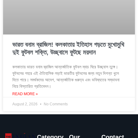
ভারত বনাম ব্রাজিল! কলকাতায় ইতিহাস গড়তে মুখোমুখি
দুই ফুটবল শক্তি, উচ্ছ্বাসে ফুটছে ময়দান
কলকাতায় ভারত বনাম ব্রাজিল আন্তর্জাতিক ফুটবল ম্যাচ ঘিরে উচ্ছ্বাস তুঙ্গে।
ফুটবলের শহরে এই ঐতিহাসিক লড়াই ভারতীয় ফুটবলের জন্য নতুন দিগন্ত খুলে
দিতে পারে। সমর্থকদের আবেগ, আন্তর্জাতিক গুরুত্ব এবং ভবিষ্যতের সম্ভাবনা
নিয়ে বিস্তারিত প্রতিবেদন।
READ MORE »
August 2, 2026
No Comments
Category
Our
Contact