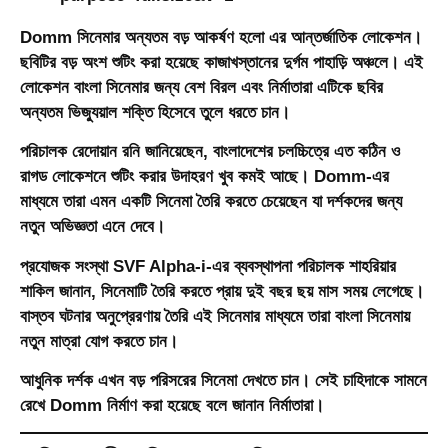
Domm সিনেমার অন্যতম বড় আকর্ষণ হলো এর আন্তর্জাতিক লোকেশন।
ছবিটির বড় অংশ শুটিং করা হয়েছে
কাজাখস্তানের দুর্গম পাহাড়ি অঞ্চলে
। এই
লোকেশন বাংলা সিনেমার জন্য বেশ বিরল এবং নির্মাতারা এটিকে ছবির
অন্যতম ভিজ্যুয়াল শক্তি হিসেবে তুলে ধরতে চান।
পরিচালক
রেদোয়ান রনি
জানিয়েছেন, বাংলাদেশের চলচ্চিত্রে এত কঠিন ও
রাগড লোকেশনে শুটিং করার উদাহরণ খুব কমই আছে। Domm-এর
মাধ্যমে তারা এমন একটি সিনেমা তৈরি করতে চেয়েছেন যা দর্শকদের জন্য
নতুন অভিজ্ঞতা এনে দেবে।
প্রযোজক সংস্থা
SVF Alpha-i
-এর ব্যবস্থাপনা পরিচালক শাহরিয়ার
শাকিল জানান, সিনেমাটি তৈরি করতে প্রায়
দুই বছর ছয় মাস সময় লেগেছে
।
বাস্তব ঘটনার অনুপ্রেরণায় তৈরি এই সিনেমার মাধ্যমে তারা বাংলা সিনেমায়
নতুন মাত্রা যোগ করতে চান।
আধুনিক দর্শক এখন বড় পরিসরের সিনেমা দেখতে চান। সেই চাহিদাকে সামনে
রেখে Domm নির্মাণ করা হয়েছে বলে জানান নির্মাতারা।