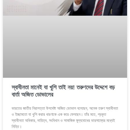
স্বাধীনতা মানেই যা খুশি তাই নয়! তরুণদের উদ্দেশে বড়
বার্তা অজিত ডোভালের
ভারতের জাতীয় নিরাপত্তা উপদেষ্টা অজিত ডোভাল বলেছেন, অনেক তরুণ স্বাধীনতা
ও ইচ্ছামতো যা খুশি করার ধারণাকে এক করে ফেলছেন। তাঁর মতে, প্রকৃত
স্বাধীনতা অধিকার, দায়িত্ব, সংবিধান ও সামাজিক মূল্যবোধের ভারসাম্যের মধ্যেই
নিহিত।