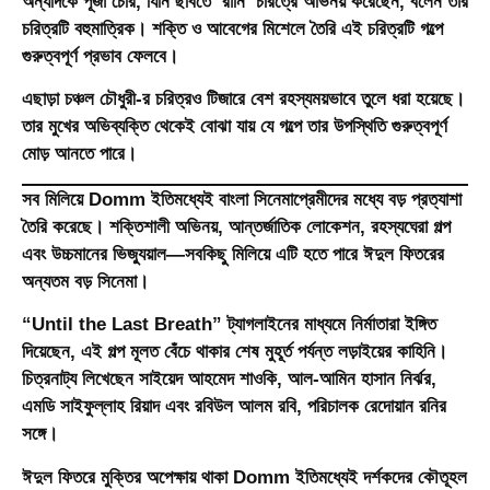
অন্যদিকে
পূজা চেরি
, যিনি ছবিতে ‘রানি’ চরিত্রে অভিনয় করেছেন, বলেন তার
চরিত্রটি বহুমাত্রিক। শক্তি ও আবেগের মিশেলে তৈরি এই চরিত্রটি গল্পে
গুরুত্বপূর্ণ প্রভাব ফেলবে।
এছাড়া
চঞ্চল চৌধুরী
-র চরিত্রও টিজারে বেশ রহস্যময়ভাবে তুলে ধরা হয়েছে।
তার মুখের অভিব্যক্তি থেকেই বোঝা যায় যে গল্পে তার উপস্থিতি গুরুত্বপূর্ণ
মোড় আনতে পারে।
সব মিলিয়ে Domm ইতিমধ্যেই বাংলা সিনেমাপ্রেমীদের মধ্যে বড় প্রত্যাশা
তৈরি করেছে। শক্তিশালী অভিনয়, আন্তর্জাতিক লোকেশন, রহস্যঘেরা গল্প
এবং উচ্চমানের ভিজ্যুয়াল—সবকিছু মিলিয়ে এটি হতে পারে ঈদুল ফিতরের
অন্যতম বড় সিনেমা।
“
Until the Last Breath
” ট্যাগলাইনের মাধ্যমে নির্মাতারা ইঙ্গিত
দিয়েছেন, এই গল্প মূলত বেঁচে থাকার শেষ মুহূর্ত পর্যন্ত লড়াইয়ের কাহিনি।
চিত্রনাট্য লিখেছেন
সাইয়েদ আহমেদ শাওকি, আল-আমিন হাসান নির্ঝর,
এমডি সাইফুল্লাহ রিয়াদ এবং রবিউল আলম রবি
, পরিচালক রেদোয়ান রনির
সঙ্গে।
ঈদুল ফিতরে মুক্তির অপেক্ষায় থাকা Domm ইতিমধ্যেই দর্শকদের কৌতূহল