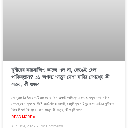
মুনীরের কারসাজিও কাজে এল না, ভেঙেই গেল
পাকিস্তান? ১১ অগস্ট ‘নতুন দেশ’ দাবির নেপথ্যে কী
সত্য, কী গুজব
সোশ্যাল মিডিয়ায় ভাইরাল হওয়া ‘১১ অগস্ট পাকিস্তান ভেঙে নতুন দেশ’ দাবির
নেপথ্যের বাস্তবতা কী? রাজনৈতিক সংকট, বেলুচিস্তান ইস্যু এবং আসিম মুনীরকে
ঘিরে বিতর্ক বিশ্লেষণ করে জানুন কী সত্য, কী শুধুই জল্পনা।
READ MORE »
August 4, 2026
No Comments