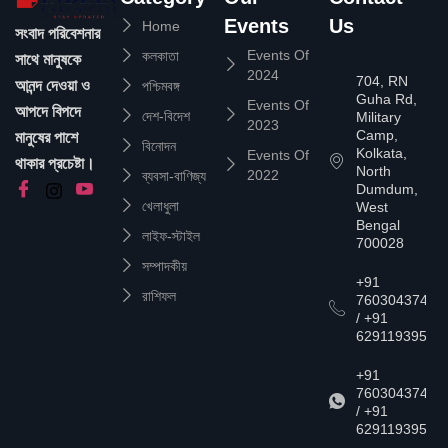
Events
Us
Home
সংবাদ পরিবেশনার
Events Of
কলকাতা
সাথে মানুষকে
2024
704, RN
আনন্দ দেওয়া ও
পশ্চিমবঙ্গ
Guha Rd,
Events Of
আপদে বিপদে
দেশ-বিদেশ
Military
2023
Camp,
মানুষের পাশে
বিনোদন
Kolkata,
Events Of
থাকার প্রচেষ্টা।
North
2022
ব্যবসা-বাণিজ্য
Dumdum,
খেলাধুলা
West
Bengal
লাইফ-স্টাইল
700028
সম্পাদকীয়
+91
রাশিফল
7603043747
/ +91
6291193957
+91
7603043747
/ +91
6291193957