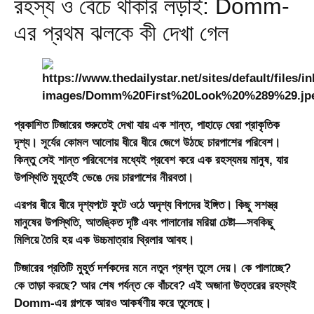
রহস্য ও বেঁচে থাকার লড়াই: Domm-
এর প্রথম ঝলকে কী দেখা গেল
প্রকাশিত টিজারের শুরুতেই দেখা যায় এক শান্ত, পাহাড়ে ঘেরা প্রাকৃতিক
দৃশ্য। সূর্যের কোমল আলোয় ধীরে ধীরে জেগে উঠছে চারপাশের পরিবেশ।
কিন্তু সেই শান্ত পরিবেশের মধ্যেই প্রবেশ করে এক রহস্যময় মানুষ, যার
উপস্থিতি মুহূর্তেই ভেঙে দেয় চারপাশের নীরবতা।
এরপর ধীরে ধীরে দৃশ্যপটে ফুটে ওঠে অদৃশ্য বিপদের ইঙ্গিত। কিছু সশস্ত্র
মানুষের উপস্থিতি, আতঙ্কিত দৃষ্টি এবং পালানোর মরিয়া চেষ্টা—সবকিছু
মিলিয়ে তৈরি হয় এক উচ্চমাত্রার থ্রিলার আবহ।
টিজারের প্রতিটি মুহূর্ত দর্শকদের মনে নতুন প্রশ্ন তুলে দেয়। কে পালাচ্ছে?
কে তাড়া করছে? আর শেষ পর্যন্ত কে বাঁচবে? এই অজানা উত্তরের রহস্যই
Domm-এর গল্পকে আরও আকর্ষণীয় করে তুলেছে।