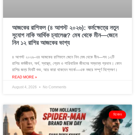
আজকের রাশিফল (৪ আগস্ট ২০২৬): কর্মক্ষেত্রে নতুন
সুযোগ নাকি আর্থিক চ্যালেঞ্জ? মেষ থেকে মীন—জেনে
নিন ১২ রাশির আজকের ভাগ্য
৪ আগস্ট ২০২৬-এর আজকের রাশিফলে জেনে নিন মেষ থেকে মীন—সব ১২টি
রাশির কর্মজীবন, অর্থ, স্বাস্থ্য, প্রেম ও পারিবারিক জীবনের সম্ভাব্য প্রভাব। কোন
রাশির জন্য দিনটি শুভ, আর কারা থাকবেন সতর্ক—এক নজরে সম্পূর্ণ বিশ্লেষণ।
READ MORE »
August 4, 2026
No Comments
বিনোদন