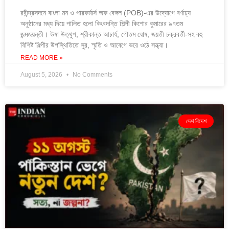
রবীন্দ্রসদনে বাংলা মন ও পারফর্মার্স অফ বেঙ্গল (POB)-এর উদ্যোগে বর্ণাঢ্য
অনুষ্ঠানের মধ্য দিয়ে পালিত হলো কিংবদন্তি শিল্পী কিশোর কুমারের ৯৭তম
জন্মজয়ন্তী। উষা উত্থুপ, শ্রীকান্ত আচার্য, গৌতম ঘোষ, জয়তী চক্রবর্তী-সহ বহু
বিশিষ্ট শিল্পীর উপস্থিতিতে সুর, স্মৃতি ও আবেগে ভরে ওঠে সন্ধ্যা।
READ MORE »
August 5, 2026
No Comments
দেশ বিদেশ