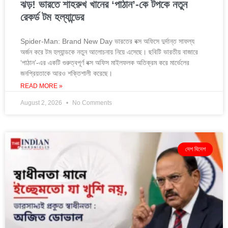
ঝড়! ভারতে শাহরুখ খানের ‘পাঠান’-কে টপকে নতুন
রেকর্ড টম হল্যান্ডের
Spider-Man: Brand New Day ভারতের বক্স অফিসে দুর্দান্ত সাফল্য
অর্জন করে টম হল্যান্ডকে নতুন আলোচনায় নিয়ে এসেছে। ছবিটি ভারতীয় বাজারে
‘পাঠান’-এর একটি গুরুত্বপূর্ণ বক্স অফিস মাইলফলক অতিক্রম করে মার্ভেলের
জনপ্রিয়তাকে আরও শক্তিশালী করেছে।
READ MORE »
August 2, 2026
No Comments
দেশ বিদেশ