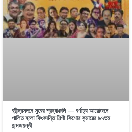
রবীন্দ্রসদনে সুরের শ্রদ্ধাঞ্জলি — বর্ণাঢ্য আয়োজনে
পালিত হলো কিংবদন্তি শিল্পী কিশোর কুমারের ৯৭তম
জন্মজয়ন্তী