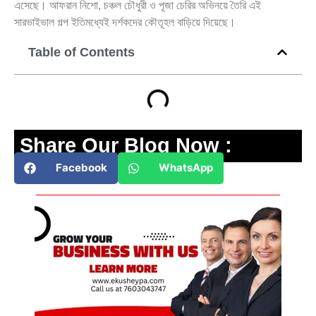
এসেছে। আফরান নিশো, চঞ্চল চৌধুরী ও পূজা চেরির অভিনয়ে তৈরি এই
সারভাইভাল গল্প ইতিমধ্যেই দর্শকদের কৌতূহল বাড়িয়ে দিয়েছে।
Table of Contents
Share Our Blog Now :
Facebook
WhatsApp