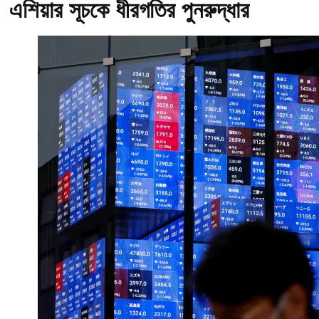
এশিয়ার সূচকে ধীরগতির পুনরুদ্ধার