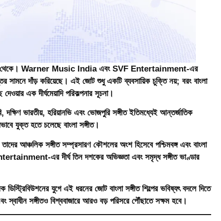
্গীত শিল্প থেকে। Warner Music India এবং SVF Entertainment-এর
র সামনে দাঁড় করিয়েছে। এই জোট শুধু একটি ব্যবসায়িক চুক্তি নয়; বরং বাংলা
 দেওয়ার এক দীর্ঘমেয়াদি পরিকল্পনার সূচনা।
, দক্ষিণ ভারতীয়, হরিয়ানভি এবং ভোজপুরি সঙ্গীত ইতিমধ্যেই আন্তর্জাতিক
ভাবে যুক্ত হতে চলেছে বাংলা সঙ্গীত।
দের আঞ্চলিক সঙ্গীত সম্প্রসারণ কৌশলের অংশ হিসেবে পশ্চিমবঙ্গ এবং বাংলা
Entertainment-এর দীর্ঘ তিন দশকের অভিজ্ঞতা এবং সমৃদ্ধ সঙ্গীত ভাণ্ডার
উজিক ডিস্ট্রিবিউশনের যুগে এই ধরনের জোট বাংলা সঙ্গীত শিল্পের ভবিষ্যৎ বদলে দিতে
এবং স্বাধীন সঙ্গীতও বিশ্ববাজারে আরও বড় পরিসরে পৌঁছাতে সক্ষম হবে।