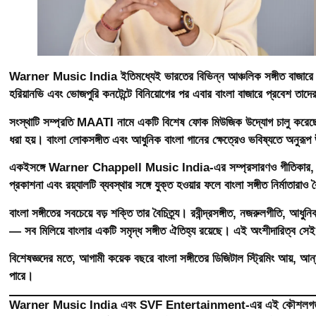
Warner Music India ইতিমধ্যেই ভারতের বিভিন্ন আঞ্চলিক সঙ্গীত বাজারে নিজে
হরিয়ানভি এবং ভোজপুরি কনটেন্টে বিনিয়োগের পর এবার বাংলা বাজারে প্রবেশ তা
সংস্থাটি সম্প্রতি MAATI নামে একটি বিশেষ ফোক মিউজিক উদ্যোগ চালু করেছে,
ধরা হয়। বাংলা লোকসঙ্গীত এবং আধুনিক বাংলা গানের ক্ষেত্রেও ভবিষ্যতে অনুরূপ
একইসঙ্গে Warner Chappell Music India-এর সম্প্রসারণও গীতিকার, সুর
প্রকাশনা এবং রয়্যালটি ব্যবস্থার সঙ্গে যুক্ত হওয়ার ফলে বাংলা সঙ্গীত নির্মাতারা
বাংলা সঙ্গীতের সবচেয়ে বড় শক্তি তার বৈচিত্র্য। রবীন্দ্রসঙ্গীত, নজরুলগীতি, আধুন
— সব মিলিয়ে বাংলার একটি সমৃদ্ধ সঙ্গীত ঐতিহ্য রয়েছে। এই অংশীদারিত্ব সে
বিশেষজ্ঞদের মতে, আগামী কয়েক বছরে বাংলা সঙ্গীতের ডিজিটাল স্ট্রিমিং আয়, আন্
পারে।
Warner Music India এবং SVF Entertainment-এর এই কৌশলগত অংশীদারিত্ব