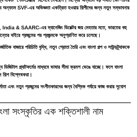
কটি ‘গেম-চেঞ্জার’ হিসেবে দেখছেন। বিশ্বের অন্যতম বড় সঙ্গীত কোম্পানির
মধ্যে অন্যতম SVF-এর অভিজ্ঞতা একত্রিত হওয়ায় শিল্পীদের জন্য নতুন সম্ভাবনার
 & SAARC-এর ম্যানেজিং ডিরেক্টর জয় মেহতার মতে, ভারতের বহু
ীমান্তের বাইরে প্রজন্মের পর প্রজন্মকে অনুপ্রাণিত করে চলেছে।
্জাতিক বাজারে পরিচিতি বৃদ্ধি, নতুন শ্রোতা তৈরি এবং বাংলা গল্প ও সাউন্ডট্র্যাককে
াল প্ল্যাটফর্মের মাধ্যমে ভাষার সীমা ক্রমশ ভেঙে যাচ্ছে। ফলে বাংলা
 শিল্প বিশ্লেষকরা।
নির্মাতা এবং নতুন প্রজন্মের সংগীতকারদের জন্য বৈশ্বিক পর্যায়ে কাজ করার সুযোগ
 সংস্কৃতির এক শক্তিশালী নাম