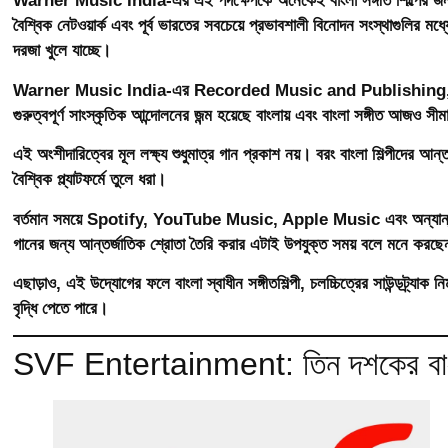
Warner Music India-এর এই পদক্ষেপকে অনেকেই বাংলা সঙ্গীত শিল্পের জন্য এ
বৈশ্বিক নেটওয়ার্ক এবং পূর্ব ভারতের সবচেয়ে প্রভাবশালী বিনোদন সংস্থাগুলির 
দরজা খুলে যাচ্ছে।
Warner Music India-এর Recorded Music and Publishing, India
গুরুত্বপূর্ণ সাংস্কৃতিক আন্দোলনের জন্ম হয়েছে বাংলায় এবং বাংলা সঙ্গীত আজও স
এই অংশীদারিত্বের মূল লক্ষ্য শুধুমাত্র গান প্রকাশ নয়। বরং বাংলা শিল্পীদের আন্তর
বৈশ্বিক প্ল্যাটফর্মে তুলে ধরা।
বর্তমান সময়ে Spotify, YouTube Music, Apple Music এবং অন্যান্য ডিজিট
গানের জন্য আন্তর্জাতিক শ্রোতা তৈরি করার এটাই উপযুক্ত সময় বলে মনে করছেন
এছাড়াও, এই উদ্যোগের ফলে বাংলা স্বাধীন সঙ্গীতশিল্পী, চলচ্চিত্রের সাউন্ডট্র্যাক 
বৃদ্ধি পেতে পারে।
SVF Entertainment: তিন দশকের বাংলা