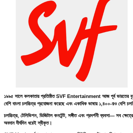
১৯৯৫ সালে কলকাতায় প্রতিষ্ঠিত SVF Entertainment আজ পূর্ব ভারতের বৃহত্
বেশি বাংলা চলচ্চিত্র প্রযোজনা করেছে এবং একাধিক ভাষায় ১,৪০০-রও বেশি চল
চলচ্চিত্র, টেলিভিশন, ডিজিটাল কনটেন্ট, সঙ্গীত এবং প্রদর্শনী ব্যবসা— সব ক্ষেত
অবদান দীর্ঘদিন ধরেই স্বীকৃত।