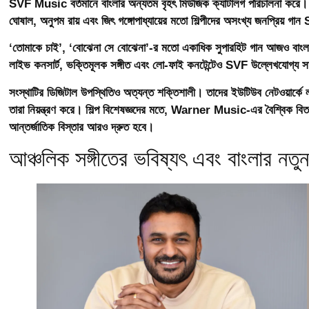
SVF Music বর্তমানে বাংলার অন্যতম বৃহৎ মিউজিক ক্যাটালগ পরিচালনা করে। সংস্থা
ঘোষাল, অনুপম রায় এবং জিৎ গঙ্গোপাধ্যায়ের মতো শিল্পীদের অসংখ্য জনপ্রিয় 
‘তোমাকে চাই’, ‘বোঝেনা সে বোঝেনা’-র মতো একাধিক সুপারহিট গান আজও বাংলা শ্রো
লাইভ কনসার্ট, ভক্তিমূলক সঙ্গীত এবং লো-ফাই কনটেন্টেও SVF উল্লেখযোগ্য স
সংস্থাটির ডিজিটাল উপস্থিতিও অত্যন্ত শক্তিশালী। তাদের ইউটিউব নেটওয়ার্কে ল
তারা নিয়ন্ত্রণ করে। শিল্প বিশেষজ্ঞদের মতে, Warner Music-এর বৈশ্বিক বিতরণ
আন্তর্জাতিক বিস্তার আরও দ্রুত হবে।
আঞ্চলিক সঙ্গীতের ভবিষ্যৎ এবং বাংলার নতুন