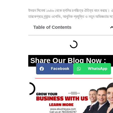
উদয়ন সিনেমা ১৯৪৬ থেকে হুগলির চলচ্চিত্র ঐতিহ্য বহন করছে। এ
তারকেশ্বরে গ্র্যান্ড ওপেনিং, আধুনিক প্রযুক্তি ও নতুন অভিজ্ঞতার সঙ
Table of Contents
Share Our Blog Now :
Facebook
WhatsApp