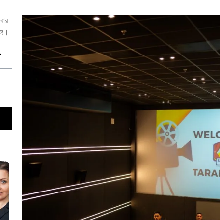
বার
্গে।