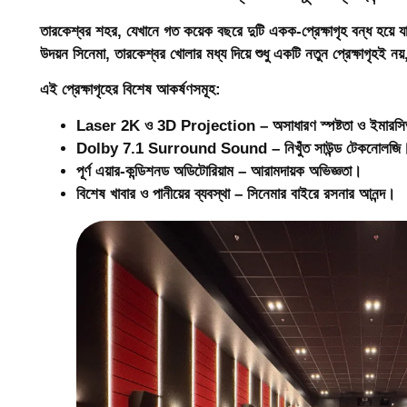
তারকেশ্বর শহর, যেখানে গত কয়েক বছরে দুটি একক-প্রেক্ষাগৃহ বন্ধ হয়ে যায
উদয়ন সিনেমা, তারকেশ্বর
খোলার মধ্য দিয়ে শুধু একটি নতুন প্রেক্ষাগৃহই ন
এই প্রেক্ষাগৃহের বিশেষ আকর্ষণসমূহ:
Laser 2K ও 3D Projection
– অসাধারণ স্পষ্টতা ও ইমারসিভ
Dolby 7.1 Surround Sound
– নিখুঁত সাউন্ড টেকনোলজি
পূর্ণ এয়ার-কন্ডিশনড অডিটোরিয়াম
– আরামদায়ক অভিজ্ঞতা।
বিশেষ খাবার ও পানীয়ের ব্যবস্থা
– সিনেমার বাইরে রসনার আনন্দ।