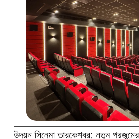
উদয়ন সিনেমা তারকেশ্বর: নতুন প্রজন্মে