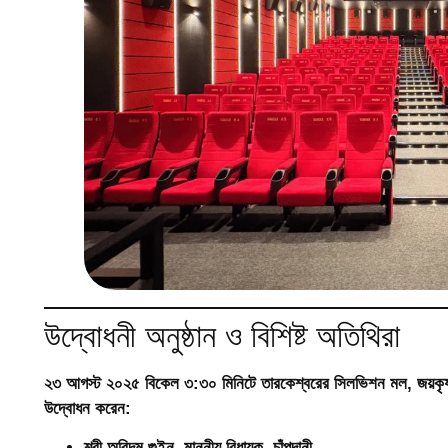
উদ্বোধনী অনুষ্ঠান ও বিশিষ্ট অতিথিরা
২৩ আগস্ট ২০২৫ বিকেল ৩:৩০ মিনিটে তারকেশ্বরের
সিলভিশন মল, জয়কৃষ
উদ্বোধন করেন:
শ্রী অরিন্দম গুইন
, মাননীয় বিধায়ক, চাঁপদানী