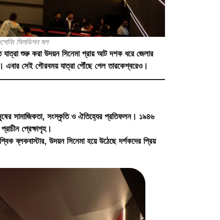
ড ওপেনিং সিলভিশন মল
যাত্রা শুরু করা
উদয়ন সিনেমা
প্রায় আট দশক ধরে জেলার
ছে। এবার সেই গৌরবময় যাত্রা পৌঁছে গেল তারকেশ্বরেও।
মানুষের সামাজিকতা, সংস্কৃতি ও ঐতিহ্যের প্রতিফলন। ১৯৪৬
রাচীন প্রেক্ষাগৃহ।
ক ব্লকবাস্টার, উদয়ন সিনেমা হয়ে উঠেছে দর্শকদের প্রিয়