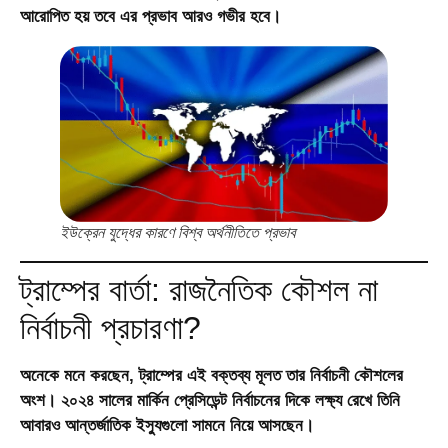
আরোপিত হয় তবে এর প্রভাব আরও গভীর হবে।
ইউক্রেন যুদ্ধের কারণে বিশ্ব অর্থনীতিতে প্রভাব
ট্রাম্পের বার্তা: রাজনৈতিক কৌশল না
নির্বাচনী প্রচারণা?
অনেকে মনে করছেন, ট্রাম্পের এই বক্তব্য মূলত তার নির্বাচনী কৌশলের
অংশ। ২০২৪ সালের মার্কিন প্রেসিডেন্ট নির্বাচনের দিকে লক্ষ্য রেখে তিনি
আবারও আন্তর্জাতিক ইস্যুগুলো সামনে নিয়ে আসছেন।