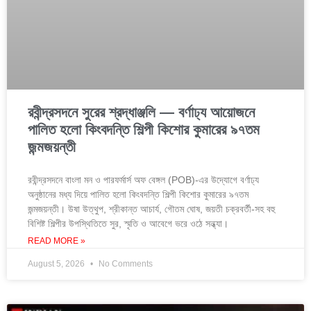
রবীন্দ্রসদনে সুরের শ্রদ্ধাঞ্জলি — বর্ণাঢ্য আয়োজনে
পালিত হলো কিংবদন্তি শিল্পী কিশোর কুমারের ৯৭তম
জন্মজয়ন্তী
রবীন্দ্রসদনে বাংলা মন ও পারফর্মার্স অফ বেঙ্গল (POB)-এর উদ্যোগে বর্ণাঢ্য
অনুষ্ঠানের মধ্য দিয়ে পালিত হলো কিংবদন্তি শিল্পী কিশোর কুমারের ৯৭তম
জন্মজয়ন্তী। উষা উত্থুপ, শ্রীকান্ত আচার্য, গৌতম ঘোষ, জয়তী চক্রবর্তী-সহ বহু
বিশিষ্ট শিল্পীর উপস্থিতিতে সুর, স্মৃতি ও আবেগে ভরে ওঠে সন্ধ্যা।
READ MORE »
August 5, 2026
No Comments