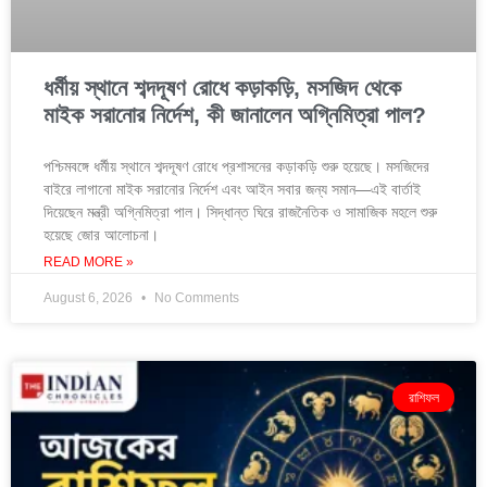
ধর্মীয় স্থানে শব্দদূষণ রোধে কড়াকড়ি, মসজিদ থেকে
মাইক সরানোর নির্দেশ, কী জানালেন অগ্নিমিত্রা পাল?
পশ্চিমবঙ্গে ধর্মীয় স্থানে শব্দদূষণ রোধে প্রশাসনের কড়াকড়ি শুরু হয়েছে। মসজিদের
বাইরে লাগানো মাইক সরানোর নির্দেশ এবং আইন সবার জন্য সমান—এই বার্তাই
দিয়েছেন মন্ত্রী অগ্নিমিত্রা পাল। সিদ্ধান্ত ঘিরে রাজনৈতিক ও সামাজিক মহলে শুরু
হয়েছে জোর আলোচনা।
READ MORE »
August 6, 2026
No Comments
রাশিফল