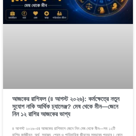
আজকের রাশিফল (৪ আগস্ট ২০২৬): কর্মক্ষেত্রে নতুন
সুযোগ নাকি আর্থিক চ্যালেঞ্জ? মেষ থেকে মীন—জেনে
নিন ১২ রাশির আজকের ভাগ্য
৪ আগস্ট ২০২৬-এর আজকের রাশিফলে জেনে নিন মেষ থেকে মীন—সব ১২টি
রাশির কর্মজীবন, অর্থ, স্বাস্থ্য, প্রেম ও পারিবারিক জীবনের সম্ভাব্য প্রভাব। কোন