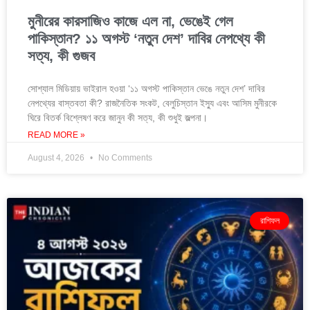
মুনীরের কারসাজিও কাজে এল না, ভেঙেই গেল
পাকিস্তান? ১১ অগস্ট ‘নতুন দেশ’ দাবির নেপথ্যে কী
সত্য, কী গুজব
সোশ্যাল মিডিয়ায় ভাইরাল হওয়া ‘১১ অগস্ট পাকিস্তান ভেঙে নতুন দেশ’ দাবির
নেপথ্যের বাস্তবতা কী? রাজনৈতিক সংকট, বেলুচিস্তান ইস্যু এবং আসিম মুনীরকে
ঘিরে বিতর্ক বিশ্লেষণ করে জানুন কী সত্য, কী শুধুই জল্পনা।
READ MORE »
August 4, 2026
No Comments
রাশিফল