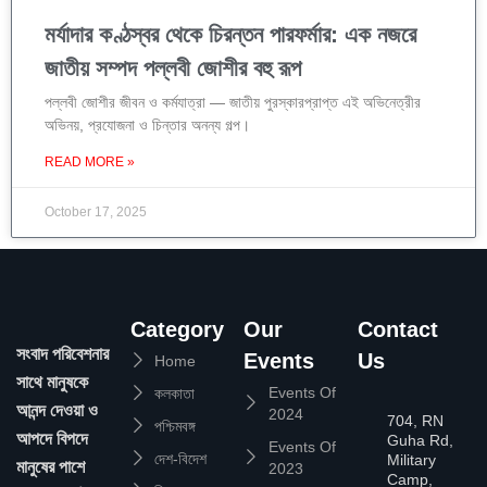
মর্যাদার কণ্ঠস্বর থেকে চিরন্তন পারফর্মার: এক নজরে
জাতীয় সম্পদ পল্লবী জোশীর বহু রূপ
পল্লবী জোশীর জীবন ও কর্মযাত্রা — জাতীয় পুরস্কারপ্রাপ্ত এই অভিনেত্রীর
অভিনয়, প্রযোজনা ও চিন্তার অনন্য গল্প।
READ MORE »
October 17, 2025
Category
Our
Contact
সংবাদ পরিবেশনার
Events
Us
Home
সাথে মানুষকে
Events Of
কলকাতা
আনন্দ দেওয়া ও
2024
704, RN
পশ্চিমবঙ্গ
আপদে বিপদে
Guha Rd,
Events Of
দেশ-বিদেশ
Military
মানুষের পাশে
2023
Camp,