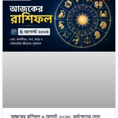
আজকের রাশিফল ৬ আগস্ট ২০২৬: কর্মক্ষেত্রে নতুন