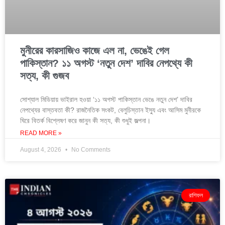
মুনীরের কারসাজিও কাজে এল না, ভেঙেই গেল
পাকিস্তান? ১১ অগস্ট ‘নতুন দেশ’ দাবির নেপথ্যে কী
সত্য, কী গুজব
সোশ্যাল মিডিয়ায় ভাইরাল হওয়া ‘১১ অগস্ট পাকিস্তান ভেঙে নতুন দেশ’ দাবির
নেপথ্যের বাস্তবতা কী? রাজনৈতিক সংকট, বেলুচিস্তান ইস্যু এবং আসিম মুনীরকে
ঘিরে বিতর্ক বিশ্লেষণ করে জানুন কী সত্য, কী শুধুই জল্পনা।
READ MORE »
August 4, 2026
No Comments
রাশিফল