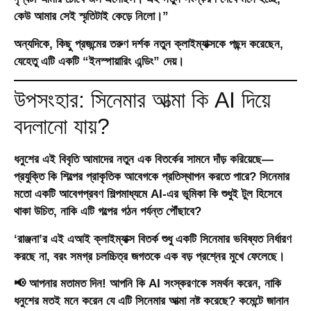
কেউ আমার সেই স্মৃতিটাই কেড়ে নিলো।”
অন্যদিকে, কিছু প্রজন্মের তরুণ দর্শক নতুন ক্লাইম্যাক্সকে পছন্দ করেছেন,
যেহেতু এটি একটি “ইনস্পায়ারিং এন্ডিং” দেয়।
উপসংহার: সিনেমার আত্মা কি AI দিয়ে
বদলানো যায়?
ধনুশের এই বিবৃতি আমাদের নতুন এক বিতর্কের সামনে দাঁড় করিয়েছে—
প্রযুক্তি কি শিল্পের প্রাকৃতিক আবেগকে প্রতিস্থাপন করতে পারে?
সিনেমার
মতো একটি আবেগপ্রবণ শিল্পমাধ্যমে AI-এর ভূমিকা কি শুধুই টুল হিসেবে
থাকা উচিত, নাকি এটি গল্পের গঠন পর্যন্ত পৌঁছাবে?
‘রাঞ্জনা’র এই এআই ক্লাইম্যাক্স বিতর্ক শুধু একটি সিনেমার ভবিষ্যত নির্ধারণ
করছে না, বরং সমগ্র চলচ্চিত্র জগতকে এক বড় প্রশ্নের মুখে ফেলেছে।
📢
আপনার মতামত দিন!
আপনি কি AI সংস্করণকে সমর্থন করেন, নাকি
ধনুশের মতই মনে করেন যে এটি সিনেমার আত্মা নষ্ট করেছে? কমেন্টে জানান