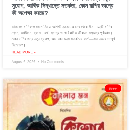
সুযোগ, আর্থিক সিদ্ধান্তে সতর্কতা, কোন রাশির ভাগ্যে
কী অপেক্ষা করছে?
আজকের রাশিফলে জেনে নিন ৬ আগস্ট ২০২৬-এ মেষ থেকে মীন—১২টি রাশির
প্রেম, কর্মজীবন, ব্যবসা, অর্থ, স্বাস্থ্য ও পারিবারিক জীবনের সম্ভাব্য পূর্বাভাস।
কোন রাশির জন্য নতুন সুযোগ, আর কার জন্য সতর্কতার বার্তা—এক নজরে সম্পূর্ণ
বিশ্লেষণ।
READ MORE »
August 6, 2026
No Comments
বিনোদন