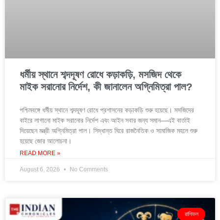
ধর্মীয় স্থানে শব্দদূষণ রোধে কড়াকড়ি, মসজিদ থেকে
মাইক সরানোর নির্দেশ, কী জানালেন অগ্নিমিত্রা পাল?
পশ্চিমবঙ্গে ধর্মীয় স্থানে শব্দদূষণ রোধে প্রশাসনের কড়াকড়ি শুরু হয়েছে। মসজিদের
বাইরে লাগানো মাইক সরানোর নির্দেশ এবং আইন সবার জন্য সমান—এই বার্তাই
দিয়েছেন মন্ত্রী অগ্নিমিত্রা পাল। সিদ্ধান্ত ঘিরে রাজনৈতিক ও সামাজিক মহলে শুরু
হয়েছে জোর আলোচনা।
READ MORE »
August 6, 2026
No Comments
রাশিফল