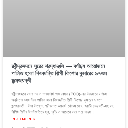
রবীন্দ্রসদনে সুরের শ্রদ্ধাঞ্জলি — বর্ণাঢ্য আয়োজনে
পালিত হলো কিংবদন্তি শিল্পী কিশোর কুমারের ৯৭তম
জন্মজয়ন্তী
রবীন্দ্রসদনে বাংলা মন ও পারফর্মার্স অফ বেঙ্গল (POB)-এর উদ্যোগে বর্ণাঢ্য
অনুষ্ঠানের মধ্য দিয়ে পালিত হলো কিংবদন্তি শিল্পী কিশোর কুমারের ৯৭তম
জন্মজয়ন্তী। উষা উত্থুপ, শ্রীকান্ত আচার্য, গৌতম ঘোষ, জয়তী চক্রবর্তী-সহ বহু
বিশিষ্ট শিল্পীর উপস্থিতিতে সুর, স্মৃতি ও আবেগে ভরে ওঠে সন্ধ্যা।
READ MORE »