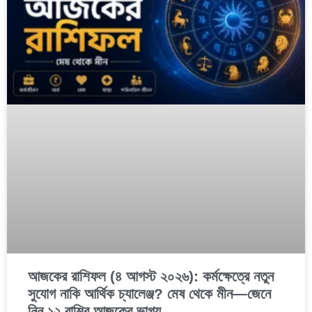
আজকের রাশিফল (৪ আগস্ট ২০২৬): কর্মক্ষেত্রে নতুন
সুযোগ নাকি আর্থিক চ্যালেঞ্জ? মেষ থেকে মীন—জেনে
নিন ১২ রাশির আজকের ভাগ্য