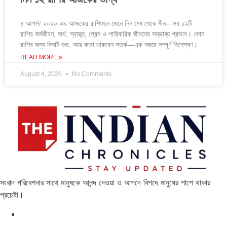
৪ আগস্ট ২০২৬-এর আজকের রাশিফলে জেনে নিন মেষ থেকে মীন—সব ১২টি
রাশির কর্মজীবন, অর্থ, স্বাস্থ্য, প্রেম ও পারিবারিক জীবনের সম্ভাব্য প্রভাব। কোন
রাশির জন্য দিনটি শুভ, আর কারা থাকবেন সতর্ক—এক নজরে সম্পূর্ণ বিশ্লেষণ।
READ MORE »
August 4, 2026
No Comments
সংবাদ পরিবেশনার সাথে মানুষকে আনন্দ দেওয়া ও আপদে বিপদে মানুষের পাশে থাকার
প্রচেষ্টা।