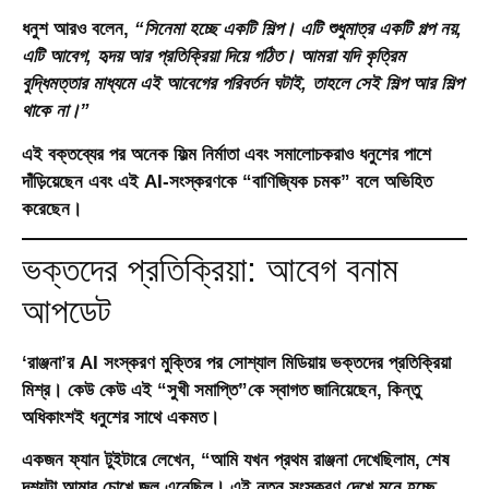
ধনুশ আরও বলেন,
“সিনেমা হচ্ছে একটি শিল্প। এটি শুধুমাত্র একটি গল্প নয়,
এটি আবেগ, হৃদয় আর প্রতিক্রিয়া দিয়ে গঠিত। আমরা যদি কৃত্রিম
বুদ্ধিমত্তার মাধ্যমে এই আবেগের পরিবর্তন ঘটাই, তাহলে সেই শিল্প আর শিল্প
থাকে না।”
এই বক্তব্যের পর অনেক ফিল্ম নির্মাতা এবং সমালোচকরাও ধনুশের পাশে
দাঁড়িয়েছেন এবং এই AI-সংস্করণকে “বাণিজ্যিক চমক” বলে অভিহিত
করেছেন।
ভক্তদের প্রতিক্রিয়া: আবেগ বনাম
আপডেট
‘রাঞ্জনা’র AI সংস্করণ মুক্তির পর সোশ্যাল মিডিয়ায় ভক্তদের প্রতিক্রিয়া
মিশ্র। কেউ কেউ এই “সুখী সমাপ্তি”কে স্বাগত জানিয়েছেন, কিন্তু
অধিকাংশই ধনুশের সাথে একমত।
একজন ফ্যান টুইটারে লেখেন, “আমি যখন প্রথম রাঞ্জনা দেখেছিলাম, শেষ
দৃশ্যটা আমার চোখে জল এনেছিল। এই নতুন সংস্করণ দেখে মনে হচ্ছে,