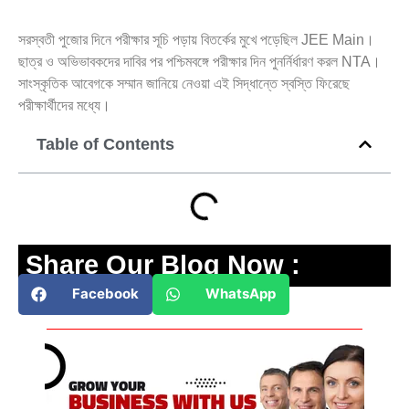
সরস্বতী পুজোর দিনে পরীক্ষার সূচি পড়ায় বিতর্কের মুখে পড়েছিল JEE Main।
ছাত্র ও অভিভাবকদের দাবির পর পশ্চিমবঙ্গে পরীক্ষার দিন পুনর্নির্ধারণ করল NTA।
সাংস্কৃতিক আবেগকে সম্মান জানিয়ে নেওয়া এই সিদ্ধান্তে স্বস্তি ফিরেছে
পরীক্ষার্থীদের মধ্যে।
Table of Contents
Share Our Blog Now :
Facebook
WhatsApp