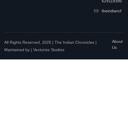
6291193957
theindianchrn
About
All Rights Reserved, 2025 | The Indian Chronicles |
Us
Maintained by | Vectorize Studios