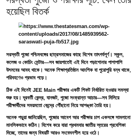
হয়েছিল বিতর্ক
সরস্বতী পুজো পশ্চিমবঙ্গের ছাত্রসমাজের কাছে বিশেষ তাৎপর্যপূর্ণ। স্কুল,
কলেজ ও কোচিং সেন্টার—সব জায়গাতেই এই দিনে পড়াশোনার পাশাপাশি
উৎসবের আবহ থাকে। অনেক শিক্ষাপ্রতিষ্ঠান আংশিক বা পুরোপুরি বন্ধ থাকে,
পরিবহণেও প্রভাব পড়ে।
ঠিক এই দিনেই JEE Main পরীক্ষার একটি শিফট নির্ধারিত হওয়ায় সমস্যা
শুরু হয়। দূরবর্তী কেন্দ্র, যানজট, পুজো সংক্রান্ত আচার—সব মিলিয়ে
পরীক্ষার্থীদের সময়মতো কেন্দ্রে পৌঁছানো নিয়ে আশঙ্কা তৈরি হয়।
অনেক পড়ুয়া জানিয়েছিল, পুজোর আবেগ আর পরীক্ষার চাপ একসঙ্গে সামলানো
মানসিকভাবে কঠিন। বিশেষ করে যারা প্রথমবার জাতীয় স্তরের প্রবেশিকা
দিচ্ছে, তাদের জন্য বিষয়টি আরও সংবেদনশীল হয়ে ওঠে।