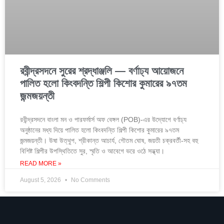
রবীন্দ্রসদনে সুরের শ্রদ্ধাঞ্জলি — বর্ণাঢ্য আয়োজনে
পালিত হলো কিংবদন্তি শিল্পী কিশোর কুমারের ৯৭তম
জন্মজয়ন্তী
রবীন্দ্রসদনে বাংলা মন ও পারফর্মার্স অফ বেঙ্গল (POB)-এর উদ্যোগে বর্ণাঢ্য
অনুষ্ঠানের মধ্য দিয়ে পালিত হলো কিংবদন্তি শিল্পী কিশোর কুমারের ৯৭তম
জন্মজয়ন্তী। উষা উত্থুপ, শ্রীকান্ত আচার্য, গৌতম ঘোষ, জয়তী চক্রবর্তী-সহ বহু
বিশিষ্ট শিল্পীর উপস্থিতিতে সুর, স্মৃতি ও আবেগে ভরে ওঠে সন্ধ্যা।
READ MORE »
August 5, 2026
No Comments