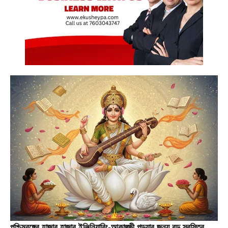
পশ্চিমবঙ্গের হাজার হাজার ইঞ্জিনিয়ারিং-আকাঙ্ক্ষী পড়ুয়ার জন্য বড় স্বস্তির