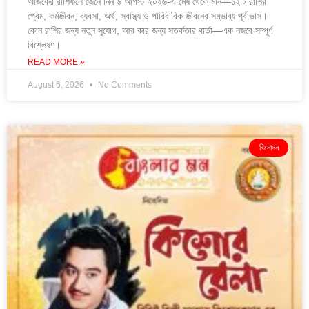
আজকের রাশিফলে জেনে নিন ৬ আগস্ট ২০২৬-এ মেষ থেকে মীন—১২টি রাশির
প্রেম, কর্মজীবন, ব্যবসা, অর্থ, স্বাস্থ্য ও পারিবারিক জীবনের সম্ভাব্য পূর্বাভাস।
কোন রাশির জন্য নতুন সুযোগ, আর কার জন্য সতর্কতার বার্তা—এক নজরে সম্পূর্ণ
বিশ্লেষণ।
READ MORE »
August 6, 2026
No Comments
বিনোদন