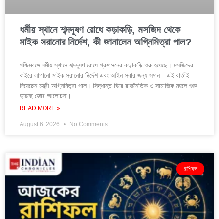
ধর্মীয় স্থানে শব্দদূষণ রোধে কড়াকড়ি, মসজিদ থেকে
মাইক সরানোর নির্দেশ, কী জানালেন অগ্নিমিত্রা পাল?
পশ্চিমবঙ্গে ধর্মীয় স্থানে শব্দদূষণ রোধে প্রশাসনের কড়াকড়ি শুরু হয়েছে। মসজিদের
বাইরে লাগানো মাইক সরানোর নির্দেশ এবং আইন সবার জন্য সমান—এই বার্তাই
দিয়েছেন মন্ত্রী অগ্নিমিত্রা পাল। সিদ্ধান্ত ঘিরে রাজনৈতিক ও সামাজিক মহলে শুরু
হয়েছে জোর আলোচনা।
READ MORE »
August 6, 2026
No Comments
রাশিফল