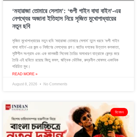
‘মহারাজা তোমারে সেলাম’: ‘গুপী গাইন বাঘা বাইন’-এর
নেপথ্যের অজানা ইতিহাস নিয়ে সৃজিত মুখোপাধ্যায়ের
নতুন ছবি
সৃজিত মুখোপাধ্যায়ের নতুন ছবি ‘মহারাজা তোমারে সেলাম’ তুলে ধরবে ‘গুপী গাইন
বাঘা বাইন’-এর জন্ম ও নির্মাণের নেপথ্যের গল্প। ষাটের দশকের উত্তাল কলকাতা,
সৃষ্টিশীল সংগ্রাম এবং এক কালজয়ী সিনেমা তৈরির অসাধারণ যাত্রাকে কেন্দ্র করে
তৈরি এই ছবিতে রয়েছে জিতু কমল, ঋত্বিক ভৌমিক, রুদ্রনীল ঘোষসহ একাধিক
পরিচিত মুখ।
READ MORE »
August 8, 2026
No Comments
বিনোদন