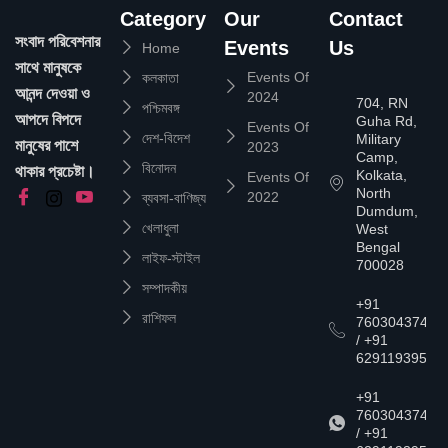
Category
Our
Contact
সংবাদ পরিবেশনার
Events
Us
Home
সাথে মানুষকে
Events Of
কলকাতা
আনন্দ দেওয়া ও
2024
704, RN
পশ্চিমবঙ্গ
আপদে বিপদে
Guha Rd,
Events Of
দেশ-বিদেশ
Military
মানুষের পাশে
2023
Camp,
বিনোদন
থাকার প্রচেষ্টা।
Kolkata,
Events Of
North
2022
ব্যবসা-বাণিজ্য
Dumdum,
খেলাধুলা
West
Bengal
লাইফ-স্টাইল
700028
সম্পাদকীয়
+91
রাশিফল
7603043747
/ +91
6291193957
+91
7603043747
/ +91