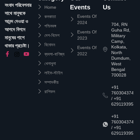
সংবাদ পরিবেশনার
Events
Us
Home
সাথে মানুষকে
Events Of
কলকাতা
আনন্দ দেওয়া ও
2024
704, RN
পশ্চিমবঙ্গ
আপদে বিপদে
Guha Rd,
Events Of
দেশ-বিদেশ
Military
মানুষের পাশে
2023
Camp,
বিনোদন
থাকার প্রচেষ্টা।
Kolkata,
Events Of
North
2022
ব্যবসা-বাণিজ্য
Dumdum,
খেলাধুলা
West
Bengal
লাইফ-স্টাইল
700028
সম্পাদকীয়
+91
রাশিফল
7603043747
/ +91
6291193957
+91
7603043747
/ +91
6291193957