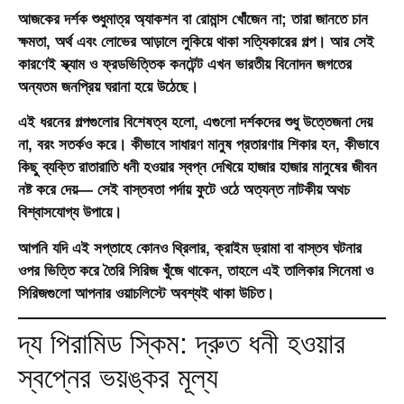
আজকের দর্শক শুধুমাত্র অ্যাকশন বা রোমান্স খোঁজেন না; তারা জানতে চান
ক্ষমতা, অর্থ এবং লোভের আড়ালে লুকিয়ে থাকা সত্যিকারের গল্প। আর সেই
কারণেই স্ক্যাম ও ফ্রডভিত্তিক কনটেন্ট এখন ভারতীয় বিনোদন জগতের
অন্যতম জনপ্রিয় ঘরানা হয়ে উঠেছে।
এই ধরনের গল্পগুলোর বিশেষত্ব হলো, এগুলো দর্শকদের শুধু উত্তেজনা দেয়
না, বরং সতর্কও করে। কীভাবে সাধারণ মানুষ প্রতারণার শিকার হন, কীভাবে
কিছু ব্যক্তি রাতারাতি ধনী হওয়ার স্বপ্ন দেখিয়ে হাজার হাজার মানুষের জীবন
নষ্ট করে দেয়— সেই বাস্তবতা পর্দায় ফুটে ওঠে অত্যন্ত নাটকীয় অথচ
বিশ্বাসযোগ্য উপায়ে।
আপনি যদি এই সপ্তাহে কোনও থ্রিলার, ক্রাইম ড্রামা বা বাস্তব ঘটনার
ওপর ভিত্তি করে তৈরি সিরিজ খুঁজে থাকেন, তাহলে এই তালিকার সিনেমা ও
সিরিজগুলো আপনার ওয়াচলিস্টে অবশ্যই থাকা উচিত।
দ্য পিরামিড স্কিম: দ্রুত ধনী হওয়ার
স্বপ্নের ভয়ঙ্কর মূল্য