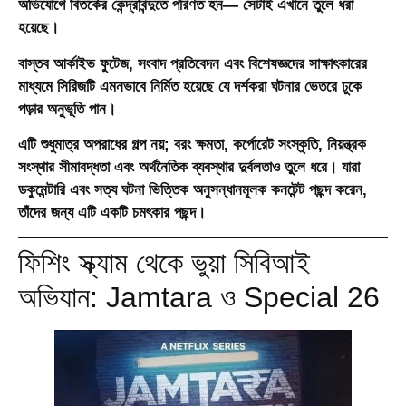
অভিযোগে বিতর্কের কেন্দ্রবিন্দুতে পরিণত হন— সেটাই এখানে তুলে ধরা
হয়েছে।
বাস্তব আর্কাইভ ফুটেজ, সংবাদ প্রতিবেদন এবং বিশেষজ্ঞদের সাক্ষাৎকারের
মাধ্যমে সিরিজটি এমনভাবে নির্মিত হয়েছে যে দর্শকরা ঘটনার ভেতরে ঢুকে
পড়ার অনুভূতি পান।
এটি শুধুমাত্র অপরাধের গল্প নয়; বরং ক্ষমতা, কর্পোরেট সংস্কৃতি, নিয়ন্ত্রক
সংস্থার সীমাবদ্ধতা এবং অর্থনৈতিক ব্যবস্থার দুর্বলতাও তুলে ধরে। যারা
ডকুমেন্টারি এবং সত্য ঘটনা ভিত্তিক অনুসন্ধানমূলক কনটেন্ট পছন্দ করেন,
তাঁদের জন্য এটি একটি চমৎকার পছন্দ।
ফিশিং স্ক্যাম থেকে ভুয়া সিবিআই
অভিযান: Jamtara ও Special 26