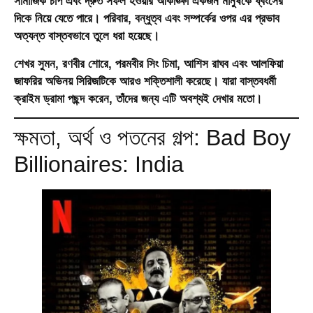
সামাজিক চাপ এবং দ্রুত সফল হওয়ার আকাঙ্ক্ষা একজন মানুষকে ধ্বংসের
দিকে নিয়ে যেতে পারে। পরিবার, বন্ধুত্ব এবং সম্পর্কের ওপর এর প্রভাব
অত্যন্ত বাস্তবভাবে তুলে ধরা হয়েছে।
শেখর সুমন, রণবীর শোরে, পরমবীর সিং চিমা, আশিস রাঘব এবং আলফিয়া
জাফরির অভিনয় সিরিজটিকে আরও শক্তিশালী করেছে। যারা বাস্তবধর্মী
ক্রাইম ড্রামা পছন্দ করেন, তাঁদের জন্য এটি অবশ্যই দেখার মতো।
ক্ষমতা, অর্থ ও পতনের গল্প: Bad Boy
Billionaires: India