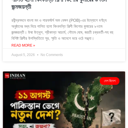
জন্মজয়ন্তী
রবীন্দ্রসদনে বাংলা মন ও পারফর্মার্স অফ বেঙ্গল (POB)-এর উদ্যোগে বর্ণাঢ্য
অনুষ্ঠানের মধ্য দিয়ে পালিত হলো কিংবদন্তি শিল্পী কিশোর কুমারের ৯৭তম
জন্মজয়ন্তী। উষা উত্থুপ, শ্রীকান্ত আচার্য, গৌতম ঘোষ, জয়তী চক্রবর্তী-সহ বহু
বিশিষ্ট শিল্পীর উপস্থিতিতে সুর, স্মৃতি ও আবেগে ভরে ওঠে সন্ধ্যা।
READ MORE »
August 5, 2026
No Comments
দেশ বিদেশ