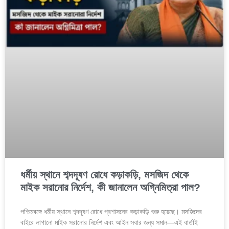
ধর্মীয় স্থানে শব্দদূষণ রোধে কড়াকড়ি, মসজিদ থেকে
মাইক সরানোর নির্দেশ, কী জানালেন অগ্নিমিত্রা পাল?
পশ্চিমবঙ্গে ধর্মীয় স্থানে শব্দদূষণ রোধে প্রশাসনের কড়াকড়ি শুরু হয়েছে। মসজিদের
বাইরে লাগানো মাইক সরানোর নির্দেশ এবং আইন সবার জন্য সমান—এই বার্তাই