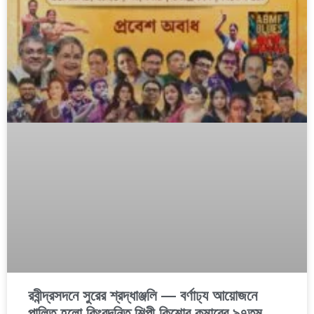
রবীন্দ্রসদনে সুরের শ্রদ্ধাঞ্জলি — বর্ণাঢ্য আয়োজনে
পালিত হলো কিংবদন্তি শিল্পী কিশোর কুমারের ৯৭তম