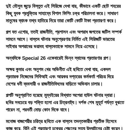
দুই মৌসুম জুড়ে বিস্তৃত এই সিরিজে দেখা যায়, কীভাবে একটি ছোট শহরের
কিছু যুবক প্রযুক্তির সাহায্যে বিশাল ফিশিং চক্র পরিচালনা করে। সাধারণ
মানুষের ব্যাংক তথ্য হাতিয়ে নিয়ে তারা কোটি কোটি টাকা প্রতারণা করে।
গল্প যত এগোয়, ততই রাজনীতি, প্রশাসন এবং অপরাধ জগতের জটিল সম্পর্ক
সামনে আসে। বাস্তব ঘটনার অনুপ্রেরণায় নির্মিত এই সিরিজটি ভারতের
সাইবার অপরাধের ভয়াবহ বাস্তবতাকে সামনে নিয়ে এসেছে।
অন্যদিকে
Special 26
একেবারেই ভিন্ন স্বাদের প্রতারণার গল্প।
অক্ষয় কুমার এবং অনুপম খের অভিনীত এই ছবিতে দেখা যায়, একদল
প্রতারক নিজেদের সিবিআই এবং আয়কর দপ্তরের কর্মকর্তা পরিচয় দিয়ে
দেশের ধনী ব্যবসায়ী ও রাজনীতিবিদদের বাড়িতে অভিযান চালায়।
গল্পটি অনুপ্রাণিত হয়েছে মুম্বইয়ের বিখ্যাত অপেরা হাউস ঘটনার দ্বারা।
ছবির সবচেয়ে বড় শক্তি হলো এর চিত্রনাট্য। দর্শক শেষ মুহূর্ত পর্যন্ত বুঝতে
পারেন না, পরবর্তী মোড় কোন দিকে যাবে।
মনোজ বাজপেয়ীর চরিত্র ছবিতে এক বাস্তব তদন্তকারীর প্রতীক হিসেবে
কাজ করে, যিনি এই প্রতারণা চক্রের পেছনের সত্য উদঘাটনের চেষ্টা করেন।