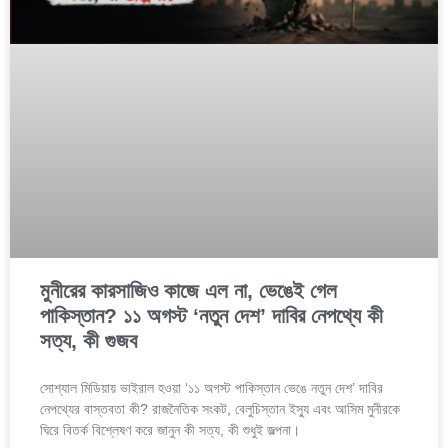
মুনীরের কারসাজিও কাজে এল না, ভেঙেই গেল
পাকিস্তান? ১১ অগস্ট ‘নতুন দেশ’ দাবির নেপথ্যে কী
সত্য, কী গুজব
সোশ্যাল মিডিয়ায় ভাইরাল হওয়া ‘১১ অগস্ট পাকিস্তান ভেঙে নতুন দেশ’ দাবির
নেপথ্যের বাস্তবতা কী? রাজনৈতিক সংকট, বেলুচিস্তান ইস্যু এবং আসিম মুনীরকে
ঘিরে বিতর্ক বিশ্লেষণ করে জানুন কী সত্য, কী শুধুই জল্পনা।