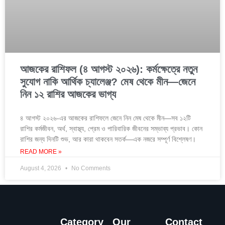
আজকের রাশিফল (৪ আগস্ট ২০২৬): কর্মক্ষেত্রে নতুন
সুযোগ নাকি আর্থিক চ্যালেঞ্জ? মেষ থেকে মীন—জেনে
নিন ১২ রাশির আজকের ভাগ্য
৪ আগস্ট ২০২৬-এর আজকের রাশিফলে জেনে নিন মেষ থেকে মীন—সব ১২টি
রাশির কর্মজীবন, অর্থ, স্বাস্থ্য, প্রেম ও পারিবারিক জীবনের সম্ভাব্য প্রভাব। কোন
রাশির জন্য দিনটি শুভ, আর কারা থাকবেন সতর্ক—এক নজরে সম্পূর্ণ বিশ্লেষণ।
READ MORE »
August 4, 2026
No Comments
Category
Our
Contact