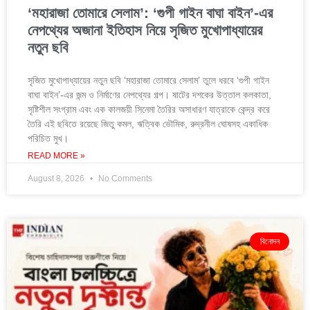
‘মহারাজা তোমারে সেলাম’: ‘গুপী গাইন বাঘা বাইন’-এর
নেপথ্যের অজানা ইতিহাস নিয়ে সৃজিত মুখোপাধ্যায়ের
নতুন ছবি
সৃজিত মুখোপাধ্যায়ের নতুন ছবি ‘মহারাজা তোমারে সেলাম’ তুলে ধরবে ‘গুপী গাইন
বাঘা বাইন’-এর জন্ম ও নির্মাণের নেপথ্যের গল্প। ষাটের দশকের উত্তাল কলকাতা,
সৃষ্টিশীল সংগ্রাম এবং এক কালজয়ী সিনেমা তৈরির অসাধারণ যাত্রাকে কেন্দ্র করে
তৈরি এই ছবিতে রয়েছে জিতু কমল, ঋত্বিক ভৌমিক, রুদ্রনীল ঘোষসহ একাধিক
পরিচিত মুখ।
READ MORE »
August 8, 2026
No Comments
বিনোদন