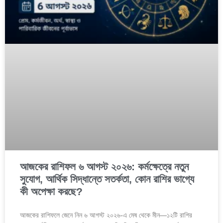
আজকের রাশিফল ৬ আগস্ট ২০২৬: কর্মক্ষেত্রে নতুন
সুযোগ, আর্থিক সিদ্ধান্তে সতর্কতা, কোন রাশির ভাগ্যে
কী অপেক্ষা করছে?
আজকের রাশিফলে জেনে নিন ৬ আগস্ট ২০২৬-এ মেষ থেকে মীন—১২টি রাশির