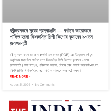
রবীন্দ্রসদনে সুরের শ্রদ্ধাঞ্জলি — বর্ণাঢ্য আয়োজনে
পালিত হলো কিংবদন্তি শিল্পী কিশোর কুমারের ৯৭তম
জন্মজয়ন্তী
রবীন্দ্রসদনে বাংলা মন ও পারফর্মার্স অফ বেঙ্গল (POB)-এর উদ্যোগে বর্ণাঢ্য
অনুষ্ঠানের মধ্য দিয়ে পালিত হলো কিংবদন্তি শিল্পী কিশোর কুমারের ৯৭তম
জন্মজয়ন্তী। উষা উত্থুপ, শ্রীকান্ত আচার্য, গৌতম ঘোষ, জয়তী চক্রবর্তী-সহ বহু
বিশিষ্ট শিল্পীর উপস্থিতিতে সুর, স্মৃতি ও আবেগে ভরে ওঠে সন্ধ্যা।
READ MORE »
August 5, 2026
No Comments