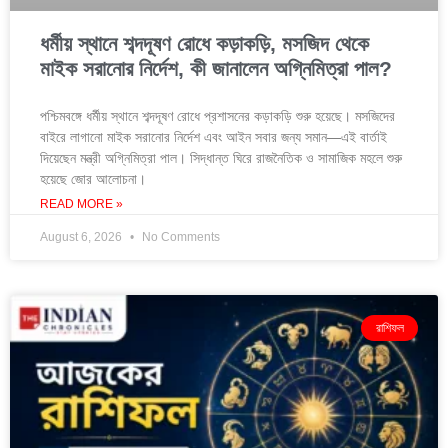
ধর্মীয় স্থানে শব্দদূষণ রোধে কড়াকড়ি, মসজিদ থেকে
মাইক সরানোর নির্দেশ, কী জানালেন অগ্নিমিত্রা পাল?
পশ্চিমবঙ্গে ধর্মীয় স্থানে শব্দদূষণ রোধে প্রশাসনের কড়াকড়ি শুরু হয়েছে। মসজিদের
বাইরে লাগানো মাইক সরানোর নির্দেশ এবং আইন সবার জন্য সমান—এই বার্তাই
দিয়েছেন মন্ত্রী অগ্নিমিত্রা পাল। সিদ্ধান্ত ঘিরে রাজনৈতিক ও সামাজিক মহলে শুরু
হয়েছে জোর আলোচনা।
READ MORE »
August 6, 2026
No Comments
রাশিফল