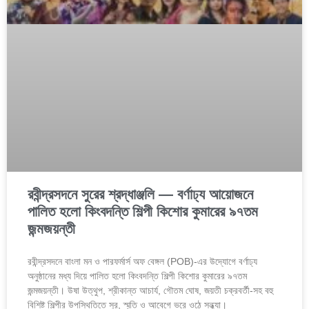
রবীন্দ্রসদনে সুরের শ্রদ্ধাঞ্জলি — বর্ণাঢ্য আয়োজনে
পালিত হলো কিংবদন্তি শিল্পী কিশোর কুমারের ৯৭তম
জন্মজয়ন্তী
রবীন্দ্রসদনে বাংলা মন ও পারফর্মার্স অফ বেঙ্গল (POB)-এর উদ্যোগে বর্ণাঢ্য
অনুষ্ঠানের মধ্য দিয়ে পালিত হলো কিংবদন্তি শিল্পী কিশোর কুমারের ৯৭তম
জন্মজয়ন্তী। উষা উত্থুপ, শ্রীকান্ত আচার্য, গৌতম ঘোষ, জয়তী চক্রবর্তী-সহ বহু
বিশিষ্ট শিল্পীর উপস্থিতিতে সুর, স্মৃতি ও আবেগে ভরে ওঠে সন্ধ্যা।