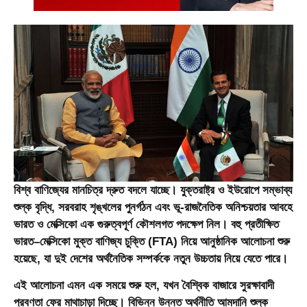
বিশ্ব বাণিজ্যের মানচিত্র দ্রুত বদলে যাচ্ছে। যুক্তরাষ্ট্র ও ইউরোপে সম্ভাব্য
শুল্ক বৃদ্ধি, সরবরাহ শৃঙ্খলের পুনর্গঠন এবং ভূ-রাজনৈতিক অনিশ্চয়তার আবহে
ভারত ও মেক্সিকো এক গুরুত্বপূর্ণ কৌশলগত পদক্ষেপ নিল। বহু প্রতীক্ষিত
ভারত–মেক্সিকো মুক্ত বাণিজ্য চুক্তি (FTA) নিয়ে আনুষ্ঠানিক আলোচনা শুরু
হয়েছে, যা দুই দেশের অর্থনৈতিক সম্পর্ককে নতুন উচ্চতায় নিয়ে যেতে পারে।
এই আলোচনা এমন এক সময়ে শুরু হল, যখন বৈশ্বিক বাজারে সুরক্ষাবাদী
প্রবণতা ফের মাথাচাড়া দিচ্ছে। বিভিন্ন উন্নত অর্থনীতি আমদানি শুল্ক