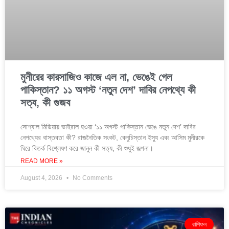
মুনীরের কারসাজিও কাজে এল না, ভেঙেই গেল
পাকিস্তান? ১১ অগস্ট ‘নতুন দেশ’ দাবির নেপথ্যে কী
সত্য, কী গুজব
সোশ্যাল মিডিয়ায় ভাইরাল হওয়া ‘১১ অগস্ট পাকিস্তান ভেঙে নতুন দেশ’ দাবির
নেপথ্যের বাস্তবতা কী? রাজনৈতিক সংকট, বেলুচিস্তান ইস্যু এবং আসিম মুনীরকে
ঘিরে বিতর্ক বিশ্লেষণ করে জানুন কী সত্য, কী শুধুই জল্পনা।
READ MORE »
August 4, 2026
No Comments
রাশিফল