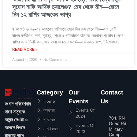
সুযোগ নাকি আর্থিক চ্যালেঞ্জ? মেষ থেকে মীন—জেনে
নিন ১২ রাশির আজকের ভাগ্য
৪ আগস্ট ২০২৬-এর আজকের রাশিফলে জেনে নিন মেষ থেকে মীন—সব ১২টি
রাশির কর্মজীবন, অর্থ, স্বাস্থ্য, প্রেম ও পারিবারিক জীবনের সম্ভাব্য প্রভাব। কোন
রাশির জন্য দিনটি শুভ, আর কারা থাকবেন সতর্ক—এক নজরে সম্পূর্ণ বিশ্লেষণ।
READ MORE »
August 4, 2026
No Comments
Category
Our
Contact
Events
Us
Home
সংবাদ পরিবেশনার
Events Of
কলকাতা
সাথে মানুষকে
2024
704, RN
আনন্দ দেওয়া ও
পশ্চিমবঙ্গ
Guha Rd,
Events Of
আপদে বিপদে
দেশ-বিদেশ
Military
2023
Camp,
মানুষের পাশে