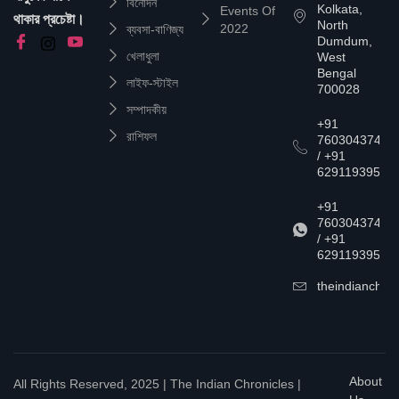
বিনোদন
Kolkata,
Events Of
থাকার প্রচেষ্টা।
North
2022
ব্যবসা-বাণিজ্য
Dumdum,
খেলাধুলা
West
Bengal
লাইফ-স্টাইল
700028
সম্পাদকীয়
+91
রাশিফল
7603043747
/ +91
6291193957
+91
7603043747
/ +91
6291193957
theindianchrn
About
All Rights Reserved, 2025 | The Indian Chronicles |