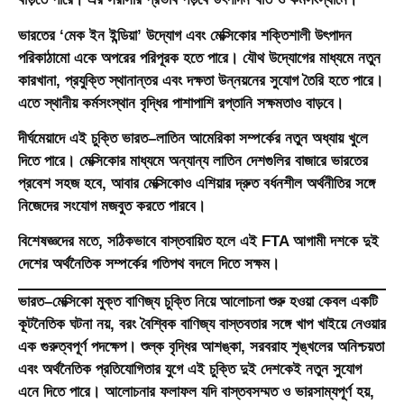
ভারতের ‘মেক ইন ইন্ডিয়া’ উদ্যোগ এবং মেক্সিকোর শক্তিশালী উৎপাদন
পরিকাঠামো একে অপরের পরিপূরক হতে পারে। যৌথ উদ্যোগের মাধ্যমে নতুন
কারখানা, প্রযুক্তি স্থানান্তর এবং দক্ষতা উন্নয়নের সুযোগ তৈরি হতে পারে।
এতে স্থানীয় কর্মসংস্থান বৃদ্ধির পাশাপাশি রপ্তানি সক্ষমতাও বাড়বে।
দীর্ঘমেয়াদে এই চুক্তি ভারত–লাতিন আমেরিকা সম্পর্কের নতুন অধ্যায় খুলে
দিতে পারে। মেক্সিকোর মাধ্যমে অন্যান্য লাতিন দেশগুলির বাজারে ভারতের
প্রবেশ সহজ হবে, আবার মেক্সিকোও এশিয়ার দ্রুত বর্ধনশীল অর্থনীতির সঙ্গে
নিজেদের সংযোগ মজবুত করতে পারবে।
বিশেষজ্ঞদের মতে, সঠিকভাবে বাস্তবায়িত হলে এই FTA আগামী দশকে দুই
দেশের অর্থনৈতিক সম্পর্কের গতিপথ বদলে দিতে সক্ষম।
ভারত–মেক্সিকো মুক্ত বাণিজ্য চুক্তি নিয়ে আলোচনা শুরু হওয়া কেবল একটি
কূটনৈতিক ঘটনা নয়, বরং বৈশ্বিক বাণিজ্য বাস্তবতার সঙ্গে খাপ খাইয়ে নেওয়ার
এক গুরুত্বপূর্ণ পদক্ষেপ। শুল্ক বৃদ্ধির আশঙ্কা, সরবরাহ শৃঙ্খলের অনিশ্চয়তা
এবং অর্থনৈতিক প্রতিযোগিতার যুগে এই চুক্তি দুই দেশকেই নতুন সুযোগ
এনে দিতে পারে। আলোচনার ফলাফল যদি বাস্তবসম্মত ও ভারসাম্যপূর্ণ হয়,