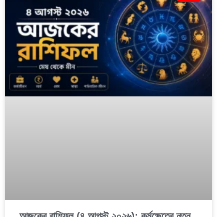
আজকের রাশিফল (৪ আগস্ট ২০২৬): কর্মক্ষেত্রে নতুন