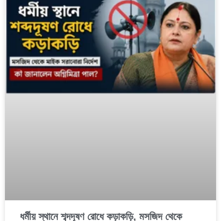
ধর্মীয় স্থানে শব্দদূষণ রোধে কড়াকড়ি, মসজিদ থেকে