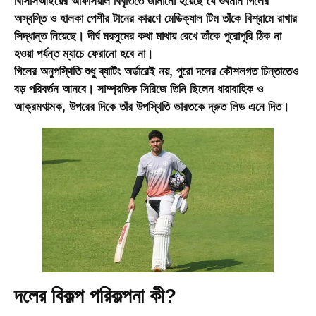
বিসিসিআইয়ের অফিসিয়াল বিবৃতিতে জানানো হয়েছে যে শুবমান গিলের
অস্বস্তি ও হালকা পেশীর টানের কারণে মেডিক্যাল টিম তাঁকে বিশ্রামে রাখার
সিদ্ধান্ত নিয়েছে। দীর্ঘ মরসুমের কথা মাথায় রেখে তাঁকে পুরোপুরি ঠিক না
হওয়া পর্যন্ত ম্যাচে ফেরানো হবে না।
গিলের অনুপস্থিতি শুধু ব্যাটিং অর্ডারেই নয়, পুরো দলের কৌশলগত চিন্তাতেও
বড় পরিবর্তন আনবে। সাম্প্রতিক সিরিজে তিনি ছিলেন ধারাবাহিক ও
আক্রমণাত্মক, উপরের দিকে তাঁর উপস্থিতি ভারতকে দ্রুত লিড এনে দিত।
দলের বিকল্প পরিকল্পনা কী?