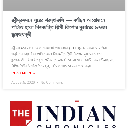
রবীন্দ্রসদনে সুরের শ্রদ্ধাঞ্জলি — বর্ণাঢ্য আয়োজনে
পালিত হলো কিংবদন্তি শিল্পী কিশোর কুমারের ৯৭তম
জন্মজয়ন্তী
রবীন্দ্রসদনে বাংলা মন ও পারফর্মার্স অফ বেঙ্গল (POB)-এর উদ্যোগে বর্ণাঢ্য
অনুষ্ঠানের মধ্য দিয়ে পালিত হলো কিংবদন্তি শিল্পী কিশোর কুমারের ৯৭তম
জন্মজয়ন্তী। উষা উত্থুপ, শ্রীকান্ত আচার্য, গৌতম ঘোষ, জয়তী চক্রবর্তী-সহ বহু
বিশিষ্ট শিল্পীর উপস্থিতিতে সুর, স্মৃতি ও আবেগে ভরে ওঠে সন্ধ্যা।
READ MORE »
August 5, 2026
No Comments