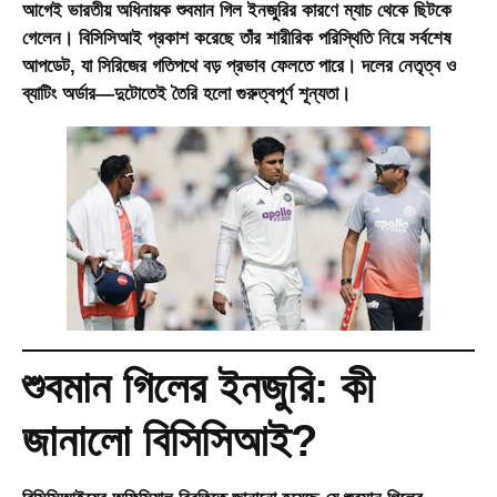
আগেই ভারতীয় অধিনায়ক
শুবমান গিল
ইনজুরির কারণে ম্যাচ থেকে ছিটকে
গেলেন। বিসিসিআই প্রকাশ করেছে তাঁর শারীরিক পরিস্থিতি নিয়ে সর্বশেষ
আপডেট, যা সিরিজের গতিপথে বড় প্রভাব ফেলতে পারে। দলের নেতৃত্ব ও
ব্যাটিং অর্ডার—দুটোতেই তৈরি হলো গুরুত্বপূর্ণ শূন্যতা।
শুবমান গিলের ইনজুরি: কী
জানালো বিসিসিআই?