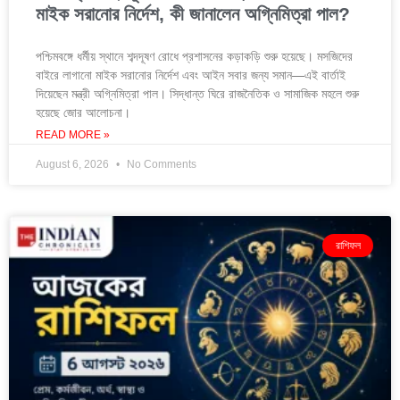
মাইক সরানোর নির্দেশ, কী জানালেন অগ্নিমিত্রা পাল?
পশ্চিমবঙ্গে ধর্মীয় স্থানে শব্দদূষণ রোধে প্রশাসনের কড়াকড়ি শুরু হয়েছে। মসজিদের
বাইরে লাগানো মাইক সরানোর নির্দেশ এবং আইন সবার জন্য সমান—এই বার্তাই
দিয়েছেন মন্ত্রী অগ্নিমিত্রা পাল। সিদ্ধান্ত ঘিরে রাজনৈতিক ও সামাজিক মহলে শুরু
হয়েছে জোর আলোচনা।
READ MORE »
August 6, 2026
No Comments
রাশিফল