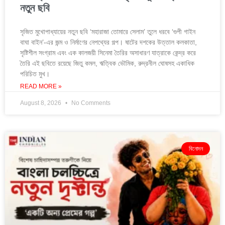
নতুন ছবি
সৃজিত মুখোপাধ্যায়ের নতুন ছবি ‘মহারাজা তোমারে সেলাম’ তুলে ধরবে ‘গুপী গাইন
বাঘা বাইন’-এর জন্ম ও নির্মাণের নেপথ্যের গল্প। ষাটের দশকের উত্তাল কলকাতা,
সৃষ্টিশীল সংগ্রাম এবং এক কালজয়ী সিনেমা তৈরির অসাধারণ যাত্রাকে কেন্দ্র করে
তৈরি এই ছবিতে রয়েছে জিতু কমল, ঋত্বিক ভৌমিক, রুদ্রনীল ঘোষসহ একাধিক
পরিচিত মুখ।
READ MORE »
August 8, 2026
No Comments
বিনোদন