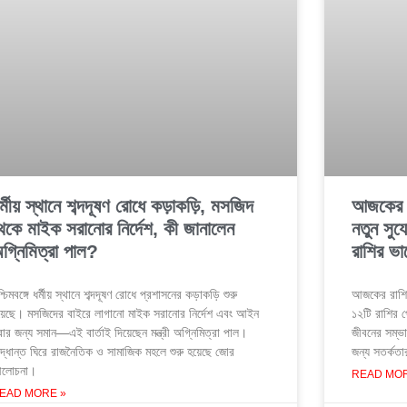
র্মীয় স্থানে শব্দদূষণ রোধে কড়াকড়ি, মসজিদ
আজকের র
েকে মাইক সরানোর নির্দেশ, কী জানালেন
নতুন সুয
গ্নিমিত্রা পাল?
রাশির ভা
্চিমবঙ্গে ধর্মীয় স্থানে শব্দদূষণ রোধে প্রশাসনের কড়াকড়ি শুরু
আজকের রাশি
য়েছে। মসজিদের বাইরে লাগানো মাইক সরানোর নির্দেশ এবং আইন
১২টি রাশির প্
ার জন্য সমান—এই বার্তাই দিয়েছেন মন্ত্রী অগ্নিমিত্রা পাল।
জীবনের সম্ভা
দ্ধান্ত ঘিরে রাজনৈতিক ও সামাজিক মহলে শুরু হয়েছে জোর
জন্য সতর্কতা
লোচনা।
READ MOR
EAD MORE »