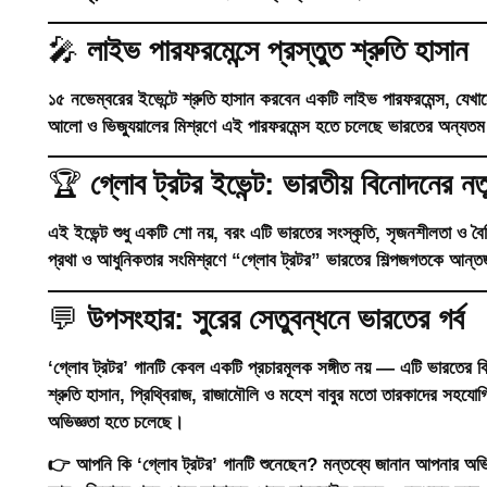
🎤
লাইভ পারফরমেন্সে প্রস্তুত শ্রুতি হাসান
১৫ নভেম্বরের ইভেন্টে শ্রুতি হাসান করবেন একটি
লাইভ পারফরমেন্স
, যেখা
আলো ও ভিজ্যুয়ালের মিশ্রণে এই পারফরমেন্স হতে চলেছে ভারতের অন্যতম স্ম
🏆
গ্লোব ট্রটর ইভেন্ট: ভারতীয় বিনোদনের নতু
এই ইভেন্ট শুধু একটি শো নয়, বরং এটি
ভারতের সংস্কৃতি, সৃজনশীলতা ও বৈশ
প্রথা ও আধুনিকতার সংমিশ্রণে “গ্লোব ট্রটর” ভারতের শিল্পজগতকে আন্তর
💬
উপসংহার: সুরের সেতুবন্ধনে ভারতের গর্ব
‘গ্লোব ট্রটর’ গানটি কেবল একটি প্রচারমূলক সঙ্গীত নয় — এটি ভারতের বি
শ্রুতি হাসান, প্রিথ্বিরাজ, রাজামৌলি ও মহেশ বাবুর মতো তারকাদের সহযোগি
অভিজ্ঞতা হতে চলেছে।
👉
আপনি কি ‘গ্লোব ট্রটর’ গানটি শুনেছেন? মন্তব্যে জানান আপনার অ