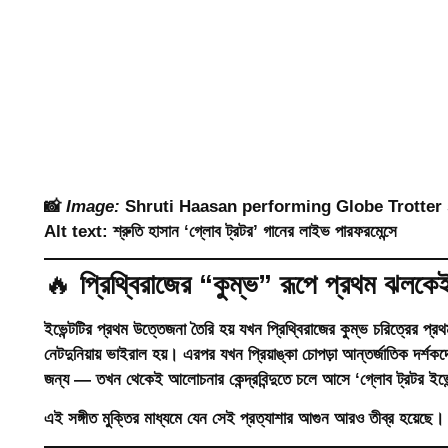
📸
Image:
Shruti Haasan performing Globe Trotter
Alt text:
শ্রুতি হাসান ‘গ্লোব ট্রটর’ গানের লাইভ পারফরমেন্সে
🔥
প্রিথ্বিরাজের “কুম্ভ” রূপে প্রথম ঝলকেই 
ইভেন্টটির প্রথম উত্তেজনা তৈরি হয় যখন
প্রিথ্বিরাজের কুম্ভ চরিত্রের প্র
নেটদুনিয়ায় ভাইরাল হয়। এরপর যখন
প্রিয়াঙ্কা চোপড়া
আন্তর্জাতিক দর্শকদ
জন্য — তখন থেকেই আলোচনার কেন্দ্রবিন্দুতে চলে আসে ‘গ্লোব ট্রটর ইভে
এই সঙ্গীত মুক্তির মাধ্যমে যেন সেই প্রত্যাশার আগুন আরও তীব্র হয়েছে।