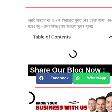
শ্রুতি হাসানের কণ্ঠে ও উপস্থিতিতে মুক্তি পেল ‘গ্লোব ট্রটর’ গা
মহেশ বাবু ও রাজামৌলির গ্র্যান্ড ইভেন্টের সুরেলা সূচনা!
Table of Contents
Share Our Blog Now :
Facebook
WhatsApp