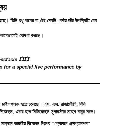
বয়
ে। তিনি শুধু গানের কণ্ঠই দেননি, পর্দায় তাঁর উপস্থিতি যেন
িমা আগেভাগেই ঘোষণা করছে।
ectacle 💥💥
 for a special live performance by
সে এক মাইলফলক হতে চলেছে।
এস. এস. রাজামৌলি
, যিনি
 দিয়েছেন, এবার হাত মিলিয়েছেন
সুপারস্টার মহেশ বাবুর
সঙ্গে।
মাধ্যমে ভারতীয় বিনোদন শিল্পের “গ্লোবাল এক্সপ্যানশন”