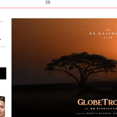
38
ন—