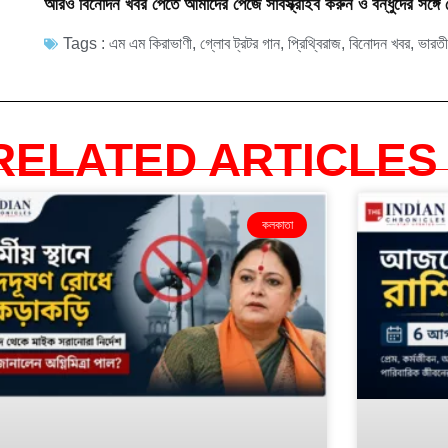
আরও বিনোদন খবর পেতে আমাদের পেজে সাবস্ক্রাইব করুন ও বন্ধুদের সঙ্গে 
Tags :
এম এম কিরাভাণী
,
গ্লোব ট্রটর গান
,
প্রিথ্বিরাজ
,
বিনোদন খবর
,
ভারতী
RELATED ARTICLES 
কলকাতা