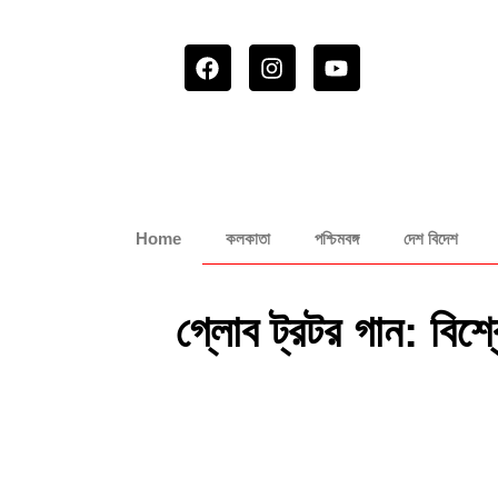
Home
কলকাতা
পশ্চিমবঙ্গ
দেশ বিদেশ
গ্লোব ট্রটর গান: বিশ্ব