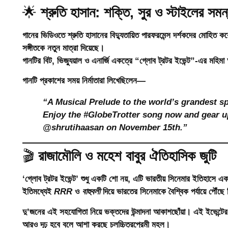
🌟
শ্রুতি হাসান: শক্তি, সুর ও স্টাইলের সমন্
গানের ভিডিওতে
শ্রুতি হাসানের বিদ্যুতায়িত পারফরমেন্স
দর্শকদের মোহিত করেছ
সঙ্গীতকে নতুন মাত্রা দিয়েছে।
গানটির বিট, ভিজ্যুয়াল ও এনার্জি একত্রে “গ্লোব ট্রটর ইভেন্ট”-এর মহ
গানটি প্রকাশের সময় নির্মাতারা লিখেছিলেন—
“A Musical Prelude to the world’s grandest sp
Enjoy the #GlobeTrotter song now and gear up
@shrutihaasan on November 15th.”
🎬
রাজামৌলি ও মহেশ বাবুর ঐতিহাসিক জুটি
‘গ্লোব ট্রটর ইভেন্ট’ শুধু একটি শো নয়, এটি ভারতীয় সিনেমার ইতিহা
ইতিমধ্যেই
RRR
ও
বাহুবলী
দিয়ে ভারতের সিনেমাকে বৈশ্বিক পর্যায়ে পৌঁছে
দু’জনের এই সহযোগিতা নিয়ে ভক্তদের উন্মাদনা আকাশছোঁয়া। এই ইভেন্টের 
আরও দৃঢ় হবে বলে আশা করছে চলচ্চিত্রপ্রেমী মহল।