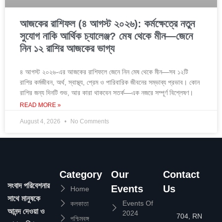
আজকের রাশিফল (৪ আগস্ট ২০২৬): কর্মক্ষেত্রে নতুন
সুযোগ নাকি আর্থিক চ্যালেঞ্জ? মেষ থেকে মীন—জেনে
নিন ১২ রাশির আজকের ভাগ্য
৪ আগস্ট ২০২৬-এর আজকের রাশিফলে জেনে নিন মেষ থেকে মীন—সব ১২টি
রাশির কর্মজীবন, অর্থ, স্বাস্থ্য, প্রেম ও পারিবারিক জীবনের সম্ভাব্য প্রভাব। কোন
রাশির জন্য দিনটি শুভ, আর কারা থাকবেন সতর্ক—এক নজরে সম্পূর্ণ বিশ্লেষণ।
READ MORE »
August 4, 2026
No Comments
Category
Our
Contact
সংবাদ পরিবেশনার
Events
Us
Home
সাথে মানুষকে
Events Of
কলকাতা
আনন্দ দেওয়া ও
2024
704, RN
পশ্চিমবঙ্গ