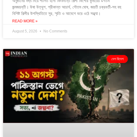
অনুষ্ঠানের মধ্য দিয়ে পালিত হলো কিংবদন্তি শিল্পী কিশোর কুমারের ৯৭তম
জন্মজয়ন্তী। উষা উত্থুপ, শ্রীকান্ত আচার্য, গৌতম ঘোষ, জয়তী চক্রবর্তী-সহ বহু
বিশিষ্ট শিল্পীর উপস্থিতিতে সুর, স্মৃতি ও আবেগে ভরে ওঠে সন্ধ্যা।
READ MORE »
August 5, 2026
No Comments
দেশ বিদেশ