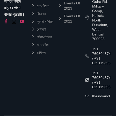
আপদে বিপদে
Guha Rd,
Events Of
দেশ-বিদেশ
Military
মানুষের পাশে
2023
Camp,
বিনোদন
থাকার প্রচেষ্টা।
Kolkata,
Events Of
North
2022
ব্যবসা-বাণিজ্য
Dumdum,
খেলাধুলা
West
Bengal
লাইফ-স্টাইল
700028
সম্পাদকীয়
+91
রাশিফল
7603043747
/ +91
6291193957
+91
7603043747
/ +91
6291193957
theindianchrn