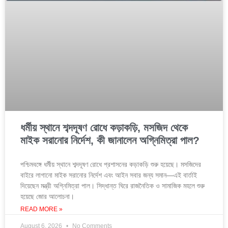
ধর্মীয় স্থানে শব্দদূষণ রোধে কড়াকড়ি, মসজিদ থেকে
মাইক সরানোর নির্দেশ, কী জানালেন অগ্নিমিত্রা পাল?
পশ্চিমবঙ্গে ধর্মীয় স্থানে শব্দদূষণ রোধে প্রশাসনের কড়াকড়ি শুরু হয়েছে। মসজিদের
বাইরে লাগানো মাইক সরানোর নির্দেশ এবং আইন সবার জন্য সমান—এই বার্তাই
দিয়েছেন মন্ত্রী অগ্নিমিত্রা পাল। সিদ্ধান্ত ঘিরে রাজনৈতিক ও সামাজিক মহলে শুরু
হয়েছে জোর আলোচনা।
READ MORE »
August 6, 2026
No Comments