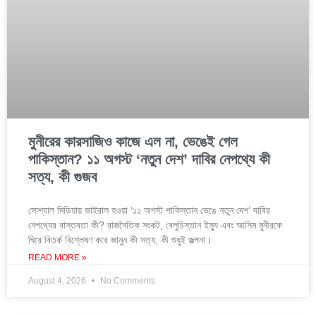
মুনীরের কারসাজিও কাজে এল না, ভেঙেই গেল
পাকিস্তান? ১১ অগস্ট ‘নতুন দেশ’ দাবির নেপথ্যে কী
সত্য, কী গুজব
সোশ্যাল মিডিয়ায় ভাইরাল হওয়া ‘১১ অগস্ট পাকিস্তান ভেঙে নতুন দেশ’ দাবির
নেপথ্যের বাস্তবতা কী? রাজনৈতিক সংকট, বেলুচিস্তান ইস্যু এবং আসিম মুনীরকে
ঘিরে বিতর্ক বিশ্লেষণ করে জানুন কী সত্য, কী শুধুই জল্পনা।
READ MORE »
August 4, 2026
No Comments