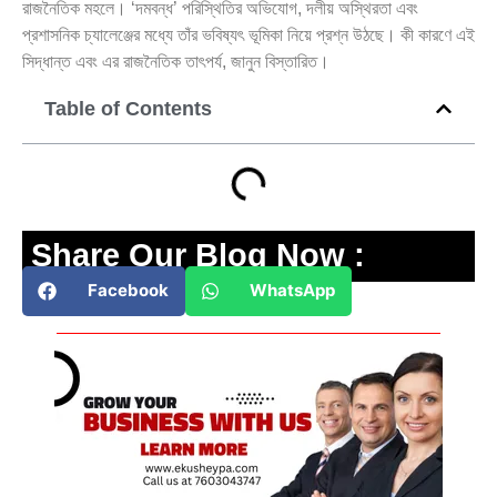
রাজনৈতিক মহলে। ‘দমবন্ধ’ পরিস্থিতির অভিযোগ, দলীয় অস্থিরতা এবং
প্রশাসনিক চ্যালেঞ্জের মধ্যে তাঁর ভবিষ্যৎ ভূমিকা নিয়ে প্রশ্ন উঠছে। কী কারণে এই
সিদ্ধান্ত এবং এর রাজনৈতিক তাৎপর্য, জানুন বিস্তারিত।
Table of Contents
Share Our Blog Now :
Facebook
WhatsApp