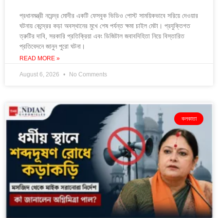
প্রধানমন্ত্রী নরেন্দ্র মোদীর একটি ফেসবুক ভিডিও পোস্ট সাময়িকভাবে সরিয়ে দেওয়ার
ঘটনায় কেন্দ্রের কড়া অবস্থানের মুখে শেষ পর্যন্ত ক্ষমা চাইল মেটা। প্রযুক্তিগত
ত্রুটির দাবি, সরকারি প্রতিক্রিয়া এবং ডিজিটাল জবাবদিহিতা নিয়ে বিস্তারিত
প্রতিবেদনে জানুন পুরো ঘটনা।
READ MORE »
August 6, 2026
No Comments
কলকাতা