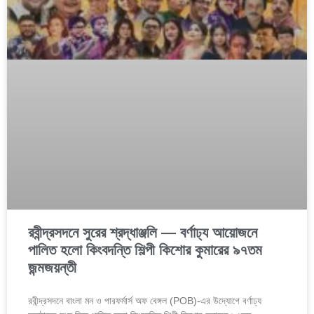
রবীন্দ্রসদনে সুরের শ্রদ্ধাঞ্জলি — বর্ণাঢ্য আয়োজনে
পালিত হলো কিংবদন্তি শিল্পী কিশোর কুমারের ৯৭তম
জন্মজয়ন্তী
রবীন্দ্রসদনে বাংলা মন ও পারফর্মার্স অফ বেঙ্গল (POB)-এর উদ্যোগে বর্ণাঢ্য