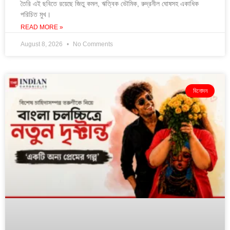
তৈরি এই ছবিতে রয়েছে জিতু কমল, ঋত্বিক ভৌমিক, রুদ্রনীল ঘোষসহ একাধিক
পরিচিত মুখ।
READ MORE »
August 8, 2026
No Comments
বিনোদন