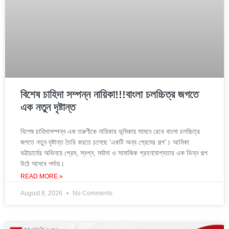
বিশেষ চাহিদা সম্পন্ন নায়িকা!!!বাংলা চলচ্চিত্র জগতে
এক নতুন দৃষ্টান্ত
বিশেষ চাহিদাসম্পন্ন এক তরুণীকে নায়িকার ভূমিকায় সামনে রেখে বাংলা চলচ্চিত্র
জগতে নতুন দৃষ্টান্ত তৈরি করতে চলেছে ‘একটি অন্য প্রেমের গল্প’। আমিকা
ভট্টাচার্যের অভিনয়ে প্রেম, স্বপ্ন, মর্যাদা ও সামাজিক গ্রহণযোগ্যতার এক ভিন্ন গল্প
উঠে আসবে পর্দায়।
READ MORE »
August 8, 2026
No Comments