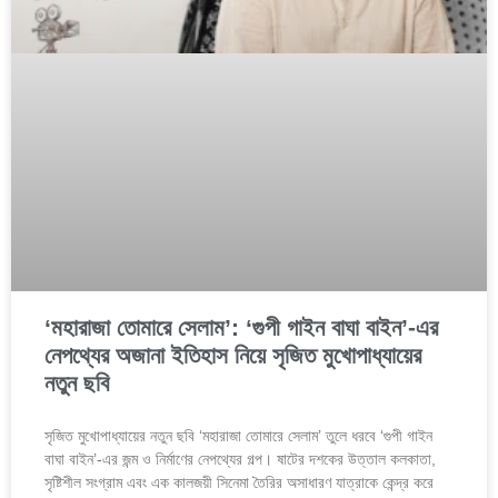
‘মহারাজা তোমারে সেলাম’: ‘গুপী গাইন বাঘা বাইন’-এর
নেপথ্যের অজানা ইতিহাস নিয়ে সৃজিত মুখোপাধ্যায়ের
নতুন ছবি
সৃজিত মুখোপাধ্যায়ের নতুন ছবি ‘মহারাজা তোমারে সেলাম’ তুলে ধরবে ‘গুপী গাইন
বাঘা বাইন’-এর জন্ম ও নির্মাণের নেপথ্যের গল্প। ষাটের দশকের উত্তাল কলকাতা,
সৃষ্টিশীল সংগ্রাম এবং এক কালজয়ী সিনেমা তৈরির অসাধারণ যাত্রাকে কেন্দ্র করে