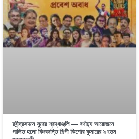
রবীন্দ্রসদনে সুরের শ্রদ্ধাঞ্জলি — বর্ণাঢ্য আয়োজনে
পালিত হলো কিংবদন্তি শিল্পী কিশোর কুমারের ৯৭তম