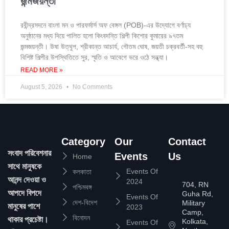
জন্মজয়ন্তী
রবীন্দ্রসদনে বাংলা মন ও পারফর্মার্স অফ বেঙ্গল (POB)-এর উদ্যোগে বর্ণাঢ্য
অনুষ্ঠানের মধ্য দিয়ে পালিত হলো কিংবদন্তি শিল্পী কিশোর কুমারের ৯৭তম
জন্মজয়ন্তী। উষা উত্থুপ, শ্রীকান্ত আচার্য, গৌতম ঘোষ, জয়তী চক্রবর্তী-সহ বহু
বিশিষ্ট শিল্পীর উপস্থিতিতে সুর, স্মৃতি ও আবেগে ভরে ওঠে সন্ধ্যা।
READ MORE »
August 5, 2026
No Comments
Category
Our
Contact
সংবাদ পরিবেশনার
Events
Us
Home
সাথে মানুষকে
Events Of
কলকাতা
আনন্দ দেওয়া ও
2024
704, RN
পশ্চিমবঙ্গ
আপদে বিপদে
Guha Rd,
Events Of
দেশ-বিদেশ
Military
মানুষের পাশে
2023
Camp,
বিনোদন
থাকার প্রচেষ্টা।
Kolkata,
Events Of