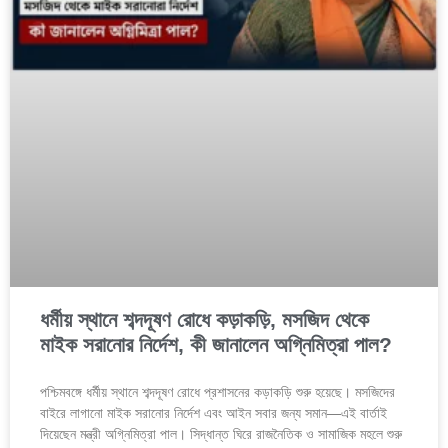
ধর্মীয় স্থানে শব্দদূষণ রোধে কড়াকড়ি, মসজিদ থেকে
মাইক সরানোর নির্দেশ, কী জানালেন অগ্নিমিত্রা পাল?
পশ্চিমবঙ্গে ধর্মীয় স্থানে শব্দদূষণ রোধে প্রশাসনের কড়াকড়ি শুরু হয়েছে। মসজিদের
বাইরে লাগানো মাইক সরানোর নির্দেশ এবং আইন সবার জন্য সমান—এই বার্তাই
দিয়েছেন মন্ত্রী অগ্নিমিত্রা পাল। সিদ্ধান্ত ঘিরে রাজনৈতিক ও সামাজিক মহলে শুরু