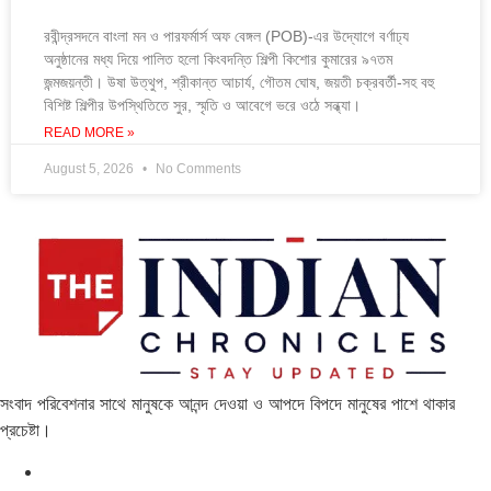
রবীন্দ্রসদনে বাংলা মন ও পারফর্মার্স অফ বেঙ্গল (POB)-এর উদ্যোগে বর্ণাঢ্য
অনুষ্ঠানের মধ্য দিয়ে পালিত হলো কিংবদন্তি শিল্পী কিশোর কুমারের ৯৭তম
জন্মজয়ন্তী। উষা উত্থুপ, শ্রীকান্ত আচার্য, গৌতম ঘোষ, জয়তী চক্রবর্তী-সহ বহু
বিশিষ্ট শিল্পীর উপস্থিতিতে সুর, স্মৃতি ও আবেগে ভরে ওঠে সন্ধ্যা।
READ MORE »
August 5, 2026
No Comments
সংবাদ পরিবেশনার সাথে মানুষকে আনন্দ দেওয়া ও আপদে বিপদে মানুষের পাশে থাকার
প্রচেষ্টা।