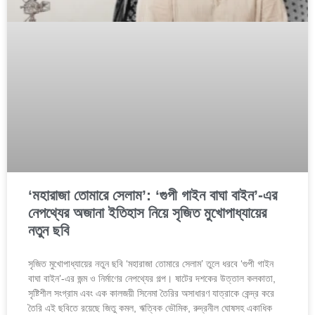
‘মহারাজা তোমারে সেলাম’: ‘গুপী গাইন বাঘা বাইন’-এর
নেপথ্যের অজানা ইতিহাস নিয়ে সৃজিত মুখোপাধ্যায়ের
নতুন ছবি
সৃজিত মুখোপাধ্যায়ের নতুন ছবি ‘মহারাজা তোমারে সেলাম’ তুলে ধরবে ‘গুপী গাইন
বাঘা বাইন’-এর জন্ম ও নির্মাণের নেপথ্যের গল্প। ষাটের দশকের উত্তাল কলকাতা,
সৃষ্টিশীল সংগ্রাম এবং এক কালজয়ী সিনেমা তৈরির অসাধারণ যাত্রাকে কেন্দ্র করে
তৈরি এই ছবিতে রয়েছে জিতু কমল, ঋত্বিক ভৌমিক, রুদ্রনীল ঘোষসহ একাধিক