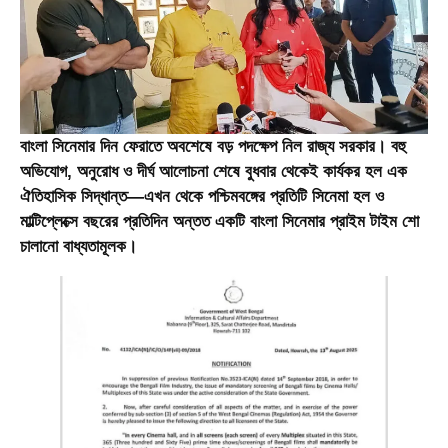
বাংলা সিনেমার দিন ফেরাতে অবশেষে বড় পদক্ষেপ নিল রাজ্য সরকার। বহু
অভিযোগ, অনুরোধ ও দীর্ঘ আলোচনা শেষে বুধবার থেকেই কার্যকর হল এক
ঐতিহাসিক সিদ্ধান্ত—এখন থেকে পশ্চিমবঙ্গের প্রতিটি সিনেমা হল ও
মাল্টিপ্লেক্সে বছরের প্রতিদিন অন্তত একটি বাংলা সিনেমার প্রাইম টাইম শো
চালানো বাধ্যতামূলক।