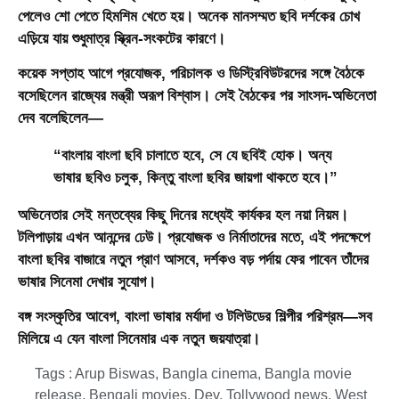
পেলেও শো পেতে হিমশিম খেতে হয়। অনেক মানসম্মত ছবি দর্শকের চোখ
এড়িয়ে যায় শুধুমাত্র স্ক্রিন-সংকটের কারণে।
কয়েক সপ্তাহ আগে প্রযোজক, পরিচালক ও ডিস্ট্রিবিউটরদের সঙ্গে বৈঠকে
বসেছিলেন রাজ্যের মন্ত্রী অরূপ বিশ্বাস। সেই বৈঠকের পর সাংসদ-অভিনেতা
দেব বলেছিলেন—
“বাংলায় বাংলা ছবি চালাতে হবে, সে যে ছবিই হোক। অন্য
ভাষার ছবিও চলুক, কিন্তু বাংলা ছবির জায়গা থাকতে হবে।”
অভিনেতার সেই মন্তব্যের কিছু দিনের মধ্যেই কার্যকর হল নয়া নিয়ম।
টলিপাড়ায় এখন আনন্দের ঢেউ। প্রযোজক ও নির্মাতাদের মতে, এই পদক্ষেপে
বাংলা ছবির বাজারে নতুন প্রাণ আসবে, দর্শকও বড় পর্দায় ফের পাবেন তাঁদের
ভাষার সিনেমা দেখার সুযোগ।
বঙ্গ সংস্কৃতির আবেগ, বাংলা ভাষার মর্যাদা ও টলিউডের শিল্পীর পরিশ্রম—সব
মিলিয়ে এ যেন বাংলা সিনেমার এক নতুন জয়যাত্রা।
Tags :
Arup Biswas
,
Bangla cinema
,
Bangla movie
release
,
Bengali movies
,
Dev
,
Tollywood news
,
West