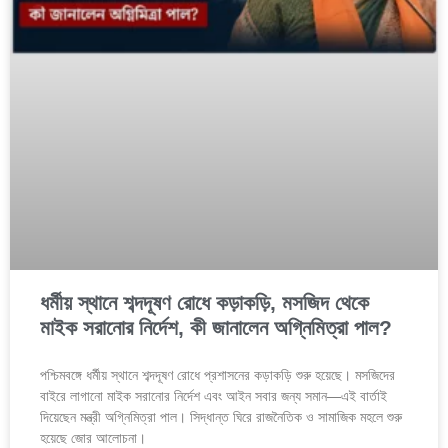
ধর্মীয় স্থানে শব্দদূষণ রোধে কড়াকড়ি, মসজিদ থেকে
মাইক সরানোর নির্দেশ, কী জানালেন অগ্নিমিত্রা পাল?
পশ্চিমবঙ্গে ধর্মীয় স্থানে শব্দদূষণ রোধে প্রশাসনের কড়াকড়ি শুরু হয়েছে। মসজিদের
বাইরে লাগানো মাইক সরানোর নির্দেশ এবং আইন সবার জন্য সমান—এই বার্তাই
দিয়েছেন মন্ত্রী অগ্নিমিত্রা পাল। সিদ্ধান্ত ঘিরে রাজনৈতিক ও সামাজিক মহলে শুরু
হয়েছে জোর আলোচনা।