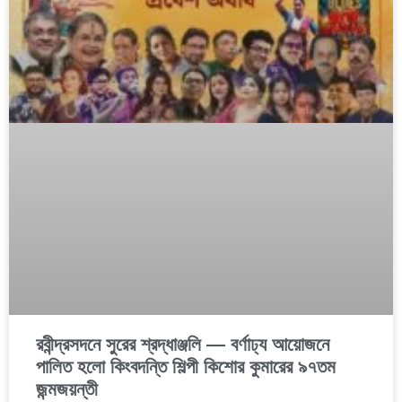
রবীন্দ্রসদনে সুরের শ্রদ্ধাঞ্জলি — বর্ণাঢ্য আয়োজনে
পালিত হলো কিংবদন্তি শিল্পী কিশোর কুমারের ৯৭তম
জন্মজয়ন্তী