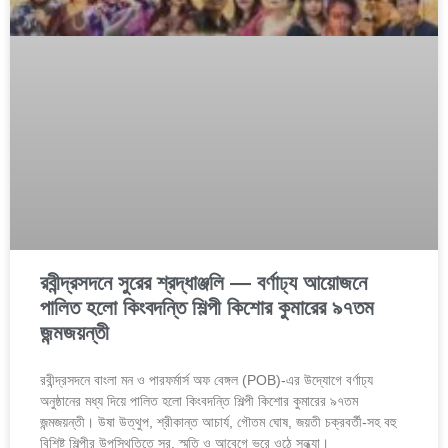
রবীন্দ্রসদনে সুরের শ্রদ্ধাঞ্জলি — বর্ণাঢ্য আয়োজনে
পালিত হলো কিংবদন্তি শিল্পী কিশোর কুমারের ৯৭তম
জন্মজয়ন্তী
রবীন্দ্রসদনে বাংলা মন ও পারফর্মার্স অফ বেঙ্গল (POB)-এর উদ্যোগে বর্ণাঢ্য
অনুষ্ঠানের মধ্য দিয়ে পালিত হলো কিংবদন্তি শিল্পী কিশোর কুমারের ৯৭তম
জন্মজয়ন্তী। উষা উত্থুপ, শ্রীকান্ত আচার্য, গৌতম ঘোষ, জয়তী চক্রবর্তী-সহ বহু
বিশিষ্ট শিল্পীর উপস্থিতিতে সুর, স্মৃতি ও আবেগে ভরে ওঠে সন্ধ্যা।