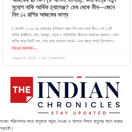
সুযোগ নাকি আর্থিক চ্যালেঞ্জ? মেষ থেকে মীন—জেনে
নিন ১২ রাশির আজকের ভাগ্য
৪ আগস্ট ২০২৬-এর আজকের রাশিফলে জেনে নিন মেষ থেকে মীন—সব ১২টি
রাশির কর্মজীবন, অর্থ, স্বাস্থ্য, প্রেম ও পারিবারিক জীবনের সম্ভাব্য প্রভাব। কোন
রাশির জন্য দিনটি শুভ, আর কারা থাকবেন সতর্ক—এক নজরে সম্পূর্ণ বিশ্লেষণ।
READ MORE »
August 4, 2026
No Comments
সংবাদ পরিবেশনার সাথে মানুষকে আনন্দ দেওয়া ও আপদে বিপদে মানুষের পাশে থাকার
প্রচেষ্টা।