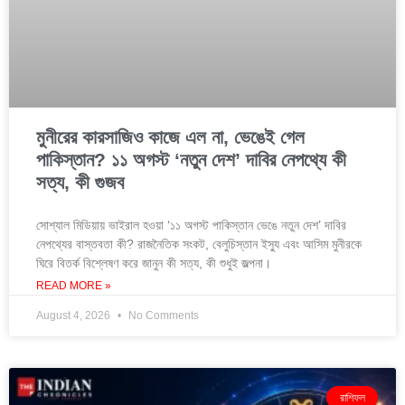
মুনীরের কারসাজিও কাজে এল না, ভেঙেই গেল
পাকিস্তান? ১১ অগস্ট ‘নতুন দেশ’ দাবির নেপথ্যে কী
সত্য, কী গুজব
সোশ্যাল মিডিয়ায় ভাইরাল হওয়া ‘১১ অগস্ট পাকিস্তান ভেঙে নতুন দেশ’ দাবির
নেপথ্যের বাস্তবতা কী? রাজনৈতিক সংকট, বেলুচিস্তান ইস্যু এবং আসিম মুনীরকে
ঘিরে বিতর্ক বিশ্লেষণ করে জানুন কী সত্য, কী শুধুই জল্পনা।
READ MORE »
August 4, 2026
No Comments
রাশিফল