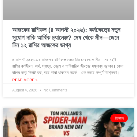
আজকের রাশিফল (৪ আগস্ট ২০২৬): কর্মক্ষেত্রে নতুন
সুযোগ নাকি আর্থিক চ্যালেঞ্জ? মেষ থেকে মীন—জেনে
নিন ১২ রাশির আজকের ভাগ্য
৪ আগস্ট ২০২৬-এর আজকের রাশিফলে জেনে নিন মেষ থেকে মীন—সব ১২টি
রাশির কর্মজীবন, অর্থ, স্বাস্থ্য, প্রেম ও পারিবারিক জীবনের সম্ভাব্য প্রভাব। কোন
রাশির জন্য দিনটি শুভ, আর কারা থাকবেন সতর্ক—এক নজরে সম্পূর্ণ বিশ্লেষণ।
READ MORE »
August 4, 2026
No Comments
বিনোদন