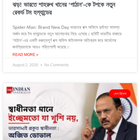
ঝড়! ভারতে শাহরুখ খানের ‘পাঠান’-কে টপকে নতুন
রেকর্ড টম হল্যান্ডের
Spider-Man: Brand New Day ভারতের বক্স অফিসে দুর্দান্ত সাফল্য
অর্জন করে টম হল্যান্ডকে নতুন আলোচনায় নিয়ে এসেছে। ছবিটি ভারতীয় বাজারে
‘পাঠান’-এর একটি গুরুত্বপূর্ণ বক্স অফিস মাইলফলক অতিক্রম করে মার্ভেলের
জনপ্রিয়তাকে আরও শক্তিশালী করেছে।
READ MORE »
August 2, 2026
No Comments
দেশ বিদেশ