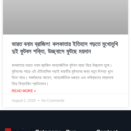
ভারত বনাম ব্রাজিল! কলকাতায় ইতিহাস গড়তে মুখোমুখি
দুই ফুটবল শক্তি, উচ্ছ্বাসে ফুটছে ময়দান
কলকাতায় ভারত বনাম ব্রাজিল আন্তর্জাতিক ফুটবল ম্যাচ ঘিরে উচ্ছ্বাস তুঙ্গে।
ফুটবলের শহরে এই ঐতিহাসিক লড়াই ভারতীয় ফুটবলের জন্য নতুন দিগন্ত খুলে
দিতে পারে। সমর্থকদের আবেগ, আন্তর্জাতিক গুরুত্ব এবং ভবিষ্যতের সম্ভাবনা
নিয়ে বিস্তারিত প্রতিবেদন।
READ MORE »
August 2, 2026
No Comments