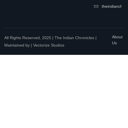
theindianchrn
About
All Rights Reserved, 2025 | The Indian Chronicles |
Us
Maintained by | Vectorize Studios