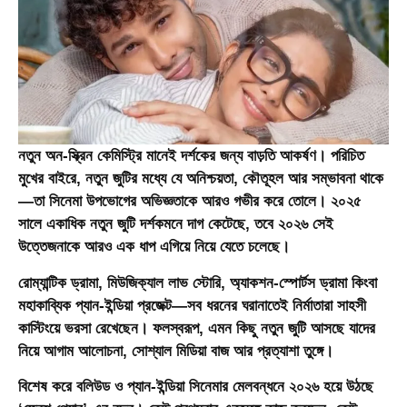
নতুন অন-স্ক্রিন কেমিস্ট্রি মানেই দর্শকের জন্য বাড়তি আকর্ষণ। পরিচিত
মুখের বাইরে, নতুন জুটির মধ্যে যে অনিশ্চয়তা, কৌতূহল আর সম্ভাবনা থাকে
—তা সিনেমা উপভোগের অভিজ্ঞতাকে আরও গভীর করে তোলে। ২০২৫
সালে একাধিক নতুন জুটি দর্শকমনে দাগ কেটেছে, তবে ২০২৬ সেই
উত্তেজনাকে আরও এক ধাপ এগিয়ে নিয়ে যেতে চলেছে।
রোম্যান্টিক ড্রামা, মিউজিক্যাল লাভ স্টোরি, অ্যাকশন-স্পোর্টস ড্রামা কিংবা
মহাকাব্যিক প্যান-ইন্ডিয়া প্রজেক্ট—সব ধরনের ঘরানাতেই নির্মাতারা সাহসী
কাস্টিংয়ে ভরসা রেখেছেন। ফলস্বরূপ, এমন কিছু নতুন জুটি আসছে যাদের
নিয়ে আগাম আলোচনা, সোশ্যাল মিডিয়া বাজ আর প্রত্যাশা তুঙ্গে।
বিশেষ করে বলিউড ও প্যান-ইন্ডিয়া সিনেমার মেলবন্ধনে ২০২৬ হয়ে উঠছে