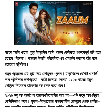
সাইফ আলি খানের পুত্র ইব্রাহিম আলি খানের কেরিয়ারে গুরুত্বপূর্ণ ছবি হতে
চলেছে
‘দিলের’
। কায়োজ ইরানি পরিচালিত এই স্পোর্টস ড্রামায় তাঁর সঙ্গে
রয়েছেন শ্রীলীলা।
নতুন প্রজন্মের এই জুটি নিয়ে কৌতূহল প্রবল। ইব্রাহিমের ডেবিউ এনার্জি
আর শ্রীলীলার জনপ্রিয়তা—দুটো মিলিয়ে ‘দিলের’ ২০২৬ সালের ইয়ুথ-
সেন্ট্রিক সিনেমার তালিকায় বড় চমক হতে পারে।
২০২৬ শুধু বড় বাজেট বা তারকাখচিত ছবির বছর নয়—এটি নতুন অন-স্ক্রিন
কেমিস্ট্রিরও বছর। মৃণাল–সিদ্ধান্তের সংবেদনশীল রোম্যান্স থেকে রণবীর–