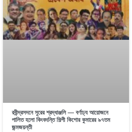
রবীন্দ্রসদনে সুরের শ্রদ্ধাঞ্জলি — বর্ণাঢ্য আয়োজনে
পালিত হলো কিংবদন্তি শিল্পী কিশোর কুমারের ৯৭তম
জন্মজয়ন্তী