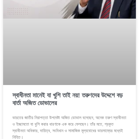
স্বাধীনতা মানেই যা খুশি তাই নয়! তরুণদের উদ্দেশে বড়
বার্তা অজিত ডোভালের
ভারতের জাতীয় নিরাপত্তা উপদেষ্টা অজিত ডোভাল বলেছেন, অনেক তরুণ স্বাধীনতা
ও ইচ্ছামতো যা খুশি করার ধারণাকে এক করে ফেলছেন। তাঁর মতে, প্রকৃত
স্বাধীনতা অধিকার, দায়িত্ব, সংবিধান ও সামাজিক মূল্যবোধের ভারসাম্যের মধ্যেই
নিহিত।