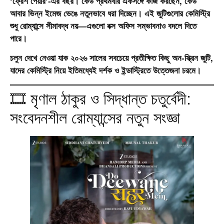
‘ফ্রেশ পেয়ার’-এর বছর। কেউ প্রথমবার একসঙ্গে কাজ করছেন, কেউ
আবার ভিন্ন ইমেজ ভেঙে নতুনভাবে ধরা দিচ্ছেন। এই জুটিগুলোর কেমিস্ট্রি
শুধু রোম্যান্সে সীমাবদ্ধ নয়—এগুলো বক্স অফিস সম্ভাবনাও বদলে দিতে
পারে।
চলুন দেখে নেওয়া যাক ২০২৬ সালের সবচেয়ে প্রতীক্ষিত কিছু অন-স্ক্রিন জুটি,
যাদের কেমিস্ট্রি নিয়ে ইতিমধ্যেই দর্শক ও ইন্ডাস্ট্রিতে উত্তেজনা চরমে।
🎞️ মৃণাল ঠাকুর ও সিদ্ধান্ত চতুর্বেদী:
সংবেদনশীল রোম্যান্সের নতুন সংজ্ঞা