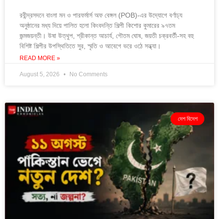
রবীন্দ্রসদনে বাংলা মন ও পারফর্মার্স অফ বেঙ্গল (POB)-এর উদ্যোগে বর্ণাঢ্য
অনুষ্ঠানের মধ্য দিয়ে পালিত হলো কিংবদন্তি শিল্পী কিশোর কুমারের ৯৭তম
জন্মজয়ন্তী। উষা উত্থুপ, শ্রীকান্ত আচার্য, গৌতম ঘোষ, জয়তী চক্রবর্তী-সহ বহু
বিশিষ্ট শিল্পীর উপস্থিতিতে সুর, স্মৃতি ও আবেগে ভরে ওঠে সন্ধ্যা।
READ MORE »
August 5, 2026
No Comments
দেশ বিদেশ