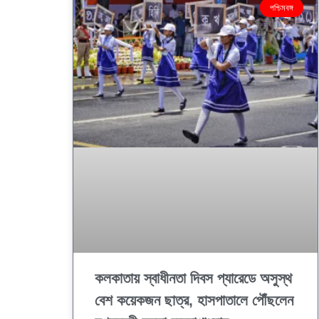
পশ্চিমবঙ্গ
কলকাতায় স্বাধীনতা দিবস প্যারেডে অসুস্থ
বেশ কয়েকজন ছাত্র, হাসপাতালে পৌঁছলেন