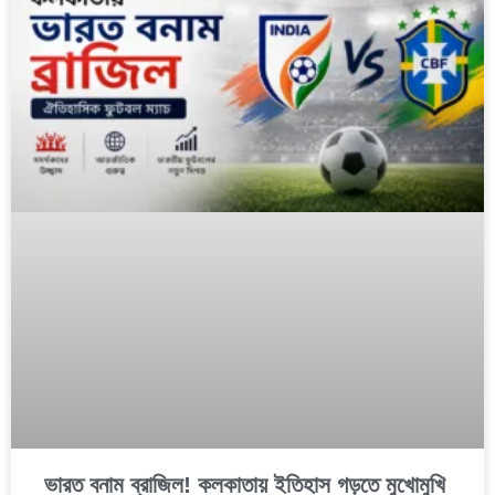
ভারত বনাম ব্রাজিল! কলকাতায় ইতিহাস গড়তে মুখোমুখি