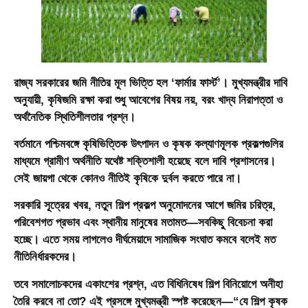
রাজ্য সরকারের জমি নীতির মূল ভিত্তি হল ‘ফার্মার ফার্স্ট’। মুখ্যমন্ত্রীর দাবি
অনুযায়ী, কৃষিজমি রক্ষা করা শুধু আবেগের বিষয় নয়, বরং খাদ্য নিরাপত্তা ও
অর্থনৈতিক স্থিতিশীলতার প্রশ্ন।
বর্তমানে পশ্চিমবঙ্গে কৃষিভিত্তিক উৎপাদন ও কৃষক কল্যাণমূলক প্রকল্পগুলির
মাধ্যমে গ্রামীণ অর্থনীতি যথেষ্ট শক্তিশালী হয়েছে বলে দাবি প্রশাসনের।
সেই জায়গা থেকে কোনও নীতিই কৃষিকে দুর্বল করতে পারে না।
সরকারি সূত্রের খবর, নতুন শিল্প প্রকল্প অনুমোদনের আগে জমির চরিত্র,
পরিবেশগত প্রভাব এবং স্থানীয় মানুষের মতামত—সবকিছু বিবেচনা করা
হচ্ছে। এতে সময় লাগলেও দীর্ঘমেয়াদে সামাজিক সংঘাত কমবে বলেই মত
নীতিনির্ধারকদের।
তবে সমালোচকদের একাংশের প্রশ্ন, এত বিধিনিষেধ শিল্প বিনিয়োগে অনীহা
তৈরি করবে না তো? এই প্রসঙ্গে মুখ্যমন্ত্রী স্পষ্ট করেছেন—“যে শিল্প কৃষক