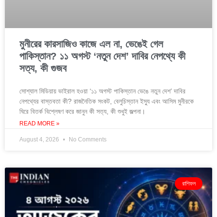
মুনীরের কারসাজিও কাজে এল না, ভেঙেই গেল
পাকিস্তান? ১১ অগস্ট ‘নতুন দেশ’ দাবির নেপথ্যে কী
সত্য, কী গুজব
সোশ্যাল মিডিয়ায় ভাইরাল হওয়া ‘১১ অগস্ট পাকিস্তান ভেঙে নতুন দেশ’ দাবির
নেপথ্যের বাস্তবতা কী? রাজনৈতিক সংকট, বেলুচিস্তান ইস্যু এবং আসিম মুনীরকে
ঘিরে বিতর্ক বিশ্লেষণ করে জানুন কী সত্য, কী শুধুই জল্পনা।
READ MORE »
August 4, 2026
No Comments
রাশিফল