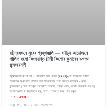
রবীন্দ্রসদনে সুরের শ্রদ্ধাঞ্জলি — বর্ণাঢ্য আয়োজনে
পালিত হলো কিংবদন্তি শিল্পী কিশোর কুমারের ৯৭তম
জন্মজয়ন্তী
রবীন্দ্রসদনে বাংলা মন ও পারফর্মার্স অফ বেঙ্গল (POB)-এর উদ্যোগে বর্ণাঢ্য
অনুষ্ঠানের মধ্য দিয়ে পালিত হলো কিংবদন্তি শিল্পী কিশোর কুমারের ৯৭তম
জন্মজয়ন্তী। উষা উত্থুপ, শ্রীকান্ত আচার্য, গৌতম ঘোষ, জয়তী চক্রবর্তী-সহ বহু
বিশিষ্ট শিল্পীর উপস্থিতিতে সুর, স্মৃতি ও আবেগে ভরে ওঠে সন্ধ্যা।
READ MORE »
August 5, 2026
No Comments