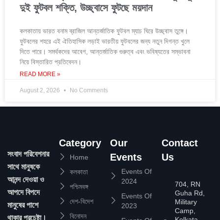
দুই ফুটবল শক্তি, উচ্ছ্বাসে ফুটছে ময়দান
কলকাতায় ভারত বনাম ব্রাজিল আন্তর্জাতিক ফুটবল ম্যাচ ঘিরে উচ্ছ্বাস তুঙ্গে।
ফুটবলের শহরে এই ঐতিহাসিক লড়াই ভারতীয় ফুটবলের জন্য নতুন দিগন্ত খুলে
দিতে পারে। সমর্থকদের আবেগ, আন্তর্জাতিক গুরুত্ব এবং ভবিষ্যতের সম্ভাবনা
নিয়ে বিস্তারিত প্রতিবেদন।
READ MORE »
August 2, 2026
No Comments
Category
Our
Contact
সংবাদ পরিবেশনার
Events
Us
Home
সাথে মানুষকে
Events Of
কলকাতা
আনন্দ দেওয়া ও
2024
704, RN
পশ্চিমবঙ্গ
আপদে বিপদে
Guha Rd,
Events Of
দেশ-বিদেশ
Military
মানুষের পাশে
2023
Camp,
বিনোদন
থাকার প্রচেষ্টা।
Kolkata,