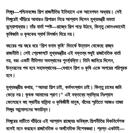
সিঙ্গুর—পশ্চিমবঙ্গের শিল্প রাজনীতির ইতিহাসে এক আবেগঘন অধ্যায়। সেই
সিঙ্গুরেই দাঁড়িয়ে আবারও শিল্পায়ন নিয়ে আশ্বাস দিলেন মুখ্যমন্ত্রী
মমতা
বন্দ্যোপাধ্যায়
। তাঁর বার্তা স্পষ্ট—রাজ্যে শিল্প গড়ে উঠবে, কিন্তু কোনওভাবেই
কৃষিজমি ও কৃষকের স্বার্থ বিসর্জন দিয়ে নয়।
বছরের পর বছর ধরে ‘শিল্প বনাম কৃষি’ বিতর্কে উত্তাল থেকেছে রাজ্য
রাজনীতি। সেই প্রেক্ষাপটে মুখ্যমন্ত্রীর এই বক্তব্য শুধুই রাজনৈতিক বার্তা
নয়, বরং একটি নীতিগত অবস্থানের পুনর্ব্যক্তি। তিনি জানিয়ে দিলেন,
উন্নয়নের পথ হবে সহাবস্থানের—যেখানে শিল্প ও কৃষি একে অপরের পরিপূরক
হবে।
মুখ্যমন্ত্রীর কথায়, “আমরা শিল্প চাই, কর্মসংস্থান চাই। কিন্তু চাষের জমি
কেড়ে নয়। কৃষক আমাদের প্রাণ।” এই বক্তব্যে স্বস্তির নিঃশ্বাস
ফেলেছেন বহু স্থানীয় বাসিন্দা ও কৃষিজীবী মানুষ, যাঁদের স্মৃতিতে আজও তাজা
সিঙ্গুর আন্দোলনের ক্ষতচিহ্ন।
সিঙ্গুরের মাটিতে দাঁড়িয়ে এই আশ্বাস রাজ্যের ভবিষ্যৎ শিল্পনীতির দিকনির্দেশক
বলেই মনে করছেন রাজনৈতিক ও অর্থনৈতিক বিশেষজ্ঞরা। প্রশ্ন একটাই—