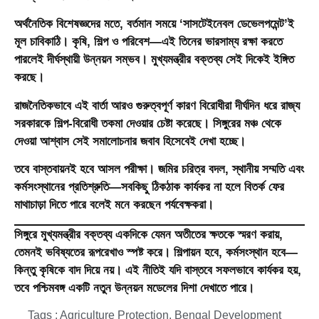
অর্থনৈতিক বিশেষজ্ঞদের মতে, বর্তমান সময়ে ‘সাসটেইনেবল ডেভেলপমেন্ট’ই
মূল চাবিকাঠি। কৃষি, শিল্প ও পরিবেশ—এই তিনের ভারসাম্য রক্ষা করতে
পারলেই দীর্ঘস্থায়ী উন্নয়ন সম্ভব। মুখ্যমন্ত্রীর বক্তব্য সেই দিকেই ইঙ্গিত
করছে।
রাজনৈতিকভাবে এই বার্তা আরও গুরুত্বপূর্ণ কারণ বিরোধীরা দীর্ঘদিন ধরে রাজ্য
সরকারকে শিল্প-বিরোধী তকমা দেওয়ার চেষ্টা করেছে। সিঙ্গুরের মঞ্চ থেকে
দেওয়া আশ্বাস সেই সমালোচনার জবাব হিসেবেই দেখা হচ্ছে।
তবে বাস্তবায়নই হবে আসল পরীক্ষা। জমির চরিত্র বদল, স্থানীয় সম্মতি এবং
কর্মসংস্থানের প্রতিশ্রুতি—সবকিছু ঠিকঠাক কার্যকর না হলে বিতর্ক ফের
মাথাচাড়া দিতে পারে বলেই মনে করছেন পর্যবেক্ষকরা।
সিঙ্গুরে মুখ্যমন্ত্রীর বক্তব্য একদিকে যেমন অতীতের ক্ষতকে স্মরণ করায়,
তেমনই ভবিষ্যতের রূপরেখাও স্পষ্ট করে। শিল্পায়ন হবে, কর্মসংস্থান হবে—
কিন্তু কৃষিকে বাদ দিয়ে নয়। এই নীতিই যদি বাস্তবে সফলভাবে কার্যকর হয়,
তবে পশ্চিমবঙ্গ একটি নতুন উন্নয়ন মডেলের দিশা দেখাতে পারে।
Tags :
Agriculture Protection
,
Bengal Development