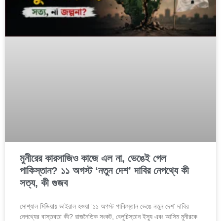
মুনীরের কারসাজিও কাজে এল না, ভেঙেই গেল
পাকিস্তান? ১১ অগস্ট ‘নতুন দেশ’ দাবির নেপথ্যে কী
সত্য, কী গুজব
সোশ্যাল মিডিয়ায় ভাইরাল হওয়া ‘১১ অগস্ট পাকিস্তান ভেঙে নতুন দেশ’ দাবির
নেপথ্যের বাস্তবতা কী? রাজনৈতিক সংকট, বেলুচিস্তান ইস্যু এবং আসিম মুনীরকে