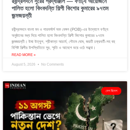
রবীন্দ্রসদনে সুরের শ্রদ্ধাঞ্জলি — বর্ণাঢ্য আয়োজনে
পালিত হলো কিংবদন্তি শিল্পী কিশোর কুমারের ৯৭তম
জন্মজয়ন্তী
রবীন্দ্রসদনে বাংলা মন ও পারফর্মার্স অফ বেঙ্গল (POB)-এর উদ্যোগে বর্ণাঢ্য
অনুষ্ঠানের মধ্য দিয়ে পালিত হলো কিংবদন্তি শিল্পী কিশোর কুমারের ৯৭তম
জন্মজয়ন্তী। উষা উত্থুপ, শ্রীকান্ত আচার্য, গৌতম ঘোষ, জয়তী চক্রবর্তী-সহ বহু
বিশিষ্ট শিল্পীর উপস্থিতিতে সুর, স্মৃতি ও আবেগে ভরে ওঠে সন্ধ্যা।
READ MORE »
August 5, 2026
No Comments
দেশ বিদেশ