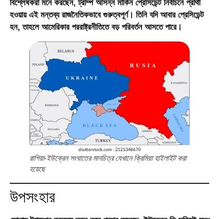
বিশ্লেষকরা মনে করছেন, ট্রাম্প আসন্ন মার্কিন প্রেসিডেন্ট নির্বাচনে প্রার্থী
হওয়ায় এই মন্তব্য রাজনৈতিকভাবে গুরুত্বপূর্ণ। তিনি যদি আবার প্রেসিডেন্ট
হন, তাহলে আমেরিকার পররাষ্ট্রনীতিতে বড় পরিবর্তন আসতে পারে।
রাশিয়া-ইউক্রেন সংঘাতের মানচিত্র যেখানে ক্রিমিয়া হাইলাইট করা
হয়েছে
উপসংহার