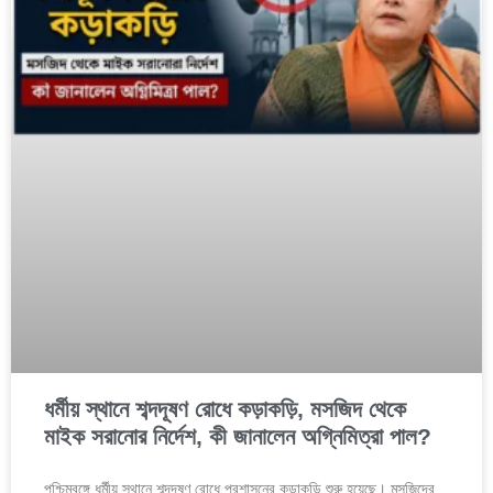
ধর্মীয় স্থানে শব্দদূষণ রোধে কড়াকড়ি, মসজিদ থেকে
মাইক সরানোর নির্দেশ, কী জানালেন অগ্নিমিত্রা পাল?
পশ্চিমবঙ্গে ধর্মীয় স্থানে শব্দদূষণ রোধে প্রশাসনের কড়াকড়ি শুরু হয়েছে। মসজিদের