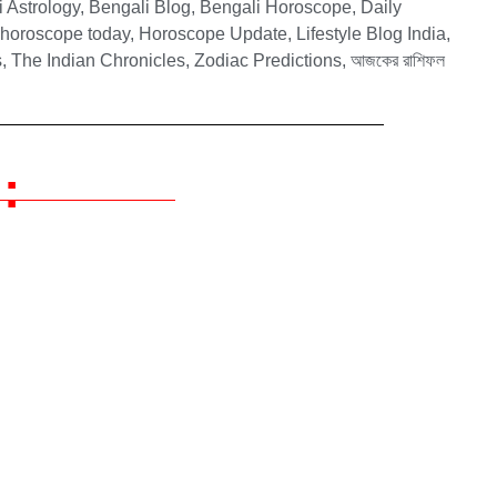
 Astrology
,
Bengali Blog
,
Bengali Horoscope
,
Daily
,
horoscope today
,
Horoscope Update
,
Lifestyle Blog India
,
s
,
The Indian Chronicles
,
Zodiac Predictions
,
আজকের রাশিফল
: