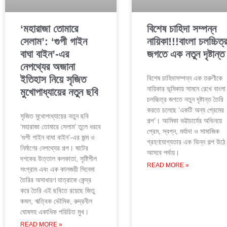
‘মহারাজা তোমারে
বিশেষ চাহিদা সম্পন্ন
সেলাম’: ‘গুপী গাইন
নায়িকা!!!বাংলা চলচ্চিত্
বাঘা বাইন’-এর
জগতে এক নতুন দৃষ্টান্ত
নেপথ্যের অজানা
ইতিহাস নিয়ে সৃজিত
বিশেষ চাহিদাসম্পন্ন এক তরুণীকে
নায়িকার ভূমিকায় সামনে রেখে বাংলা
মুখোপাধ্যায়ের নতুন ছবি
চলচ্চিত্র জগতে নতুন দৃষ্টান্ত তৈরি
করতে চলেছে ‘একটি অন্য প্রেমের
সৃজিত মুখোপাধ্যায়ের নতুন ছবি
গল্প’। আমিকা ভট্টাচার্যের অভিনয়ে
‘মহারাজা তোমারে সেলাম’ তুলে ধরবে
প্রেম, স্বপ্ন, মর্যাদা ও সামাজিক
‘গুপী গাইন বাঘা বাইন’-এর জন্ম ও
গ্রহণযোগ্যতার এক ভিন্ন গল্প উঠে
নির্মাণের নেপথ্যের গল্প। ষাটের
আসবে পর্দায়।
দশকের উত্তাল কলকাতা, সৃষ্টিশীল
READ MORE »
সংগ্রাম এবং এক কালজয়ী সিনেমা
তৈরির অসাধারণ যাত্রাকে কেন্দ্র
করে তৈরি এই ছবিতে রয়েছে জিতু
কমল, ঋত্বিক ভৌমিক, রুদ্রনীল
ঘোষসহ একাধিক পরিচিত মুখ।
READ MORE »