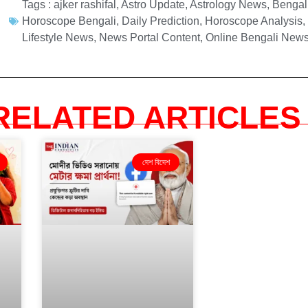
Tags :
ajker rashifal
,
Astro Update
,
Astrology News
,
Bengali
Horoscope Bengali
,
Daily Prediction
,
Horoscope Analysis
Lifestyle News
,
News Portal Content
,
Online Bengali New
RELATED ARTICLES 
দেশ বিদেশ