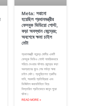
Meta: সরানো
র
হয়েছিল প্রধানমন্ত্রীর
ফেসবুক ভিডিয়ো পোস্ট,
কড়া অবস্থান কেন্দ্রের;
অবশেষে ক্ষমা চাইল
মেটা
প্রধানমন্ত্রী নরেন্দ্র মোদীর একটি
ফেসবুক ভিডিও পোস্ট সাময়িকভাবে
সরিয়ে দেওয়ার ঘটনায় কেন্দ্রের কড়া
অবস্থানের মুখে শেষ পর্যন্ত ক্ষমা
চাইল মেটা। প্রযুক্তিগত ত্রুটির
দাবি, সরকারি প্রতিক্রিয়া এবং
ডিজিটাল জবাবদিহিতা নিয়ে
বিস্তারিত প্রতিবেদনে জানুন পুরো
ঘটনা।
READ MORE »