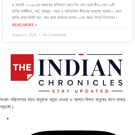
৪ আগস্ট ২০২৬-এর আজকের রাশিফলে জেনে নিন মেষ থেকে মীন—সব ১২টি
রাশির কর্মজীবন, অর্থ, স্বাস্থ্য, প্রেম ও পারিবারিক জীবনের সম্ভাব্য প্রভাব। কোন
রাশির জন্য দিনটি শুভ, আর কারা থাকবেন সতর্ক—এক নজরে সম্পূর্ণ বিশ্লেষণ।
READ MORE »
August 4, 2026
No Comments
সংবাদ পরিবেশনার সাথে মানুষকে আনন্দ দেওয়া ও আপদে বিপদে মানুষের পাশে থাকার
প্রচেষ্টা।