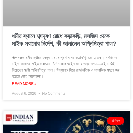
ধর্মীয় স্থানে শব্দদূষণ রোধে কড়াকড়ি, মসজিদ থেকে
মাইক সরানোর নির্দেশ, কী জানালেন অগ্নিমিত্রা পাল?
পশ্চিমবঙ্গে ধর্মীয় স্থানে শব্দদূষণ রোধে প্রশাসনের কড়াকড়ি শুরু হয়েছে। মসজিদের
বাইরে লাগানো মাইক সরানোর নির্দেশ এবং আইন সবার জন্য সমান—এই বার্তাই
দিয়েছেন মন্ত্রী অগ্নিমিত্রা পাল। সিদ্ধান্ত ঘিরে রাজনৈতিক ও সামাজিক মহলে শুরু
হয়েছে জোর আলোচনা।
READ MORE »
August 6, 2026
No Comments
রাশিফল