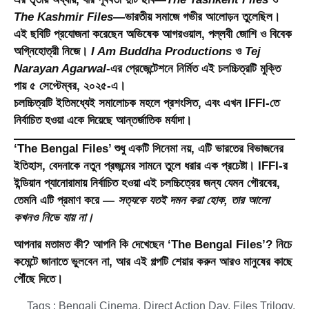
The Kashmir Files
—ভারতীয় সমাজে গভীর আলোড়ন তুলেছিল।
এই ছবিটি প্রযোজনা করেছেন অভিষেক আগরওয়াল, পল্লবী জোশি ও বিবেক
অগ্নিহোত্রী নিজে।
I Am Buddha Productions
ও
Tej
Narayan Agarwal
-এর প্রেজেন্টেশনে নির্মিত এই চলচ্চিত্রটি মুক্তি
পায়
৫ সেপ্টেম্বর, ২০২৫
-এ।
চলচ্চিত্রটি ইতিমধ্যেই সমালোচক মহলে প্রশংসিত, এবং এখন IFFI-তে
নির্বাচিত হওয়া একে দিয়েছে আন্তর্জাতিক মর্যাদা।
‘The Bengal Files’ শুধু একটি সিনেমা নয়, এটি ভারতের বিভাজনের
ইতিহাস, বেদনাকে নতুন প্রজন্মের সামনে তুলে ধরার এক প্রচেষ্টা। IFFI-র
ইন্ডিয়ান প্যানোরামায় নির্বাচিত হওয়া এই চলচ্চিত্রের জন্য যেমন গৌরবের,
তেমনি এটি প্রমাণ করে —
সত্যকে যতই দমন করা হোক, তার আলো
কখনও নিভে যায় না।
আপনার মতামত কী? আপনি কি দেখেছেন ‘The Bengal Files’? নিচে
কমেন্টে জানাতে ভুলবেন না, আর এই গল্পটি শেয়ার করুন আরও মানুষের কাছে
পৌঁছে দিতে।
Tags :
Bengali Cinema
,
Direct Action Day
,
Files Trilogy
,