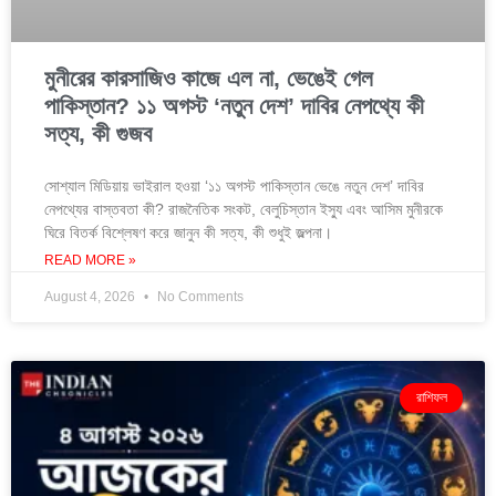
মুনীরের কারসাজিও কাজে এল না, ভেঙেই গেল
পাকিস্তান? ১১ অগস্ট ‘নতুন দেশ’ দাবির নেপথ্যে কী
সত্য, কী গুজব
সোশ্যাল মিডিয়ায় ভাইরাল হওয়া ‘১১ অগস্ট পাকিস্তান ভেঙে নতুন দেশ’ দাবির
নেপথ্যের বাস্তবতা কী? রাজনৈতিক সংকট, বেলুচিস্তান ইস্যু এবং আসিম মুনীরকে
ঘিরে বিতর্ক বিশ্লেষণ করে জানুন কী সত্য, কী শুধুই জল্পনা।
READ MORE »
August 4, 2026
No Comments
রাশিফল