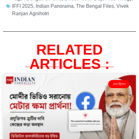
IFFI 2025
,
Indian Panorama
,
The Bengal Files
,
Vivek
Ranjan Agnihotri
RELATED
ARTICLES :
দেশ বিদেশ