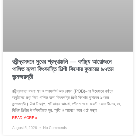
রবীন্দ্রসদনে সুরের শ্রদ্ধাঞ্জলি — বর্ণাঢ্য আয়োজনে
পালিত হলো কিংবদন্তি শিল্পী কিশোর কুমারের ৯৭তম
জন্মজয়ন্তী
রবীন্দ্রসদনে বাংলা মন ও পারফর্মার্স অফ বেঙ্গল (POB)-এর উদ্যোগে বর্ণাঢ্য
অনুষ্ঠানের মধ্য দিয়ে পালিত হলো কিংবদন্তি শিল্পী কিশোর কুমারের ৯৭তম
জন্মজয়ন্তী। উষা উত্থুপ, শ্রীকান্ত আচার্য, গৌতম ঘোষ, জয়তী চক্রবর্তী-সহ বহু
বিশিষ্ট শিল্পীর উপস্থিতিতে সুর, স্মৃতি ও আবেগে ভরে ওঠে সন্ধ্যা।
READ MORE »
August 5, 2026
No Comments