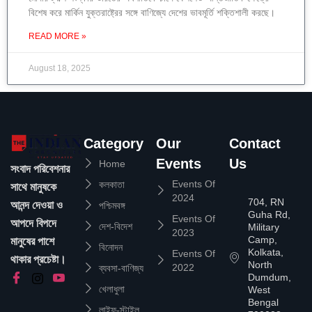
বিশেষ করে মার্কিন যুক্তরাষ্ট্রের সঙ্গে বাণিজ্যে দেশের ভাবমূর্তি শক্তিশালী করছে।
READ MORE »
August 18, 2025
Category
Our
Contact
Events
Us
Home
সংবাদ পরিবেশনার
Events Of
কলকাতা
সাথে মানুষকে
2024
704, RN
আনন্দ দেওয়া ও
পশ্চিমবঙ্গ
Guha Rd,
Events Of
আপদে বিপদে
দেশ-বিদেশ
Military
2023
Camp,
মানুষের পাশে
বিনোদন
Kolkata,
Events Of
থাকার প্রচেষ্টা।
North
2022
ব্যবসা-বাণিজ্য
Dumdum,
খেলাধুলা
West
Bengal
লাইফ-স্টাইল