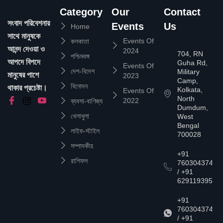
Category
Our
Contact
সংবাদ পরিবেশনার
Events
Us
Home
সাথে মানুষকে
Events Of
কলকাতা
আনন্দ দেওয়া ও
2024
704, RN
পশ্চিমবঙ্গ
আপদে বিপদে
Guha Rd,
Events Of
দেশ-বিদেশ
Military
মানুষের পাশে
2023
Camp,
বিনোদন
থাকার প্রচেষ্টা।
Kolkata,
Events Of
North
2022
ব্যবসা-বাণিজ্য
Dumdum,
খেলাধুলা
West
Bengal
লাইফ-স্টাইল
700028
সম্পাদকীয়
+91
রাশিফল
7603043747
/ +91
6291193957
+91
7603043747
/ +91