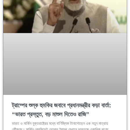
ট্রাম্পের শুল্ক হুমকির জবাবে প্রধানমন্ত্রীর কড়া বার্তা:
“ভারত প্রস্তুত, বড় মাশুল দিতেও রাজি”
ভারত ও মার্কিন যুক্তরাষ্ট্রের মধ্যে বাণিজ্যিক টানাপোড়েন এক নতুন মাত্রায়
পৌঁছেছে। মার্কিন প্রেসিডেন্ট ডোনাল্ড ট্রাম্প যেখানে ভারতকে একাধিক পণ্যে