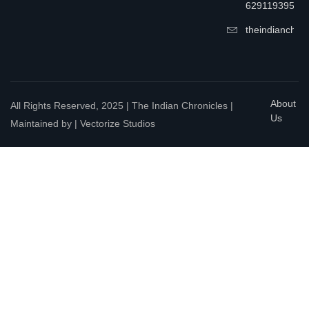
6291193957
theindianchrn
About
All Rights Reserved, 2025 | The Indian Chronicles |
Us
Maintained by | Vectorize Studios