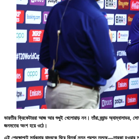
ভারতীয় ক্রিকেটাররা আজ আর শুধুই খেলোয়াড় নন। তাঁরা ব্র্যান্ড অ্যাম্বাসাডর, সো
জনমতের অংশ হয়ে ওঠে।
এই প্রেক্ষাপটে সুর্যকুমার যাদবকে ঘিরে বিতর্ক নতুন প্রশ্ন তুলছে—তারকা হওয়ার স