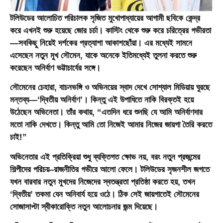
টলিউডের আলোচিত পরিচালক সৃজিত মুখোপাধ্যায়ের আগামী ছবিকে কেন্দ্র
করে এখনই শুরু হয়েছে জোর চর্চা। কাস্টিং থেকে শুরু করে চরিত্রের গভীরতা
—সবকিছু নিয়েই দর্শকের প্রত্যাশা আকাশছোঁয়া। এর মধ্যেই সামনে
এসেছেন নতুন মুখ সৌমেন, যাকে অনেকে ইতিমধ্যেই তুলনা করতে শুরু
করেছেন অনির্বাণ ভট্টাচার্যের সঙ্গে।
সৌমেনের চেহারা, বাচনভঙ্গি ও অভিনয়ের স্বাদ দেখে সোশ্যাল মিডিয়ায় ঘুরছে
মন্তব্য—‘দ্বিতীয় অনির্বাণ’। কিন্তু এই উপাধিতে নাকি বিরক্তই হয়ে
উঠেছেন অভিনেতা। তাঁর কথায়, “এতদিন ধরে শুনছি যে আমি অনির্বাণদার
মতো নাকি দেখতে। কিন্তু আমি তো নিজেই আমার নিজের জায়গা তৈরি করতে
চাই!”
অভিনেতার এই প্রতিক্রিয়া শুধু ব্যক্তিগত ক্ষোভ নয়, বরং নতুন প্রজন্মের
শিল্পীদের পরিচয়–রাজনীতির গভীরে আলো ফেলে। টলিউডের সৃজনশীল জগতে
যখন বারবার নতুন মুখদের নিজেদের স্বতন্ত্রতা প্রতিষ্ঠা করতে হয়, তখন
‘দ্বিতীয়’ তকমা যেন অনিবার্য হয়ে ওঠে। ঠিক সেই জায়গাতেই সৌমেনের
সোজাসাপ্টা স্বীকারোক্তি নতুন আলোচনার জন্ম দিয়েছে।