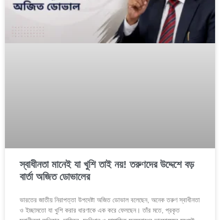
স্বাধীনতা মানেই যা খুশি তাই নয়! তরুণদের উদ্দেশে বড়
বার্তা অজিত ডোভালের
ভারতের জাতীয় নিরাপত্তা উপদেষ্টা অজিত ডোভাল বলেছেন, অনেক তরুণ স্বাধীনতা
ও ইচ্ছামতো যা খুশি করার ধারণাকে এক করে ফেলছেন। তাঁর মতে, প্রকৃত