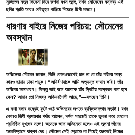
সৃজিতের নতুন সিনেমা নিয়ে জল্পনা যখন তুঙ্গে, তখন সৌমেনের মন্তব্য এই
ছবির প্রতি আরও কৌতূহল বাড়িয়ে দিয়েছে শিল্পী মহলে।
ধারণার বাইরে নিজের পরিচয়: সৌমেনের
অবস্থান
অভিনেতা সৌমেন জানান, তিনি কোনওভাবেই চান না যে তাঁর পরিচয় অন্য
কারও ছায়ায় ঢাকা পড়ুক। “অনির্বাণদাকে আমি অত্যন্ত সম্মান করি। তাঁর
অভিনয় অসাধারণ। কিন্তু তাই বলে আমাকে তাঁর দ্বিতীয় সংস্করণ বলা হবে
কেন? আমার তো নিজস্ব অভিনয়শৈলী আছে,”—বলছেন তিনি।
এ কথা বলার মধ্যেই ফুটে ওঠে অভিনয়ের জগতে ব্যক্তিসত্তার লড়াই। যখন
কোনও শিল্পী প্রথমবার পর্দায় আসেন, দর্শক সহজেই তাকে তুলনা করে ফেলেন
প্রতিষ্ঠিত মুখদের সঙ্গে। অনেকে জাত অভিনেতা হলেও এই তুলনা তাঁদের
আত্মবিশ্বাসে ধাক্কা দেয়। সৌমেন সেই স্রোতে না গিয়েই শুরুতেই নিজের