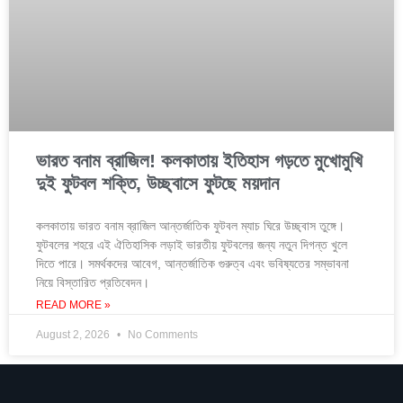
ভারত বনাম ব্রাজিল! কলকাতায় ইতিহাস গড়তে মুখোমুখি
দুই ফুটবল শক্তি, উচ্ছ্বাসে ফুটছে ময়দান
কলকাতায় ভারত বনাম ব্রাজিল আন্তর্জাতিক ফুটবল ম্যাচ ঘিরে উচ্ছ্বাস তুঙ্গে।
ফুটবলের শহরে এই ঐতিহাসিক লড়াই ভারতীয় ফুটবলের জন্য নতুন দিগন্ত খুলে
দিতে পারে। সমর্থকদের আবেগ, আন্তর্জাতিক গুরুত্ব এবং ভবিষ্যতের সম্ভাবনা
নিয়ে বিস্তারিত প্রতিবেদন।
READ MORE »
August 2, 2026
No Comments