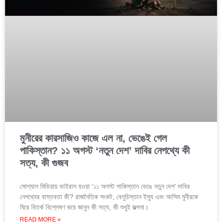
মুনীরের কারসাজিও কাজে এল না, ভেঙেই গেল
পাকিস্তান? ১১ অগস্ট ‘নতুন দেশ’ দাবির নেপথ্যে কী
সত্য, কী গুজব
সোশ্যাল মিডিয়ায় ভাইরাল হওয়া ‘১১ অগস্ট পাকিস্তান ভেঙে নতুন দেশ’ দাবির
নেপথ্যের বাস্তবতা কী? রাজনৈতিক সংকট, বেলুচিস্তান ইস্যু এবং আসিম মুনীরকে
ঘিরে বিতর্ক বিশ্লেষণ করে জানুন কী সত্য, কী শুধুই জল্পনা।
READ MORE »