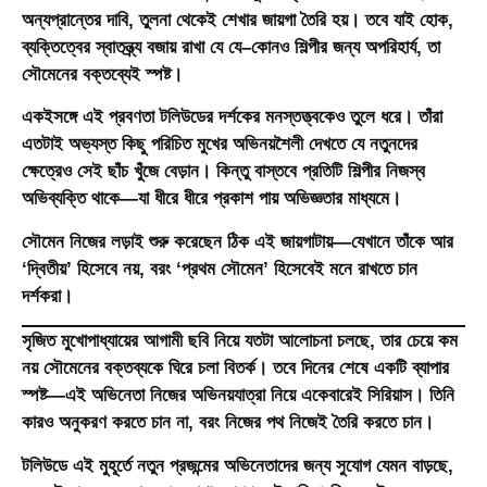
অন্যপ্রান্তের দাবি, তুলনা থেকেই শেখার জায়গা তৈরি হয়। তবে যাই হোক,
ব্যক্তিত্বের স্বাতন্ত্র্য বজায় রাখা যে যে–কোনও শিল্পীর জন্য অপরিহার্য, তা
সৌমেনের বক্তব্যেই স্পষ্ট।
একইসঙ্গে এই প্রবণতা টলিউডের দর্শকের মনস্তত্ত্বকেও তুলে ধরে। তাঁরা
এতটাই অভ্যস্ত কিছু পরিচিত মুখের অভিনয়শৈলী দেখতে যে নতুনদের
ক্ষেত্রেও সেই ছাঁচ খুঁজে বেড়ান। কিন্তু বাস্তবে প্রতিটি শিল্পীর নিজস্ব
অভিব্যক্তি থাকে—যা ধীরে ধীরে প্রকাশ পায় অভিজ্ঞতার মাধ্যমে।
সৌমেন নিজের লড়াই শুরু করেছেন ঠিক এই জায়গাটায়—যেখানে তাঁকে আর
‘দ্বিতীয়’ হিসেবে নয়, বরং ‘প্রথম সৌমেন’ হিসেবেই মনে রাখতে চান
দর্শকরা।
সৃজিত মুখোপাধ্যায়ের আগামী ছবি নিয়ে যতটা আলোচনা চলছে, তার চেয়ে কম
নয় সৌমেনের বক্তব্যকে ঘিরে চলা বিতর্ক। তবে দিনের শেষে একটি ব্যাপার
স্পষ্ট—এই অভিনেতা নিজের অভিনয়যাত্রা নিয়ে একেবারেই সিরিয়াস। তিনি
কারও অনুকরণ করতে চান না, বরং নিজের পথ নিজেই তৈরি করতে চান।
টলিউডে এই মুহূর্তে নতুন প্রজন্মের অভিনেতাদের জন্য সুযোগ যেমন বাড়ছে,