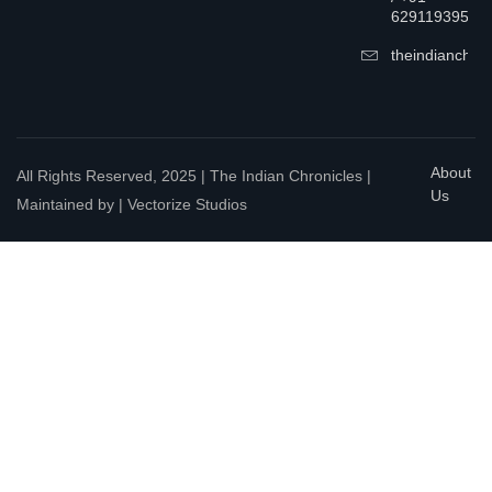
6291193957
theindianchrn
About
All Rights Reserved, 2025 | The Indian Chronicles |
Us
Maintained by | Vectorize Studios