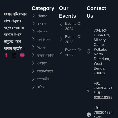
Category
Our
Contact
সংবাদ পরিবেশনার
Events
Us
Home
সাথে মানুষকে
Events Of
কলকাতা
আনন্দ দেওয়া ও
2024
704, RN
পশ্চিমবঙ্গ
আপদে বিপদে
Guha Rd,
Events Of
দেশ-বিদেশ
Military
মানুষের পাশে
2023
Camp,
বিনোদন
থাকার প্রচেষ্টা।
Kolkata,
Events Of
North
2022
ব্যবসা-বাণিজ্য
Dumdum,
খেলাধুলা
West
Bengal
লাইফ-স্টাইল
700028
সম্পাদকীয়
+91
রাশিফল
7603043747
/ +91
6291193957
+91
7603043747
/ +91