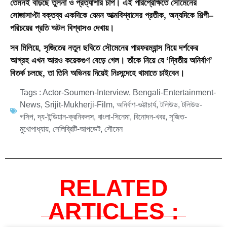
তেমনই বাড়ছে তুলনা ও প্রত্যাশার চাপ। এই পরিপ্রেক্ষিতে সৌমেনের
সোজাসাপ্টা বক্তব্য একদিকে যেমন আত্মবিশ্বাসের প্রতীক, অন্যদিকে শিল্পী–
পরিচয়ের প্রতি অটল বিশ্বাসও দেখায়।
সব মিলিয়ে, সৃজিতের নতুন ছবিতে সৌমেনের পারফরম্যান্স নিয়ে দর্শকের
আগ্রহ এখন আরও কয়েকগুণ বেড়ে গেল। তাঁকে নিয়ে যে ‘দ্বিতীয় অনির্বাণ’
বিতর্ক চলছে, তা তিনি অভিনয় দিয়েই নিঃসন্দেহে থামাতে চাইবেন।
Tags :
Actor-Soumen-Interview
,
Bengali-Entertainment-
News
,
Srijit-Mukherji-Film
,
অনির্বাণ-ভট্টাচার্য
,
টলিউড
,
টলিউড-
গসিপ
,
দ্য-ইন্ডিয়ান-ক্রনিকলস
,
বাংলা-সিনেমা
,
বিনোদন-খবর
,
সৃজিত-
মুখোপাধ্যায়
,
সেলিব্রিটি-আপডেট
,
সৌমেন
RELATED
ARTICLES :