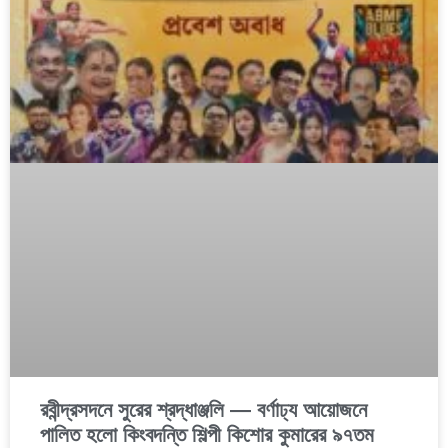
রবীন্দ্রসদনে সুরের শ্রদ্ধাঞ্জলি — বর্ণাঢ্য আয়োজনে
পালিত হলো কিংবদন্তি শিল্পী কিশোর কুমারের ৯৭তম