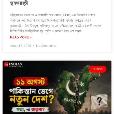
জন্মজয়ন্তী
রবীন্দ্রসদনে বাংলা মন ও পারফর্মার্স অফ বেঙ্গল (POB)-এর উদ্যোগে বর্ণাঢ্য
অনুষ্ঠানের মধ্য দিয়ে পালিত হলো কিংবদন্তি শিল্পী কিশোর কুমারের ৯৭তম
জন্মজয়ন্তী। উষা উত্থুপ, শ্রীকান্ত আচার্য, গৌতম ঘোষ, জয়তী চক্রবর্তী-সহ বহু
বিশিষ্ট শিল্পীর উপস্থিতিতে সুর, স্মৃতি ও আবেগে ভরে ওঠে সন্ধ্যা।
READ MORE »
August 5, 2026
No Comments
দেশ বিদেশ