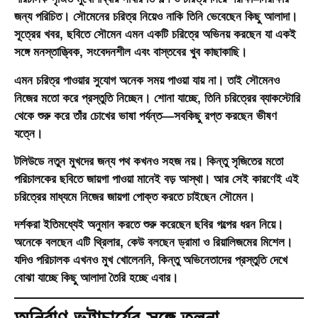
জন্য পরিচিত। সৌমেনের চরিত্র নিয়েও নাকি তিনি ভেবেছেন কিছু আলাদা।
সূত্রের খবর, ছবিতে সৌমেন এমন একটি চরিত্রে অভিনয় করছেন যা একই
সঙ্গে মনস্তাত্ত্বিক, সংবেদনশীল এবং বাস্তবের খুব কাছাকাছি।
এমন চরিত্র পাওয়ার সুযোগ অনেক সময় পাওয়া যায় না। তাই সৌমেনও
নিজের মতো করে প্রস্তুতি নিচ্ছেন। শোনা যাচ্ছে, তিনি চরিত্রের ব্যাকস্টোরি
থেকে শুরু করে তাঁর চোখের ভাষা পর্যন্ত—সবকিছু রপ্ত করছেন ভীষণ
যত্নে।
টলিউডে নতুন মুখদের জন্য পথ কখনও সহজ নয়। কিন্তু সৃজিতের মতো
পরিচালকের ছবিতে জায়গা পাওয়া মানেই বড় আস্থা। আর সেই কারণেই এই
চরিত্রের মাধ্যমে নিজের জায়গা পোক্ত করতে চাইছেন সৌমেন।
দর্শকরা ইতিমধ্যেই অনুমান করতে শুরু করেছেন ছবির গল্পের ধরন নিয়ে।
অনেকে বলছেন এটি থ্রিলার, কেউ বলছেন ড্রামা ও রিয়ালিজমের মিশেল।
যদিও পরিচালক এখনও মুখ খোলেননি, কিন্তু অভিনেতাদের প্রস্তুতি দেখে
বোঝা যাচ্ছে কিছু আলাদা তৈরি হচ্ছে এবার।
অনির্বাণ ভট্টাচার্যের সঙ্গে তুলনা—