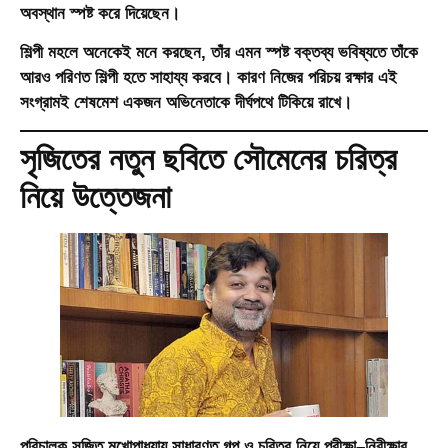
অবস্থান স্পষ্ট করে দিয়েছেন।
শিল্পী মহলে অনেকেই মনে করছেন, তাঁর এমন স্পষ্ট বক্তব্য ভবিষ্যতে তাঁকে
আরও পরিণত শিল্পী হতে সাহায্য করবে। কারণ নিজের পরিচয় রক্ষার এই
সংগ্রামই শেষমেশ একজন অভিনেতাকে দীর্ঘপথে টিকিয়ে রাখে।
সৃজিতের নতুন ছবিতে সৌমেনের চরিত্র
নিয়ে উত্তেজনা
পরিচালক সৃজিত মুখোপাধ্যায় সাধারণত গল্প ও চরিত্র নিয়ে পরীক্ষা–নিরীক্ষার