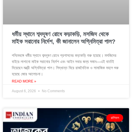
ধর্মীয় স্থানে শব্দদূষণ রোধে কড়াকড়ি, মসজিদ থেকে
মাইক সরানোর নির্দেশ, কী জানালেন অগ্নিমিত্রা পাল?
পশ্চিমবঙ্গে ধর্মীয় স্থানে শব্দদূষণ রোধে প্রশাসনের কড়াকড়ি শুরু হয়েছে। মসজিদের
বাইরে লাগানো মাইক সরানোর নির্দেশ এবং আইন সবার জন্য সমান—এই বার্তাই
দিয়েছেন মন্ত্রী অগ্নিমিত্রা পাল। সিদ্ধান্ত ঘিরে রাজনৈতিক ও সামাজিক মহলে শুরু
হয়েছে জোর আলোচনা।
READ MORE »
August 6, 2026
No Comments
রাশিফল