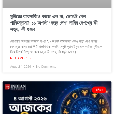
মুনীরের কারসাজিও কাজে এল না, ভেঙেই গেল
পাকিস্তান? ১১ অগস্ট ‘নতুন দেশ’ দাবির নেপথ্যে কী
সত্য, কী গুজব
সোশ্যাল মিডিয়ায় ভাইরাল হওয়া ‘১১ অগস্ট পাকিস্তান ভেঙে নতুন দেশ’ দাবির
নেপথ্যের বাস্তবতা কী? রাজনৈতিক সংকট, বেলুচিস্তান ইস্যু এবং আসিম মুনীরকে
ঘিরে বিতর্ক বিশ্লেষণ করে জানুন কী সত্য, কী শুধুই জল্পনা।
READ MORE »
August 4, 2026
No Comments
রাশিফল