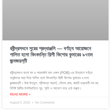
রবীন্দ্রসদনে সুরের শ্রদ্ধাঞ্জলি — বর্ণাঢ্য আয়োজনে
পালিত হলো কিংবদন্তি শিল্পী কিশোর কুমারের ৯৭তম
জন্মজয়ন্তী
রবীন্দ্রসদনে বাংলা মন ও পারফর্মার্স অফ বেঙ্গল (POB)-এর উদ্যোগে বর্ণাঢ্য
অনুষ্ঠানের মধ্য দিয়ে পালিত হলো কিংবদন্তি শিল্পী কিশোর কুমারের ৯৭তম
জন্মজয়ন্তী। উষা উত্থুপ, শ্রীকান্ত আচার্য, গৌতম ঘোষ, জয়তী চক্রবর্তী-সহ বহু
বিশিষ্ট শিল্পীর উপস্থিতিতে সুর, স্মৃতি ও আবেগে ভরে ওঠে সন্ধ্যা।
READ MORE »
August 5, 2026
No Comments