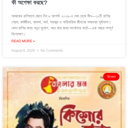
কী অপেক্ষা করছে?
আজকের রাশিফলে জেনে নিন ৬ আগস্ট ২০২৬-এ মেষ থেকে মীন—১২টি রাশির
প্রেম, কর্মজীবন, ব্যবসা, অর্থ, স্বাস্থ্য ও পারিবারিক জীবনের সম্ভাব্য পূর্বাভাস।
কোন রাশির জন্য নতুন সুযোগ, আর কার জন্য সতর্কতার বার্তা—এক নজরে সম্পূর্ণ
বিশ্লেষণ।
READ MORE »
August 6, 2026
No Comments
বিনোদন