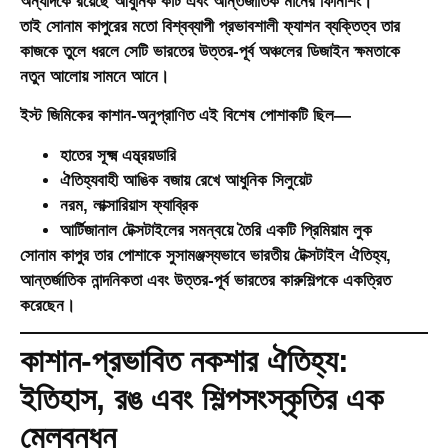
অন্যদিকে রয়েছে আধুনিক কাট এবং আন্তর্জাতিক মানের ফিনিশিং।
তাই সোনাম কাপুরের মতো বিশ্বব্যাপী প্রভাবশালী ফ্যাশন ব্যক্তিত্ব তার
কাজকে তুলে ধরলে সেটি ভারতের উত্তর-পূর্ব অঞ্চলের ডিজাইন ক্ষমতাকে
নতুন আলোয় সামনে আনে।
ইস্ট জিমিকের কাশান-অনুপ্রাণিত এই বিশেষ পোশাকটি ছিল—
হাতের সূক্ষ্ম এম্ব্রয়ডারি
ঐতিহ্যবাহী আঙিক বজায় রেখে আধুনিক সিলুয়েট
নরম, লাক্সারিয়াস ফ্যাব্রিক
আর্টিজানাল টেক্সটাইলের সমন্বয়ে তৈরি একটি প্রিমিয়াম লুক
সোনাম কাপুর তার পোশাকে সুসামঞ্জস্যভাবে ভারতীয় টেক্সটাইল ঐতিহ্য,
আন্তর্জাতিক নান্দনিকতা এবং উত্তর-পূর্ব ভারতের কারুশিল্পকে একত্রিত
করেছেন।
কাশান-প্রভাবিত নকশার ঐতিহ্য:
ইতিহাস, রঙ এবং শিল্পসংস্কৃতির এক
মেলবন্ধন