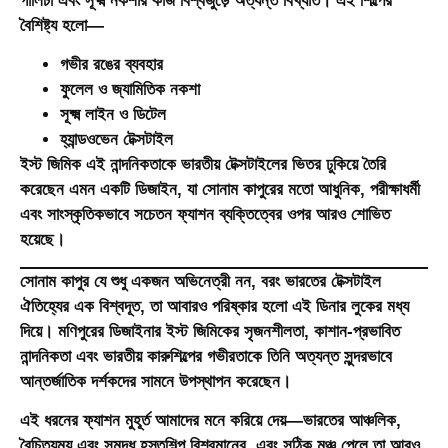
গালিচা এবং সূক্ষ্ম নকশার কাজ বিশ্বজুড়ে অত্যন্ত বিখ্যাত। এই শিল্পের
বৈশিষ্ট্য হলো—
গভীর রঙের ব্যবহার
ফুলেল ও জ্যামিতিক নকশা
সূক্ষ্ম লাইন ও ডিটেল
হ্যান্ডওভেন টেক্সটাইল
ইস্ট জিমিক এই নান্দনিকতাকে ভারতীয় টেক্সটাইলের ভিতর ঢুকিয়ে তৈরি
করেছেন এমন একটি ডিজাইন, যা সোনাম কাপুরের মতো আধুনিক, পরীক্ষাধর্মী
এবং সাংস্কৃতিকভাবে সচেতন ফ্যাশন ব্যক্তিত্বের ওপর আরও শোভিত
হয়েছে।
সোনাম কাপুর যে শুধু একজন অভিনেত্রী নন, বরং ভারতের টেক্সটাইল
ঐতিহ্যের এক বিশ্বদূত, তা আবারও পরিষ্কার হলো এই ডিনার লুকের মধ্য
দিয়ে। মণিপুরের ডিজাইনার ইস্ট জিমিকের সৃজনশীলতা, কাশান-প্রভাবিত
নান্দনিকতা এবং ভারতীয় কারুশিল্পের গভীরতাকে তিনি অত্যন্ত সুন্দরভাবে
আন্তর্জাতিক দর্শকদের সামনে উপস্থাপন করেছেন।
এই ধরনের ফ্যাশন মুহূর্ত আমাদের মনে করিয়ে দেয়—ভারতের আঞ্চলিক,
বৈচিত্র্যময় এবং সমৃদ্ধ হস্তশিল্প বিশ্বমানের, এবং সঠিক মঞ্চ পেলে তা আরও