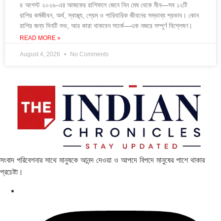
৪ আগস্ট ২০২৬-এর আজকের রাশিফলে জেনে নিন মেষ থেকে মীন—সব ১২টি
রাশির কর্মজীবন, অর্থ, স্বাস্থ্য, প্রেম ও পারিবারিক জীবনের সম্ভাব্য প্রভাব। কোন
রাশির জন্য দিনটি শুভ, আর কারা থাকবেন সতর্ক—এক নজরে সম্পূর্ণ বিশ্লেষণ।
READ MORE »
August 4, 2026
No Comments
সংবাদ পরিবেশনার সাথে মানুষকে আনন্দ দেওয়া ও আপদে বিপদে মানুষের পাশে থাকার
প্রচেষ্টা।