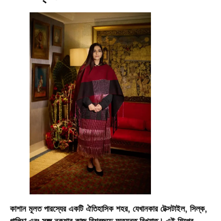
কাশান মূলত পারস্যের একটি ঐতিহাসিক শহর, যেখানকার টেক্সটাইল, সিল্ক,