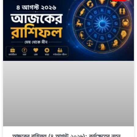
আজকের রাশিফল (৪ আগস্ট ২০২৬): কর্মক্ষেত্রে নতুন