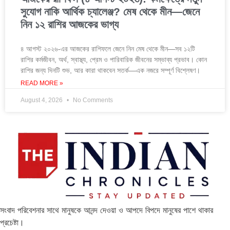
সুযোগ নাকি আর্থিক চ্যালেঞ্জ? মেষ থেকে মীন—জেনে
নিন ১২ রাশির আজকের ভাগ্য
৪ আগস্ট ২০২৬-এর আজকের রাশিফলে জেনে নিন মেষ থেকে মীন—সব ১২টি
রাশির কর্মজীবন, অর্থ, স্বাস্থ্য, প্রেম ও পারিবারিক জীবনের সম্ভাব্য প্রভাব। কোন
রাশির জন্য দিনটি শুভ, আর কারা থাকবেন সতর্ক—এক নজরে সম্পূর্ণ বিশ্লেষণ।
READ MORE »
August 4, 2026
No Comments
সংবাদ পরিবেশনার সাথে মানুষকে আনন্দ দেওয়া ও আপদে বিপদে মানুষের পাশে থাকার
প্রচেষ্টা।