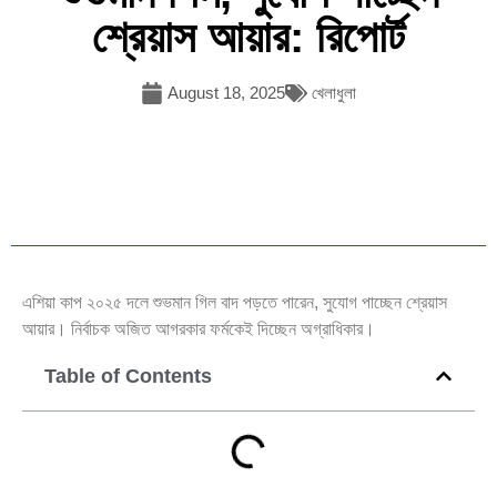
শ্রেয়াস আয়ার: রিপোর্ট
August 18, 2025
খেলাধুলা
এশিয়া কাপ ২০২৫ দলে শুভমান গিল বাদ পড়তে পারেন, সুযোগ পাচ্ছেন শ্রেয়াস
আয়ার। নির্বাচক অজিত আগরকার ফর্মকেই দিচ্ছেন অগ্রাধিকার।
Table of Contents