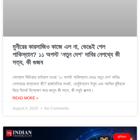
মুনীরের কারসাজিও কাজে এল না, ভেঙেই গেল
পাকিস্তান? ১১ অগস্ট ‘নতুন দেশ’ দাবির নেপথ্যে কী
সত্য, কী গুজব
সোশ্যাল মিডিয়ায় ভাইরাল হওয়া ‘১১ অগস্ট পাকিস্তান ভেঙে নতুন দেশ’ দাবির
নেপথ্যের বাস্তবতা কী? রাজনৈতিক সংকট, বেলুচিস্তান ইস্যু এবং আসিম মুনীরকে
ঘিরে বিতর্ক বিশ্লেষণ করে জানুন কী সত্য, কী শুধুই জল্পনা।
READ MORE »
August 4, 2026
No Comments
রাশিফল