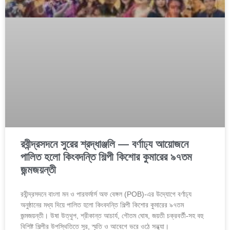
রবীন্দ্রসদনে সুরের শ্রদ্ধাঞ্জলি — বর্ণাঢ্য আয়োজনে
পালিত হলো কিংবদন্তি শিল্পী কিশোর কুমারের ৯৭তম
জন্মজয়ন্তী
রবীন্দ্রসদনে বাংলা মন ও পারফর্মার্স অফ বেঙ্গল (POB)-এর উদ্যোগে বর্ণাঢ্য
অনুষ্ঠানের মধ্য দিয়ে পালিত হলো কিংবদন্তি শিল্পী কিশোর কুমারের ৯৭তম
জন্মজয়ন্তী। উষা উত্থুপ, শ্রীকান্ত আচার্য, গৌতম ঘোষ, জয়তী চক্রবর্তী-সহ বহু
বিশিষ্ট শিল্পীর উপস্থিতিতে সুর, স্মৃতি ও আবেগে ভরে ওঠে সন্ধ্যা।