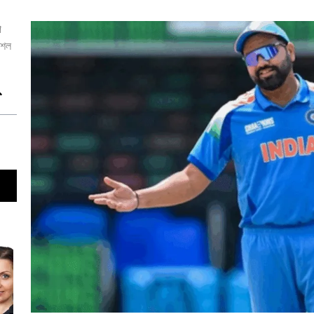
ে
ৌশল