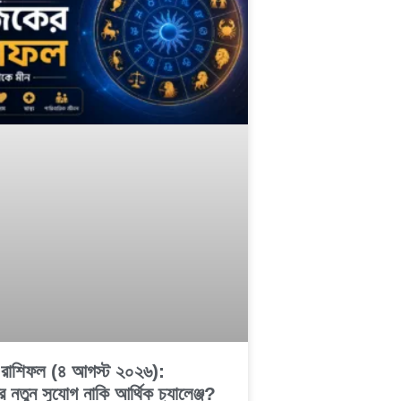
রাশিফল (৪ আগস্ট ২০২৬):
্রে নতুন সুযোগ নাকি আর্থিক চ্যালেঞ্জ?