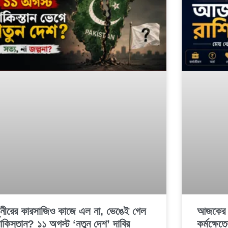
ুনীরের কারসাজিও কাজে এল না, ভেঙেই গেল
আজকের 
াকিস্তান? ১১ অগস্ট ‘নতুন দেশ’ দাবির
কর্মক্ষেত