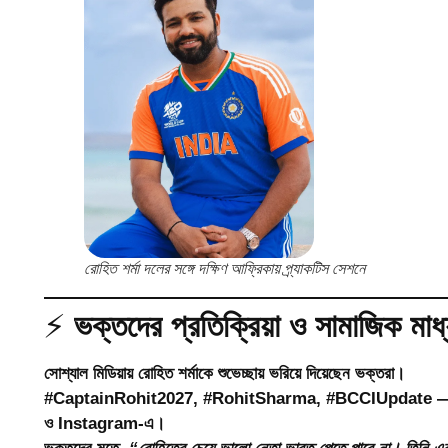
রোহিত শর্মা দলের সঙ্গে দক্ষিণ আফ্রিকায় প্র্যাকটিস সেশনে
⚡
ভক্তদের প্রতিক্রিয়া ও সামাজিক মাধ্
সোশ্যাল মিডিয়ায় রোহিত শর্মাকে শুভেচ্ছায় ভরিয়ে দিয়েছেন ভক্তরা।
#CaptainRohit2027, #RohitSharma, #BCCIUpdate — এই হ্যা
ও Instagram-এ।