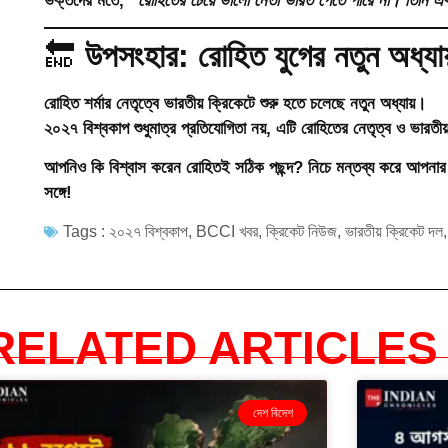
ভক্তদের মতে,
“রোহিতের চেয়ে ভালো নেতা ভারত পেতে পারে না। তিনি এক
🔚
উপসংহার: রোহিত যুগের নতুন অধ্যায
রোহিত শর্মার নেতৃত্বে ভারতীয় ক্রিকেটে শুরু হতে চলেছে নতুন অধ্যায়।
২০২৭ বিশ্বকাপ শুধুমাত্র প্রতিযোগিতা নয়, এটি রোহিতের নেতৃত্ব ও ভারতীয
আপনিও কি বিশ্বাস করেন রোহিতই সঠিক পছন্দ?
নিচে মন্তব্য করে আপনার
সঙ্গে!
Tags :
২০২৭ বিশ্বকাপ
,
BCCI খবর
,
ক্রিকেট নিউজ
,
ভারতীয় ক্রিকেট দল
RELATED ARTICLES 
দেশ বিদেশ