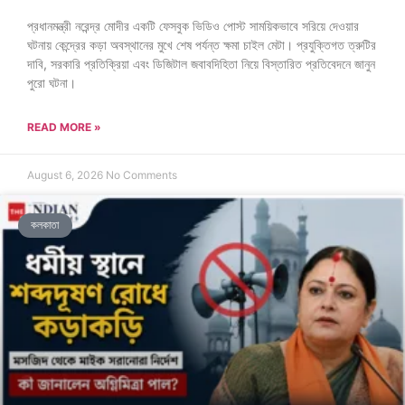
প্রধানমন্ত্রী নরেন্দ্র মোদীর একটি ফেসবুক ভিডিও পোস্ট সাময়িকভাবে সরিয়ে দেওয়ার
ঘটনায় কেন্দ্রের কড়া অবস্থানের মুখে শেষ পর্যন্ত ক্ষমা চাইল মেটা। প্রযুক্তিগত ত্রুটির
দাবি, সরকারি প্রতিক্রিয়া এবং ডিজিটাল জবাবদিহিতা নিয়ে বিস্তারিত প্রতিবেদনে জানুন
পুরো ঘটনা।
READ MORE »
August 6, 2026
No Comments
কলকাতা