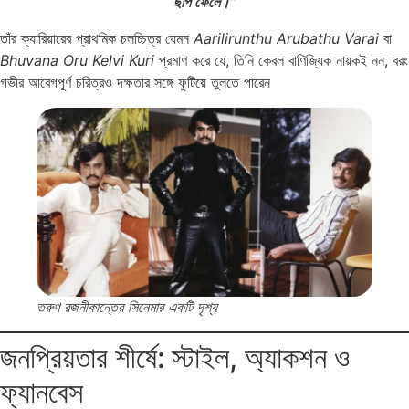
ছাপ ফেলে।”
তাঁর ক্যারিয়ারের প্রাথমিক চলচ্চিত্র যেমন
Aarilirunthu Arubathu Varai
বা
Bhuvana Oru Kelvi Kuri
প্রমাণ করে যে, তিনি কেবল বাণিজ্যিক নায়কই নন, বরং
গভীর আবেগপূর্ণ চরিত্রও দক্ষতার সঙ্গে ফুটিয়ে তুলতে পারেন
তরুণ রজনীকান্তের সিনেমার একটি দৃশ্য
জনপ্রিয়তার শীর্ষে: স্টাইল, অ্যাকশন ও
ফ্যানবেস