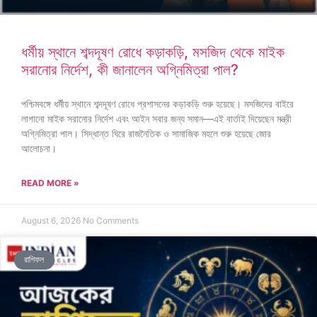
ধর্মীয় স্থানে শব্দদূষণ রোধে কড়াকড়ি, মসজিদ থেকে মাইক
সরানোর নির্দেশ, কী জানালেন অগ্নিমিত্রা পাল?
পশ্চিমবঙ্গে ধর্মীয় স্থানে শব্দদূষণ রোধে প্রশাসনের কড়াকড়ি শুরু হয়েছে। মসজিদের বাইরে
লাগানো মাইক সরানোর নির্দেশ এবং আইন সবার জন্য সমান—এই বার্তাই দিয়েছেন মন্ত্রী
অগ্নিমিত্রা পাল। সিদ্ধান্ত ঘিরে রাজনৈতিক ও সামাজিক মহলে শুরু হয়েছে জোর
আলোচনা।
READ MORE »
August 6, 2026
No Comments
রাশিফল