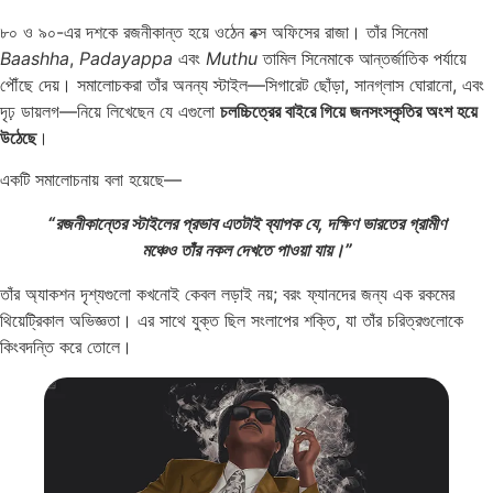
৮০ ও ৯০-এর দশকে রজনীকান্ত হয়ে ওঠেন বক্স অফিসের রাজা। তাঁর সিনেমা
Baashha
,
Padayappa
এবং
Muthu
তামিল সিনেমাকে আন্তর্জাতিক পর্যায়ে
পৌঁছে দেয়। সমালোচকরা তাঁর অনন্য স্টাইল—সিগারেট ছোঁড়া, সানগ্লাস ঘোরানো, এবং
দৃঢ় ডায়লগ—নিয়ে লিখেছেন যে এগুলো
চলচ্চিত্রের বাইরে গিয়ে জনসংস্কৃতির অংশ হয়ে
উঠেছে
।
একটি সমালোচনায় বলা হয়েছে—
“রজনীকান্তের স্টাইলের প্রভাব এতটাই ব্যাপক যে, দক্ষিণ ভারতের গ্রামীণ
মঞ্চেও তাঁর নকল দেখতে পাওয়া যায়।”
তাঁর অ্যাকশন দৃশ্যগুলো কখনোই কেবল লড়াই নয়; বরং ফ্যানদের জন্য এক রকমের
থিয়েট্রিকাল অভিজ্ঞতা। এর সাথে যুক্ত ছিল সংলাপের শক্তি, যা তাঁর চরিত্রগুলোকে
কিংবদন্তি করে তোলে।