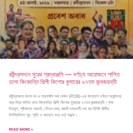
রবীন্দ্রসদনে সুরের শ্রদ্ধাঞ্জলি — বর্ণাঢ্য আয়োজনে পালিত
হলো কিংবদন্তি শিল্পী কিশোর কুমারের ৯৭তম জন্মজয়ন্তী
রবীন্দ্রসদনে বাংলা মন ও পারফর্মার্স অফ বেঙ্গল (POB)-এর উদ্যোগে বর্ণাঢ্য অনুষ্ঠানের
মধ্য দিয়ে পালিত হলো কিংবদন্তি শিল্পী কিশোর কুমারের ৯৭তম জন্মজয়ন্তী। উষা
উত্থুপ, শ্রীকান্ত আচার্য, গৌতম ঘোষ, জয়তী চক্রবর্তী-সহ বহু বিশিষ্ট শিল্পীর
উপস্থিতিতে সুর, স্মৃতি ও আবেগে ভরে ওঠে সন্ধ্যা।
READ MORE »