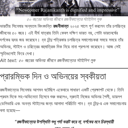
৫০ বছরের অভিনয় জীবনে রজনীকান্তের স্টাইলিশ লুক
ভারতীয় সিনেমার অন্যতম কিংবদন্তি
রজনীকান্ত
২০২৫ সালে পূর্ণ করলেন তাঁর চলচ্চিত্র
জীবনের ৫০ বছর। এই দীর্ঘ যাত্রায় তিনি কেবল দক্ষিণ ভারত নয়, গোটা ভারতবর্ষের
দর্শকের হৃদয় জয় করেছেন।
দ্য হিন্দু
পত্রিকার চলচ্চিত্র সমালোচকরা সময়ে সময়ে তাঁর
অভিনয়, স্টাইল ও চরিত্রের বহুমাত্রিক দিক নিয়ে নানা প্রশংসা করেছেন। আজ সেই
স্মৃতিগুলোই ফিরে দেখা।
Alt text: ৫০ বছরের অভিনয় জীবনে রজনীকান্তের স্টাইলিশ লুক
প্রারম্ভিক দিন ও অভিনয়ের স্বকীয়তা
রজনীকান্তের সিনেমায় আগমন ঘটেছিল একেবারে সাধারণ একটি প্রেক্ষাপট থেকে। তিনি
প্রথম দিকে সহ-অভিনেতা হিসেবে শুরু করলেও, দ্রুতই নিজের অভিনয় শৈলী, ডায়লগ
ডেলিভারি এবং অনন্য স্টাইলের জন্য আলাদা পরিচিতি পান।
দ্য হিন্দু
-র এক সমালোচনায়
বলা হয়েছে—
“রজনীকান্তের উপস্থিতি শুধু পর্দা ভরাট করে না, দর্শকের মনে চিরস্থায়ী