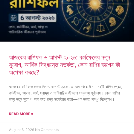
আজকের রাশিফল ৬ আগস্ট ২০২৬: কর্মক্ষেত্রে নতুন
সুযোগ, আর্থিক সিদ্ধান্তে সতর্কতা, কোন রাশির ভাগ্যে কী
অপেক্ষা করছে?
আজকের রাশিফলে জেনে নিন ৬ আগস্ট ২০২৬-এ মেষ থেকে মীন—১২টি রাশির প্রেম,
কর্মজীবন, ব্যবসা, অর্থ, স্বাস্থ্য ও পারিবারিক জীবনের সম্ভাব্য পূর্বাভাস। কোন রাশির
জন্য নতুন সুযোগ, আর কার জন্য সতর্কতার বার্তা—এক নজরে সম্পূর্ণ বিশ্লেষণ।
READ MORE »
August 6, 2026
No Comments