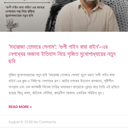
‘মহারাজা তোমারে সেলাম’: ‘গুপী গাইন বাঘা বাইন’-এর
নেপথ্যের অজানা ইতিহাস নিয়ে সৃজিত মুখোপাধ্যায়ের নতুন
ছবি
সৃজিত মুখোপাধ্যায়ের নতুন ছবি ‘মহারাজা তোমারে সেলাম’ তুলে ধরবে ‘গুপী গাইন বাঘা
বাইন’-এর জন্ম ও নির্মাণের নেপথ্যের গল্প। ষাটের দশকের উত্তাল কলকাতা, সৃষ্টিশীল
সংগ্রাম এবং এক কালজয়ী সিনেমা তৈরির অসাধারণ যাত্রাকে কেন্দ্র করে তৈরি এই ছবিতে
রয়েছে জিতু কমল, ঋত্বিক ভৌমিক, রুদ্রনীল ঘোষসহ একাধিক পরিচিত মুখ।
READ MORE »
August 8, 2026
No Comments