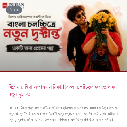
বিনোদন
বিশেষ চাহিদা সম্পন্ন নায়িকা!!!বাংলা চলচ্চিত্র জগতে এক
নতুন দৃষ্টান্ত
বিশেষ চাহিদাসম্পন্ন এক তরুণীকে নায়িকার ভূমিকায় সামনে রেখে বাংলা চলচ্চিত্র জগতে
নতুন দৃষ্টান্ত তৈরি করতে চলেছে ‘একটি অন্য প্রেমের গল্প’। আমিকা ভট্টাচার্যের অভিনয়ে
প্রেম, স্বপ্ন, মর্যাদা ও সামাজিক গ্রহণযোগ্যতার এক ভিন্ন গল্প উঠে আসবে পর্দায়।