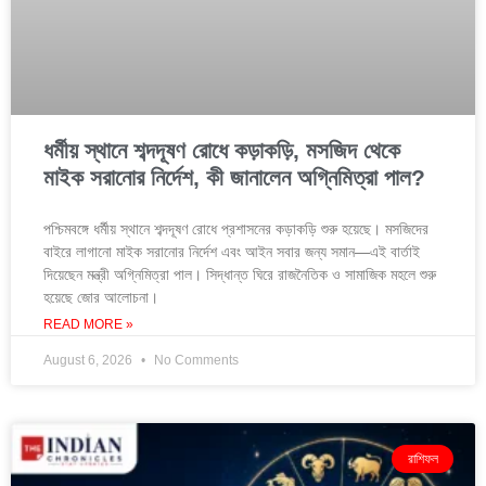
ধর্মীয় স্থানে শব্দদূষণ রোধে কড়াকড়ি, মসজিদ থেকে
মাইক সরানোর নির্দেশ, কী জানালেন অগ্নিমিত্রা পাল?
পশ্চিমবঙ্গে ধর্মীয় স্থানে শব্দদূষণ রোধে প্রশাসনের কড়াকড়ি শুরু হয়েছে। মসজিদের
বাইরে লাগানো মাইক সরানোর নির্দেশ এবং আইন সবার জন্য সমান—এই বার্তাই
দিয়েছেন মন্ত্রী অগ্নিমিত্রা পাল। সিদ্ধান্ত ঘিরে রাজনৈতিক ও সামাজিক মহলে শুরু
হয়েছে জোর আলোচনা।
READ MORE »
August 6, 2026
No Comments
রাশিফল