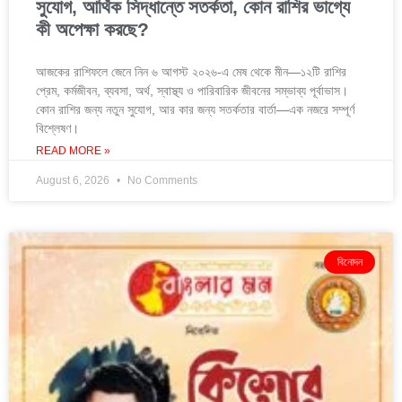
সুযোগ, আর্থিক সিদ্ধান্তে সতর্কতা, কোন রাশির ভাগ্যে
কী অপেক্ষা করছে?
আজকের রাশিফলে জেনে নিন ৬ আগস্ট ২০২৬-এ মেষ থেকে মীন—১২টি রাশির
প্রেম, কর্মজীবন, ব্যবসা, অর্থ, স্বাস্থ্য ও পারিবারিক জীবনের সম্ভাব্য পূর্বাভাস।
কোন রাশির জন্য নতুন সুযোগ, আর কার জন্য সতর্কতার বার্তা—এক নজরে সম্পূর্ণ
বিশ্লেষণ।
READ MORE »
August 6, 2026
No Comments
বিনোদন