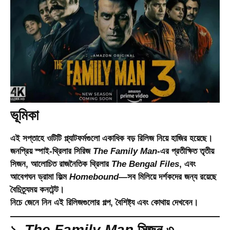
ভূমিকা
এই সপ্তাহে ওটিটি প্ল্যাটফর্মগুলো একাধিক বড় রিলিজ নিয়ে হাজির হয়েছে।
জনপ্রিয় স্পাই-থ্রিলার সিরিজ
The Family Man
-এর প্রতীক্ষিত তৃতীয়
সিজন, আলোচিত রাজনৈতিক থ্রিলার
The Bengal Files
, এবং
আবেগঘন ড্রামা ফিল্ম
Homebound
—সব মিলিয়ে দর্শকদের জন্য রয়েছে
বৈচিত্র্যময় কনটেন্ট।
নিচে জেনে নিন এই রিলিজগুলোর গল্প, বৈশিষ্ট্য এবং কোথায় দেখবেন।
১.
The Family Man
সিজন ৩ –