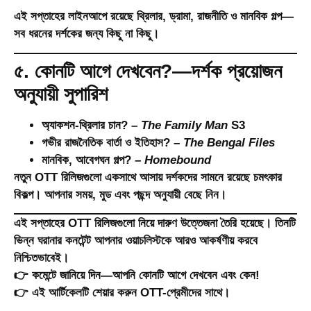
এই সপ্তাহের লাইনআপে রয়েছে থ্রিলার, ড্রামা, রাজনীতি ও মানবিক গল্প—
সব ধরনের দর্শকের জন্য কিছু না কিছু।
৫. কোনটি আগে দেখবেন?—দর্শক প্রয়োজন
অনুযায়ী সুপারিশ
অ্যাকশন-থ্রিলার চান?
–
The Family Man
S3
গভীর রাজনৈতিক বার্তা ও ইতিহাস?
–
The Bengal Files
মানবিক, আবেগঘন গল্প?
–
Homebound
নতুন OTT রিলিজগুলো একসাথে আসায় দর্শকদের সামনে রয়েছে চমৎকার
বিকল্প। আপনার সময়, মুড এবং পছন্দ অনুযায়ী বেছে নিন।
এই সপ্তাহের OTT রিলিজগুলো নিয়ে দারুণ উত্তেজনা তৈরি হয়েছে। তিনটি
ভিন্ন ঘরানার কনটেন্ট আপনার ওয়াচলিস্টকে আরও আকর্ষণীয় করবে
নিশ্চিতভাবেই।
👉 কমেন্টে জানিয়ে দিন—আপনি কোনটি আগে দেখবেন এবং কেন!
👉 এই আর্টিকেলটি শেয়ার করুন OTT-প্রেমীদের সাথে।