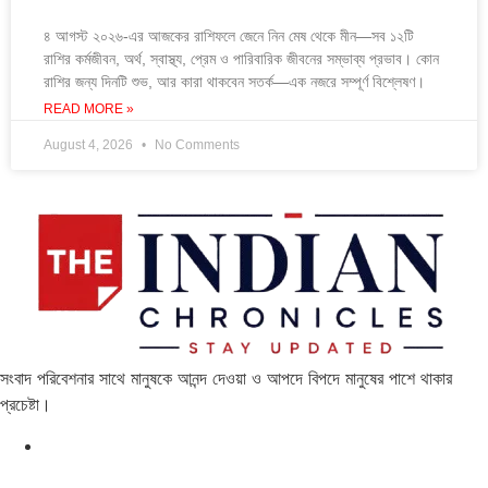
৪ আগস্ট ২০২৬-এর আজকের রাশিফলে জেনে নিন মেষ থেকে মীন—সব ১২টি
রাশির কর্মজীবন, অর্থ, স্বাস্থ্য, প্রেম ও পারিবারিক জীবনের সম্ভাব্য প্রভাব। কোন
রাশির জন্য দিনটি শুভ, আর কারা থাকবেন সতর্ক—এক নজরে সম্পূর্ণ বিশ্লেষণ।
READ MORE »
August 4, 2026
No Comments
সংবাদ পরিবেশনার সাথে মানুষকে আনন্দ দেওয়া ও আপদে বিপদে মানুষের পাশে থাকার
প্রচেষ্টা।