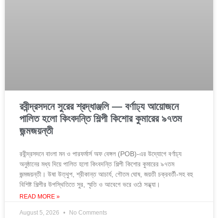
রবীন্দ্রসদনে সুরের শ্রদ্ধাঞ্জলি — বর্ণাঢ্য আয়োজনে
পালিত হলো কিংবদন্তি শিল্পী কিশোর কুমারের ৯৭তম
জন্মজয়ন্তী
রবীন্দ্রসদনে বাংলা মন ও পারফর্মার্স অফ বেঙ্গল (POB)-এর উদ্যোগে বর্ণাঢ্য
অনুষ্ঠানের মধ্য দিয়ে পালিত হলো কিংবদন্তি শিল্পী কিশোর কুমারের ৯৭তম
জন্মজয়ন্তী। উষা উত্থুপ, শ্রীকান্ত আচার্য, গৌতম ঘোষ, জয়তী চক্রবর্তী-সহ বহু
বিশিষ্ট শিল্পীর উপস্থিতিতে সুর, স্মৃতি ও আবেগে ভরে ওঠে সন্ধ্যা।
READ MORE »
August 5, 2026
No Comments