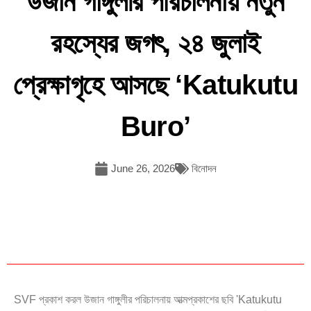
উজান গাঙ্গুলীর পরিচালনায় নতুন
রহস্যের জগৎ, ২৪ জুলাই
প্রেক্ষাগৃহে আসছে ‘Katukutu
Buro’
June 26, 2026
বিনোদন
SVF প্রকাশ করল উজান গাঙ্গুলীর পরিচালনায় আত্মপ্রকাশের ছবি 'Katukutu