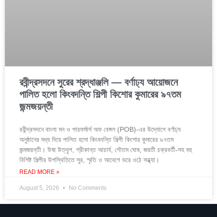
রবীন্দ্রসদনে সুরের শ্রদ্ধাঞ্জলি — বর্ণাঢ্য আয়োজনে
পালিত হলো কিংবদন্তি শিল্পী কিশোর কুমারের ৯৭তম
জন্মজয়ন্তী
রবীন্দ্রসদনে বাংলা মন ও পারফর্মার্স অফ বেঙ্গল (POB)-এর উদ্যোগে বর্ণাঢ্য
অনুষ্ঠানের মধ্য দিয়ে পালিত হলো কিংবদন্তি শিল্পী কিশোর কুমারের ৯৭তম
জন্মজয়ন্তী। উষা উত্থুপ, শ্রীকান্ত আচার্য, গৌতম ঘোষ, জয়তী চক্রবর্তী-সহ বহু
বিশিষ্ট শিল্পীর উপস্থিতিতে সুর, স্মৃতি ও আবেগে ভরে ওঠে সন্ধ্যা।
READ MORE »
August 5, 2026
No Comments