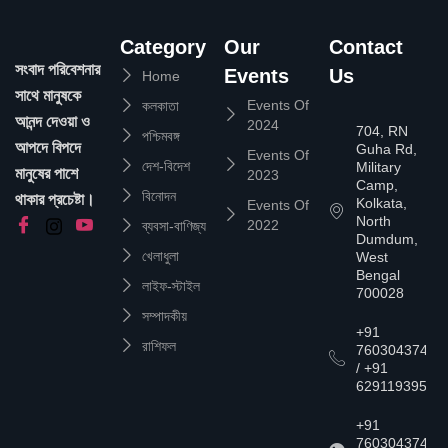
Category
Our
Contact
সংবাদ পরিবেশনার
Events
Us
Home
সাথে মানুষকে
Events Of
কলকাতা
আনন্দ দেওয়া ও
2024
704, RN
পশ্চিমবঙ্গ
আপদে বিপদে
Guha Rd,
Events Of
দেশ-বিদেশ
Military
মানুষের পাশে
2023
Camp,
বিনোদন
থাকার প্রচেষ্টা।
Kolkata,
Events Of
North
2022
ব্যবসা-বাণিজ্য
Dumdum,
খেলাধুলা
West
Bengal
লাইফ-স্টাইল
700028
সম্পাদকীয়
+91
রাশিফল
7603043747
/ +91
6291193957
+91
7603043747