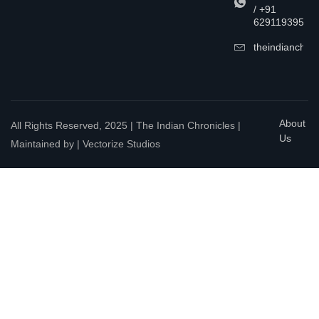
/ +91
6291193957
theindianchrn
About
All Rights Reserved, 2025 | The Indian Chronicles |
Us
Maintained by | Vectorize Studios