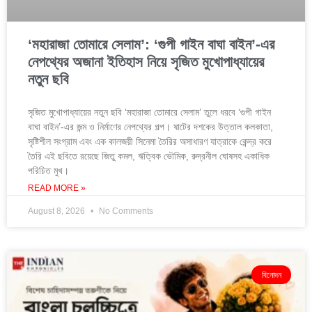
‘মহারাজা তোমারে সেলাম’: ‘গুপী গাইন বাঘা বাইন’-এর
নেপথ্যের অজানা ইতিহাস নিয়ে সৃজিত মুখোপাধ্যায়ের
নতুন ছবি
সৃজিত মুখোপাধ্যায়ের নতুন ছবি ‘মহারাজা তোমারে সেলাম’ তুলে ধরবে ‘গুপী গাইন
বাঘা বাইন’-এর জন্ম ও নির্মাণের নেপথ্যের গল্প। ষাটের দশকের উত্তাল কলকাতা,
সৃষ্টিশীল সংগ্রাম এবং এক কালজয়ী সিনেমা তৈরির অসাধারণ যাত্রাকে কেন্দ্র করে
তৈরি এই ছবিতে রয়েছে জিতু কমল, ঋত্বিক ভৌমিক, রুদ্রনীল ঘোষসহ একাধিক
পরিচিত মুখ।
READ MORE »
August 8, 2026
No Comments
বিনোদন