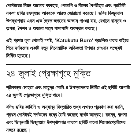
পোস্টারের নিয়ন আলোর ব্যবহার, গোলাপি ও নীলের বৈপরীত্য এবং প্রতীকী
নকশা ছবির রহস্যময় আবহকে আরও জোরালো করেছে। ছবির ভিজ্যুয়াল
উপস্থাপনায় এমন এক দ্বৈত জগতের আভাস পাওয়া যায়, যেখানে বাস্তব ও
কল্পনা, শৈশব ও অজানা সত্য পাশাপাশি অবস্থান করছে।
এই প্রথম লুক থেকেই স্পষ্ট, ‘Katukutu Buro’ প্রচলিত ধারার বাইরে
গিয়ে দর্শকদের একটি নতুন সিনেমাটিক অভিজ্ঞতা উপহার দেওয়ার লক্ষ্যেই
নির্মিত হয়েছে।
২৪ জুলাই প্রেক্ষাগৃহে মুক্তি
শ্রীকান্ত মোহতা
এবং
মহেন্দ্র সোনি
-র উপস্থাপনায় নির্মিত এই ছবিটি আগামী
২৪ জুলাই
প্রেক্ষাগৃহে মুক্তি পাবে।
যদিও ছবির কাহিনি ও অন্যান্য বিস্তারিত তথ্য এখনও প্রকাশ করা হয়নি,
প্রথম পোস্টারই দর্শকদের মধ্যে তৈরি করেছে যথেষ্ট আগ্রহ। রহস্য, কল্পনা
এবং ভিন্নধর্মী ভিজ্যুয়াল উপস্থাপনার কারণে ছবিটি বাংলা সিনেমাপ্রেমীদের
নজরে রয়েছে।