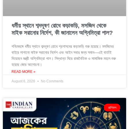
ধর্মীয় স্থানে শব্দদূষণ রোধে কড়াকড়ি, মসজিদ থেকে
মাইক সরানোর নির্দেশ, কী জানালেন অগ্নিমিত্রা পাল?
পশ্চিমবঙ্গে ধর্মীয় স্থানে শব্দদূষণ রোধে প্রশাসনের কড়াকড়ি শুরু হয়েছে। মসজিদের
বাইরে লাগানো মাইক সরানোর নির্দেশ এবং আইন সবার জন্য সমান—এই বার্তাই
দিয়েছেন মন্ত্রী অগ্নিমিত্রা পাল। সিদ্ধান্ত ঘিরে রাজনৈতিক ও সামাজিক মহলে শুরু
হয়েছে জোর আলোচনা।
READ MORE »
August 6, 2026
No Comments
রাশিফল