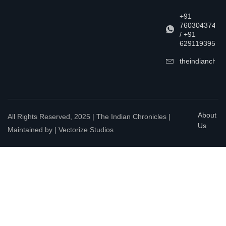
+91
7603043747
/ +91
6291193957
theindianchrn
About
All Rights Reserved, 2025 | The Indian Chronicles |
Us
Maintained by | Vectorize Studios