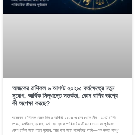
আজকের রাশিফল ৬ আগস্ট ২০২৬: কর্মক্ষেত্রে নতুন
সুযোগ, আর্থিক সিদ্ধান্তে সতর্কতা, কোন রাশির ভাগ্যে
কী অপেক্ষা করছে?
আজকের রাশিফলে জেনে নিন ৬ আগস্ট ২০২৬-এ মেষ থেকে মীন—১২টি রাশির
প্রেম, কর্মজীবন, ব্যবসা, অর্থ, স্বাস্থ্য ও পারিবারিক জীবনের সম্ভাব্য পূর্বাভাস।
কোন রাশির জন্য নতুন সুযোগ, আর কার জন্য সতর্কতার বার্তা—এক নজরে সম্পূর্ণ