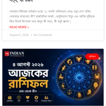
সত্য, কী গুজব
সোশ্যাল মিডিয়ায় ভাইরাল হওয়া ‘১১ অগস্ট পাকিস্তান ভেঙে নতুন দেশ’ দাবির
নেপথ্যের বাস্তবতা কী? রাজনৈতিক সংকট, বেলুচিস্তান ইস্যু এবং আসিম মুনীরকে
ঘিরে বিতর্ক বিশ্লেষণ করে জানুন কী সত্য, কী শুধুই জল্পনা।
READ MORE »
August 4, 2026
No Comments
রাশিফল