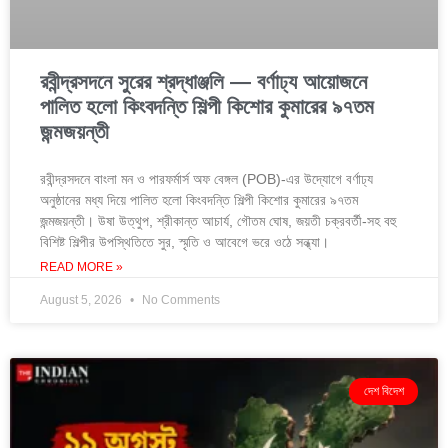
রবীন্দ্রসদনে সুরের শ্রদ্ধাঞ্জলি — বর্ণাঢ্য আয়োজনে
পালিত হলো কিংবদন্তি শিল্পী কিশোর কুমারের ৯৭তম
জন্মজয়ন্তী
রবীন্দ্রসদনে বাংলা মন ও পারফর্মার্স অফ বেঙ্গল (POB)-এর উদ্যোগে বর্ণাঢ্য
অনুষ্ঠানের মধ্য দিয়ে পালিত হলো কিংবদন্তি শিল্পী কিশোর কুমারের ৯৭তম
জন্মজয়ন্তী। উষা উত্থুপ, শ্রীকান্ত আচার্য, গৌতম ঘোষ, জয়তী চক্রবর্তী-সহ বহু
বিশিষ্ট শিল্পীর উপস্থিতিতে সুর, স্মৃতি ও আবেগে ভরে ওঠে সন্ধ্যা।
READ MORE »
August 5, 2026
No Comments
দেশ বিদেশ