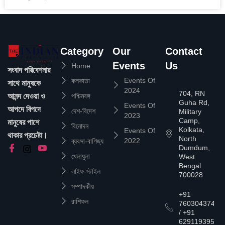
Category
Our
Contact
Events
Us
Home
সংবাদ পরিবেশনার
Events Of
কলকাতা
সাথে মানুষকে
2024
704, RN
আনন্দ দেওয়া ও
পশ্চিমবঙ্গ
Guha Rd,
Events Of
আপদে বিপদে
দেশ-বিদেশ
Military
2023
Camp,
মানুষের পাশে
বিনোদন
Kolkata,
Events Of
থাকার প্রচেষ্টা।
North
2022
ব্যবসা-বাণিজ্য
Dumdum,
খেলাধুলা
West
Bengal
লাইফ-স্টাইল
700028
সম্পাদকীয়
+91
রাশিফল
7603043747
/ +91
6291193957