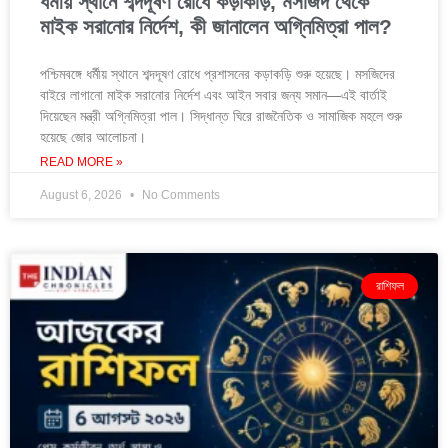
ধর্মীয় স্থানে শব্দদূষণ রোধে কড়াকড়ি, মসজিদ থেকে
মাইক সরানোর নির্দেশ, কী জানালেন অগ্নিমিত্রা পাল?
পশ্চিমবঙ্গে ধর্মীয় স্থানে শব্দদূষণ রোধে প্রশাসনের কড়াকড়ি শুরু হয়েছে। মসজিদের
বাইরে লাগানো মাইক সরানোর নির্দেশ এবং আইন সবার জন্য সমান—এই বার্তাই
দিয়েছেন মন্ত্রী অগ্নিমিত্রা পাল। সিদ্ধান্ত ঘিরে রাজনৈতিক ও সামাজিক মহলে শুরু
হয়েছে জোর আলোচনা।
READ MORE »
August 6, 2026
No Comments
রাশিফল