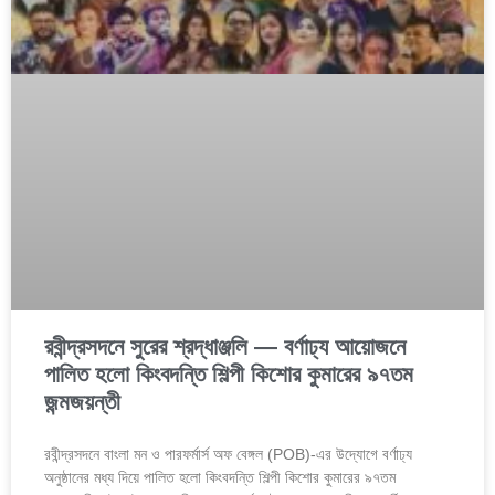
রবীন্দ্রসদনে সুরের শ্রদ্ধাঞ্জলি — বর্ণাঢ্য আয়োজনে
পালিত হলো কিংবদন্তি শিল্পী কিশোর কুমারের ৯৭তম
জন্মজয়ন্তী
রবীন্দ্রসদনে বাংলা মন ও পারফর্মার্স অফ বেঙ্গল (POB)-এর উদ্যোগে বর্ণাঢ্য
অনুষ্ঠানের মধ্য দিয়ে পালিত হলো কিংবদন্তি শিল্পী কিশোর কুমারের ৯৭তম