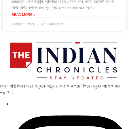
জন্মজয়ন্তী। উষা উত্থুপ, শ্রীকান্ত আচার্য, গৌতম ঘোষ, জয়তী চক্রবর্তী-সহ বহু
বিশিষ্ট শিল্পীর উপস্থিতিতে সুর, স্মৃতি ও আবেগে ভরে ওঠে সন্ধ্যা।
READ MORE »
August 5, 2026
No Comments
সংবাদ পরিবেশনার সাথে মানুষকে আনন্দ দেওয়া ও আপদে বিপদে মানুষের পাশে থাকার
প্রচেষ্টা।