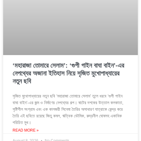
‘মহারাজা তোমারে সেলাম’: ‘গুপী গাইন বাঘা বাইন’-এর
নেপথ্যের অজানা ইতিহাস নিয়ে সৃজিত মুখোপাধ্যায়ের
নতুন ছবি
সৃজিত মুখোপাধ্যায়ের নতুন ছবি ‘মহারাজা তোমারে সেলাম’ তুলে ধরবে ‘গুপী গাইন
বাঘা বাইন’-এর জন্ম ও নির্মাণের নেপথ্যের গল্প। ষাটের দশকের উত্তাল কলকাতা,
সৃষ্টিশীল সংগ্রাম এবং এক কালজয়ী সিনেমা তৈরির অসাধারণ যাত্রাকে কেন্দ্র করে
তৈরি এই ছবিতে রয়েছে জিতু কমল, ঋত্বিক ভৌমিক, রুদ্রনীল ঘোষসহ একাধিক
পরিচিত মুখ।
READ MORE »
August 8, 2026
No Comments