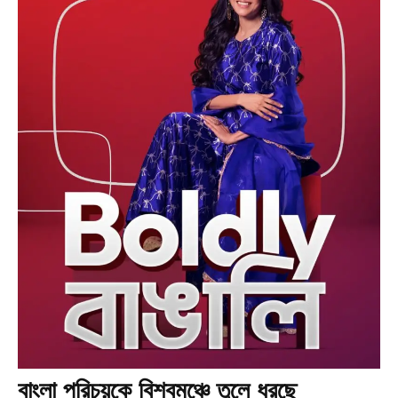
বাংলা পরিচয়কে বিশ্বমঞ্চে তুলে ধরছে