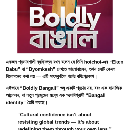
একজন প্রভাবশালী ব্যক্তিত্ব যখন বলেন যে তিনি hoichoi-এর “
Eken
Babu
” বা “
Byomkesh
” দেখতে ভালোবাসেন, তখন সেটি কেবল
বিনোদনের কথা নয় — এটি সাংস্কৃতিক গর্বের বহিঃপ্রকাশ।
এইভাবে “
Boldly Bangali
” শুধু একটি প্রচার নয়, বরং এক
সামাজিক
আন্দোলন
, যা নতুন প্রজন্মের মধ্যে এক আত্মবিশ্বাসী “
Bangali
identity
” তৈরি করছে।
“
Cultural confidence isn’t about
resisting global trends — it’s about
redefining them through your own lens.
”