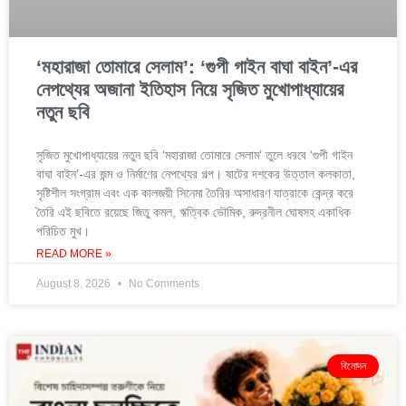
‘মহারাজা তোমারে সেলাম’: ‘গুপী গাইন বাঘা বাইন’-এর
নেপথ্যের অজানা ইতিহাস নিয়ে সৃজিত মুখোপাধ্যায়ের
নতুন ছবি
সৃজিত মুখোপাধ্যায়ের নতুন ছবি ‘মহারাজা তোমারে সেলাম’ তুলে ধরবে ‘গুপী গাইন
বাঘা বাইন’-এর জন্ম ও নির্মাণের নেপথ্যের গল্প। ষাটের দশকের উত্তাল কলকাতা,
সৃষ্টিশীল সংগ্রাম এবং এক কালজয়ী সিনেমা তৈরির অসাধারণ যাত্রাকে কেন্দ্র করে
তৈরি এই ছবিতে রয়েছে জিতু কমল, ঋত্বিক ভৌমিক, রুদ্রনীল ঘোষসহ একাধিক
পরিচিত মুখ।
READ MORE »
August 8, 2026
No Comments
বিনোদন