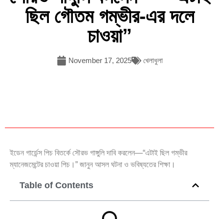
ছিল গৌতম গম্ভীর-এর দলে
চাওয়া”
November 17, 2025
খেলাধুলা
ইডেন গার্ডেন্স পিচ বিতর্কে সৌরভ গাঙ্গুলি দাবি করলেন—“এটাই ছিল গম্ভীর
ম্যানেজমেন্টের চাওয়া পিচ।” জানুন আসল ঘটনা ও ভবিষ্যতের শিক্ষা।
Table of Contents