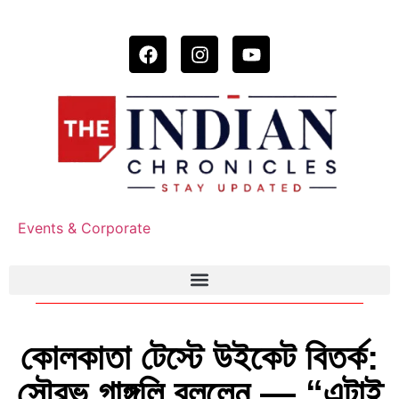
Events & Corporate
কোলকাতা টেস্টে উইকেট বিতর্ক:
সৌরভ গাঙ্গুলি বললেন — “এটাই