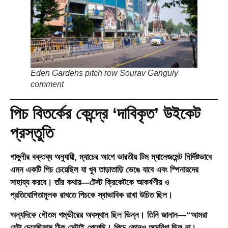
Eden Gardens pitch row Sourav Ganguly
comment
পিচ বিতর্কের কেন্দ্রে ‘দাবিকৃত’ উইকেট
প্রস্তুতি
গাঙ্গুলীর বক্তব্য অনুযায়ী, ম্যাচের আগে ভারতীয় টিম ম্যানেজমেন্ট নির্দিষ্টভাবে
এমন একটি পিচ চেয়েছিল যা খুব তাড়াতাড়ি ভেঙে যাবে এবং স্পিনারদের
সাহায্য করবে। তাঁর কথায়—টেস্ট ক্রিকেটকে আকর্ষণীয় ও
প্রতিযোগিতামূলক রাখতে পিচকে স্বাভাবিক রাখা উচিত ছিল।
অন্যদিকে গৌতম গম্ভীরের অবস্থান ছিল ভিন্ন। তিনি জানান—“আমরা
যেটা চেয়েছিলাম ঠিক সেটাই পেয়েছি। পিচে কোনও অসুবিধা ছিল না।