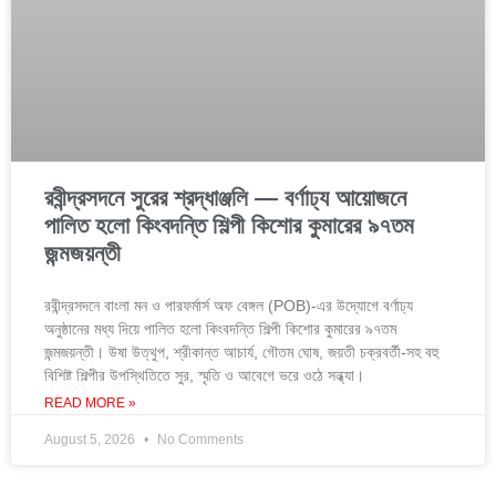
রবীন্দ্রসদনে সুরের শ্রদ্ধাঞ্জলি — বর্ণাঢ্য আয়োজনে
পালিত হলো কিংবদন্তি শিল্পী কিশোর কুমারের ৯৭তম
জন্মজয়ন্তী
রবীন্দ্রসদনে বাংলা মন ও পারফর্মার্স অফ বেঙ্গল (POB)-এর উদ্যোগে বর্ণাঢ্য
অনুষ্ঠানের মধ্য দিয়ে পালিত হলো কিংবদন্তি শিল্পী কিশোর কুমারের ৯৭তম
জন্মজয়ন্তী। উষা উত্থুপ, শ্রীকান্ত আচার্য, গৌতম ঘোষ, জয়তী চক্রবর্তী-সহ বহু
বিশিষ্ট শিল্পীর উপস্থিতিতে সুর, স্মৃতি ও আবেগে ভরে ওঠে সন্ধ্যা।
READ MORE »
August 5, 2026
No Comments