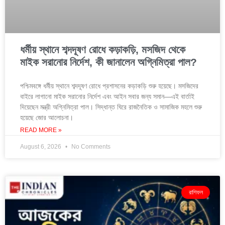
ধর্মীয় স্থানে শব্দদূষণ রোধে কড়াকড়ি, মসজিদ থেকে
মাইক সরানোর নির্দেশ, কী জানালেন অগ্নিমিত্রা পাল?
পশ্চিমবঙ্গে ধর্মীয় স্থানে শব্দদূষণ রোধে প্রশাসনের কড়াকড়ি শুরু হয়েছে। মসজিদের
বাইরে লাগানো মাইক সরানোর নির্দেশ এবং আইন সবার জন্য সমান—এই বার্তাই
দিয়েছেন মন্ত্রী অগ্নিমিত্রা পাল। সিদ্ধান্ত ঘিরে রাজনৈতিক ও সামাজিক মহলে শুরু
হয়েছে জোর আলোচনা।
READ MORE »
August 6, 2026
No Comments
রাশিফল