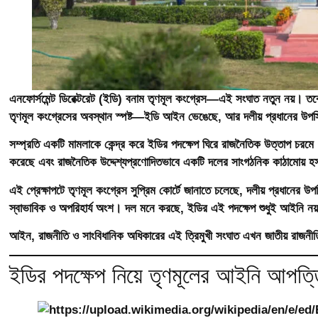
এনফোর্সমেন্ট ডিরেক্টরেট (ইডি) বনাম তৃণমূল কংগ্রেস—এই সংঘাত নতুন নয়। তবে
তৃণমূল কংগ্রেসের অবস্থান স্পষ্ট—ইডি আইন ভেঙেছে, আর দলীয় প্রধানের উপস
সম্প্রতি একটি মামলাকে কেন্দ্র করে ইডির পদক্ষেপ ঘিরে রাজনৈতিক উত্তাপ চরমে। ত
করেছে এবং রাজনৈতিক উদ্দেশ্যপ্রণোদিতভাবে একটি দলের সাংগঠনিক কাঠামোয় হ
এই প্রেক্ষাপটে তৃণমূল কংগ্রেস সুপ্রিম কোর্টে জানাতে চলেছে, দলীয় প্রধানের 
স্বাভাবিক ও অপরিহার্য অংশ। দল মনে করছে, ইডির এই পদক্ষেপ শুধুই আইনি ন
আইন, রাজনীতি ও সাংবিধানিক অধিকারের এই ত্রিমুখী সংঘাত এখন জাতীয় রাজনীতি
ইডির পদক্ষেপ নিয়ে তৃণমূলের আইনি আপত্ত