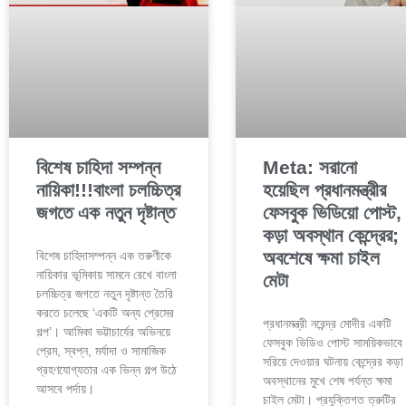
বিশেষ চাহিদা সম্পন্ন
Meta: সরানো
নায়িকা!!!বাংলা চলচ্চিত্র
হয়েছিল প্রধানমন্ত্রীর
জগতে এক নতুন দৃষ্টান্ত
ফেসবুক ভিডিয়ো পোস্ট,
কড়া অবস্থান কেন্দ্রের;
অবশেষে ক্ষমা চাইল
বিশেষ চাহিদাসম্পন্ন এক তরুণীকে
নায়িকার ভূমিকায় সামনে রেখে বাংলা
মেটা
চলচ্চিত্র জগতে নতুন দৃষ্টান্ত তৈরি
করতে চলেছে ‘একটি অন্য প্রেমের
প্রধানমন্ত্রী নরেন্দ্র মোদীর একটি
গল্প’। আমিকা ভট্টাচার্যের অভিনয়ে
ফেসবুক ভিডিও পোস্ট সাময়িকভাবে
প্রেম, স্বপ্ন, মর্যাদা ও সামাজিক
সরিয়ে দেওয়ার ঘটনায় কেন্দ্রের কড়া
গ্রহণযোগ্যতার এক ভিন্ন গল্প উঠে
অবস্থানের মুখে শেষ পর্যন্ত ক্ষমা
আসবে পর্দায়।
চাইল মেটা। প্রযুক্তিগত ত্রুটির