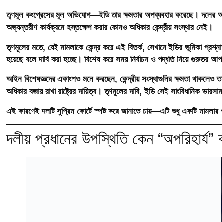
তৃণমূল কংগ্রেসের মূল অভিযোগ—ইডি তার ক্ষমতার অপব্যবহার করেছে। দলের আইনজ
অভ্যন্তরীণ কার্যক্রমে হস্তক্ষেপ করার কোনও অধিকার কেন্দ্রীয় সংস্থার নেই।
তৃণমূলের মতে, যেই মামলাকে কেন্দ্র করে এই বিতর্ক, সেখানে ইডির ভূমিকা প্রশ্নাত
হয়েছে বলে দাবি করা হচ্ছে। বিশেষ করে সময় নির্বাচন ও পদ্ধতি নিয়ে গুরুতর 
আইন বিশেষজ্ঞদের একাংশও মনে করছেন, কেন্দ্রীয় সংস্থাগুলির ক্ষমতা থাকলেও তা
অধিকার বজায় রাখা রাষ্ট্রের দায়িত্ব। তৃণমূলের দাবি, ইডি সেই সাংবিধানিক ভারসা
এই কারণেই দলটি সুপ্রিম কোর্টে স্পষ্ট করে জানাতে চায়—এটি শুধু একটি মামলা
দলীয় প্রধানের উপস্থিতি কেন “অপরিহার্য” 