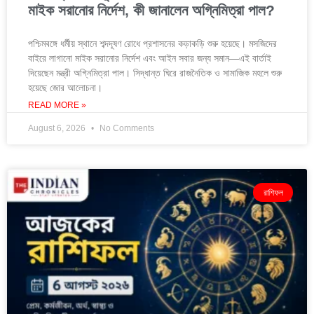
মাইক সরানোর নির্দেশ, কী জানালেন অগ্নিমিত্রা পাল?
পশ্চিমবঙ্গে ধর্মীয় স্থানে শব্দদূষণ রোধে প্রশাসনের কড়াকড়ি শুরু হয়েছে। মসজিদের
বাইরে লাগানো মাইক সরানোর নির্দেশ এবং আইন সবার জন্য সমান—এই বার্তাই
দিয়েছেন মন্ত্রী অগ্নিমিত্রা পাল। সিদ্ধান্ত ঘিরে রাজনৈতিক ও সামাজিক মহলে শুরু
হয়েছে জোর আলোচনা।
READ MORE »
August 6, 2026
No Comments
রাশিফল