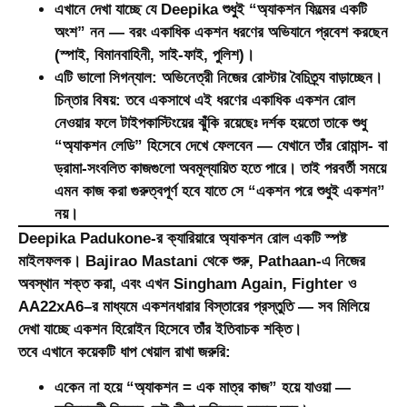
এখানে দেখা যাচ্ছে যে Deepika শুধুই “অ্যাকশন ফিল্মের একটি
অংশ” নন — বরং একাধিক একশন ধরণের অভিযানে প্রবেশ করছেন
(স্পাই, বিমানবাহিনী, সাই-ফাই, পুলিশ)।
এটি ভালো সিগন্যাল: অভিনেত্রী নিজের রোস্টার বৈচিত্র্য বাড়াচ্ছেন।
চিন্তার বিষয়:
তবে একসাথে এই ধরণের একাধিক একশন রোল
নেওয়ার ফলে টাইপকাস্টিংয়ের ঝুঁকি রয়েছেঃ দর্শক হয়তো তাকে শুধু
“অ্যাকশন লেডি” হিসেবে দেখে ফেলবেন — যেখানে তাঁর রোমান্স- বা
ড্রামা-সংবলিত কাজগুলো অবমূল্যায়িত হতে পারে। তাই পরবর্তী সময়ে
এমন কাজ করা গুরুত্বপূর্ণ হবে যাতে সে “একশন পরে শুধুই একশন”
নয়।
Deepika Padukone-র ক্যারিয়ারে অ্যাকশন রোল একটি স্পষ্ট
মাইলফলক। Bajirao Mastani থেকে শুরু, Pathaan-এ নিজের
অবস্থান শক্ত করা, এবং এখন Singham Again, Fighter ও
AA22xA6–র মাধ্যমে একশনধারার বিস্তারের প্রস্তুতি — সব মিলিয়ে
দেখা যাচ্ছে
একশন হিরোইন
হিসেবে তাঁর ইতিবাচক শক্তি।
তবে এখানে কয়েকটি ধাপ খেয়াল রাখা জরুরি:
একেন না হয়ে “অ্যাকশন = এক মাত্র কাজ” হয়ে যাওয়া —