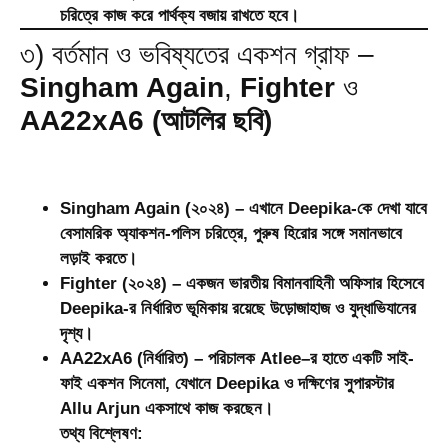
চরিত্রে কাজ করে পার্থক্য বজায় রাখতে হবে।
৩) বর্তমান ও ভবিষ্যতের একশন গ্রাফ –
Singham Again
,
Fighter
ও
AA22xA6 (আটলির ছবি)
Singham Again
(২০২৪) – এখানে Deepika-কে দেখা যাবে
বেসামরিক অ্যাকশন-পলিস চরিত্রে, পুরুষ হিরোর সঙ্গে সমানভাবে
লড়াই করতে।
Fighter
(২০২৪) – একজন ভারতীয় বিমানবাহিনী অফিসার হিসেবে
Deepika-র নির্ধারিত ভূমিকায় রয়েছে উড়োজাহাজ ও যুদ্ধাভিযানের
দৃশ্য।
AA22xA6
(নির্ধারিত) – পরিচালক Atlee–র হাতে একটি সাই-
ফাই একশন সিনেমা, যেখানে Deepika ও দক্ষিণের সুপারস্টার
Allu Arjun একসাথে কাজ করছেন।
তথ্য বিশ্লেষণ: