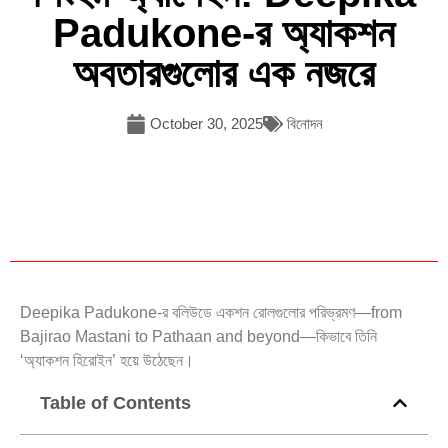
Padukone-র অ্যাকশন
অবতারগুলোর এক নজরে
October 30, 2025
বিনোদন
Deepika Padukone-র বলিউডে একশন রোলগুলোর পরিভ্রমণ—from
Bajirao Mastani to Pathaan and beyond—কিভাবে তিনি
‘অ্যাকশন হিরোইন’ হয়ে উঠেছেন।
Table of Contents