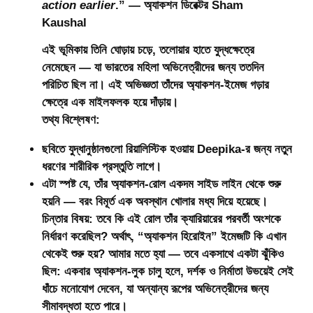
action earlier
.” — অ্যাকশন ডিরেক্টর
Sham
Kaushal
এই ভূমিকায় তিনি ঘোড়ায় চড়ে, তলোয়ার হাতে যুদ্ধক্ষেত্রে
নেমেছেন — যা ভারতের মহিলা অভিনেত্রীদের জন্য ততদিন
পরিচিত ছিল না। এই অভিজ্ঞতা তাঁদের অ্যাকশন-ইমেজ গড়ার
ক্ষেত্রে এক মাইলফলক হয়ে দাঁড়ায়।
তথ্য বিশ্লেষণ:
ছবিতে যুদ্ধানুষ্ঠানগুলো রিয়ালিস্টিক হওয়ায় Deepika-র জন্য নতুন
ধরণের শারীরিক প্রস্তুতি লাগে।
এটা স্পষ্ট যে, তাঁর অ্যাকশন-রোল একদম সাইড লাইন থেকে শুরু
হয়নি — বরং বিমূর্ত এক অবস্থান খোলার মধ্য দিয়ে হয়েছে।
চিন্তার বিষয়:
তবে কি এই রোল তাঁর ক্যারিয়ারের পরবর্তী অংশকে
নির্ধারণ করেছিল? অর্থাৎ, “অ্যাকশন হিরোইন” ইমেজটি কি এখান
থেকেই শুরু হয়? আমার মতে হ্যা — তবে একসাথে একটা ঝুঁকিও
ছিল: একবার অ্যাকশন-লুক চালু হলে, দর্শক ও নির্মাতা উভয়েই সেই
ধাঁচে মনোযোগ দেবেন, যা অন্যান্য রূপের অভিনেত্রীদের জন্য
সীমাবদ্ধতা হতে পারে।