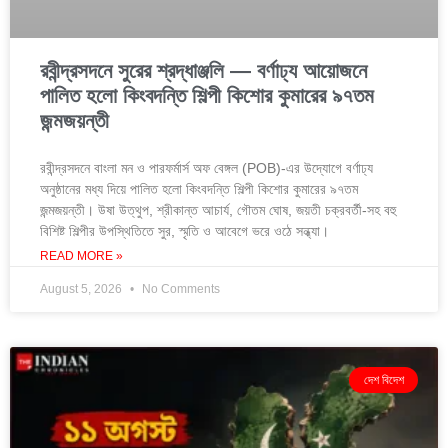
রবীন্দ্রসদনে সুরের শ্রদ্ধাঞ্জলি — বর্ণাঢ্য আয়োজনে
পালিত হলো কিংবদন্তি শিল্পী কিশোর কুমারের ৯৭তম
জন্মজয়ন্তী
রবীন্দ্রসদনে বাংলা মন ও পারফর্মার্স অফ বেঙ্গল (POB)-এর উদ্যোগে বর্ণাঢ্য
অনুষ্ঠানের মধ্য দিয়ে পালিত হলো কিংবদন্তি শিল্পী কিশোর কুমারের ৯৭তম
জন্মজয়ন্তী। উষা উত্থুপ, শ্রীকান্ত আচার্য, গৌতম ঘোষ, জয়তী চক্রবর্তী-সহ বহু
বিশিষ্ট শিল্পীর উপস্থিতিতে সুর, স্মৃতি ও আবেগে ভরে ওঠে সন্ধ্যা।
READ MORE »
August 5, 2026
No Comments
দেশ বিদেশ