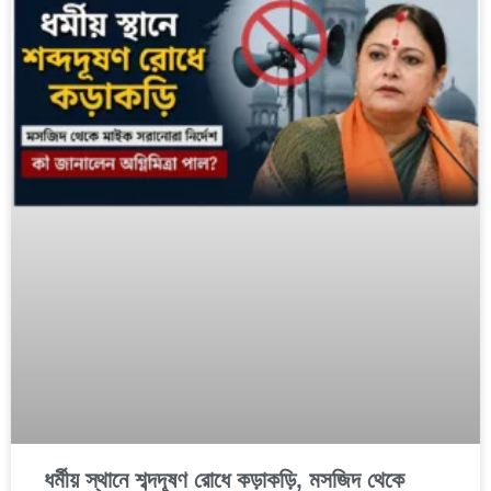
ধর্মীয় স্থানে শব্দদূষণ রোধে কড়াকড়ি, মসজিদ থেকে