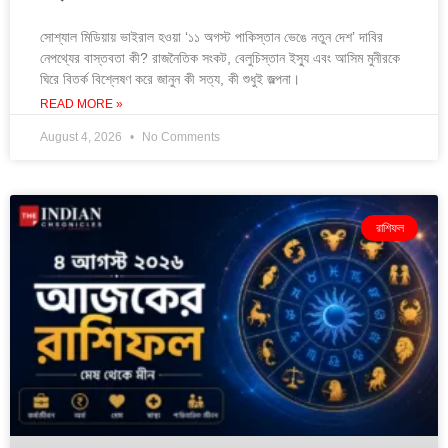
সোশ্যাল মিডিয়ায় ভাইরাল হওয়া ‘১১ অগস্ট পাকিস্তান ভেঙে নতুন দেশ’ দাবির
নেপথ্যের বাস্তবতা কী? রাজনৈতিক সংকট, বেলুচিস্তান ইস্যু এবং আসিম মুনীরকে
ঘিরে বিতর্ক বিশ্লেষণ করে জানুন কী সত্য, কী শুধুই জল্পনা।
READ MORE »
August 4, 2026
No Comments
রাশিফল