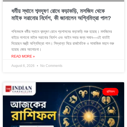
ধর্মীয় স্থানে শব্দদূষণ রোধে কড়াকড়ি, মসজিদ থেকে
মাইক সরানোর নির্দেশ, কী জানালেন অগ্নিমিত্রা পাল?
পশ্চিমবঙ্গে ধর্মীয় স্থানে শব্দদূষণ রোধে প্রশাসনের কড়াকড়ি শুরু হয়েছে। মসজিদের
বাইরে লাগানো মাইক সরানোর নির্দেশ এবং আইন সবার জন্য সমান—এই বার্তাই
দিয়েছেন মন্ত্রী অগ্নিমিত্রা পাল। সিদ্ধান্ত ঘিরে রাজনৈতিক ও সামাজিক মহলে শুরু
হয়েছে জোর আলোচনা।
READ MORE »
August 6, 2026
No Comments
রাশিফল