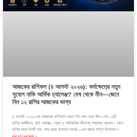
আজকের রাশিফল (৪ আগস্ট ২০২৬): কর্মক্ষেত্রে নতুন
সুযোগ নাকি আর্থিক চ্যালেঞ্জ? মেষ থেকে মীন—জেনে
নিন ১২ রাশির আজকের ভাগ্য
৪ আগস্ট ২০২৬-এর আজকের রাশিফলে জেনে নিন মেষ থেকে মীন—সব ১২টি
রাশির কর্মজীবন, অর্থ, স্বাস্থ্য, প্রেম ও পারিবারিক জীবনের সম্ভাব্য প্রভাব। কোন
রাশির জন্য দিনটি শুভ, আর কারা থাকবেন সতর্ক—এক নজরে সম্পূর্ণ বিশ্লেষণ।