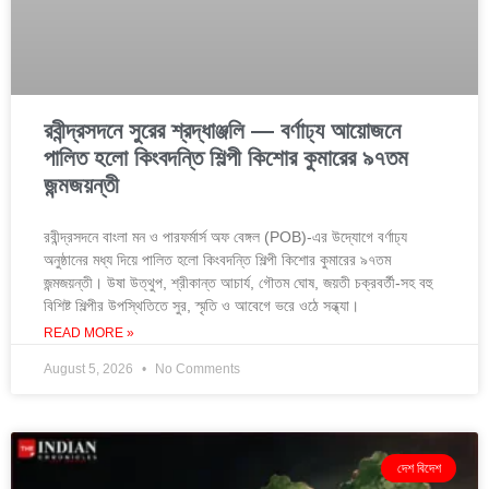
রবীন্দ্রসদনে সুরের শ্রদ্ধাঞ্জলি — বর্ণাঢ্য আয়োজনে
পালিত হলো কিংবদন্তি শিল্পী কিশোর কুমারের ৯৭তম
জন্মজয়ন্তী
রবীন্দ্রসদনে বাংলা মন ও পারফর্মার্স অফ বেঙ্গল (POB)-এর উদ্যোগে বর্ণাঢ্য
অনুষ্ঠানের মধ্য দিয়ে পালিত হলো কিংবদন্তি শিল্পী কিশোর কুমারের ৯৭তম
জন্মজয়ন্তী। উষা উত্থুপ, শ্রীকান্ত আচার্য, গৌতম ঘোষ, জয়তী চক্রবর্তী-সহ বহু
বিশিষ্ট শিল্পীর উপস্থিতিতে সুর, স্মৃতি ও আবেগে ভরে ওঠে সন্ধ্যা।
READ MORE »
August 5, 2026
No Comments
দেশ বিদেশ