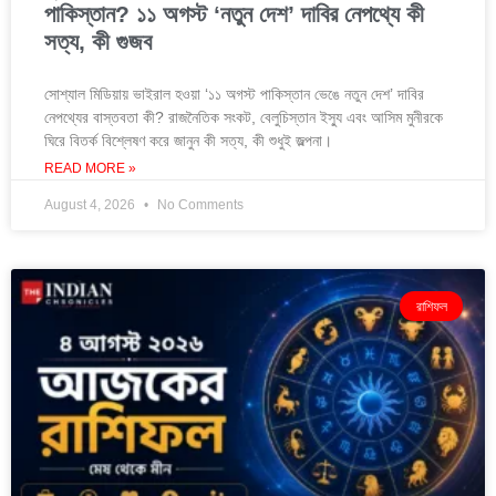
পাকিস্তান? ১১ অগস্ট ‘নতুন দেশ’ দাবির নেপথ্যে কী
সত্য, কী গুজব
সোশ্যাল মিডিয়ায় ভাইরাল হওয়া ‘১১ অগস্ট পাকিস্তান ভেঙে নতুন দেশ’ দাবির
নেপথ্যের বাস্তবতা কী? রাজনৈতিক সংকট, বেলুচিস্তান ইস্যু এবং আসিম মুনীরকে
ঘিরে বিতর্ক বিশ্লেষণ করে জানুন কী সত্য, কী শুধুই জল্পনা।
READ MORE »
August 4, 2026
No Comments
রাশিফল