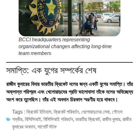
BCCI headquarters representing
organizational changes affecting long-time
team members
সমাপ্তি: এক যুগের সম্পর্কের শেষ
রাজীব কুমারের বিদায় ভারতীয় ক্রিকেট দলের জন্য একটি যুগের সমাপ্তি। তাঁর
অক্লান্ত পরিশ্রম এবং খেলোয়াড়দের প্রতি ভালোবাসা তাঁকে দলের অবিচ্ছেদ্য
অংশ করে তুলেছিল। তাঁর এই অবদান চিরকাল স্মরণীয় হয়ে থাকবে।
Tags :
ক্রিকেট ইতিহাস
,
ক্রিকেট পরিবর্তন
,
খেলোয়াড়দের সেবা
,
গৌতম
গম্ভীর
,
বিসিসিআই
,
বিসিসিআই পরিবর্তন
,
ভারতীয় ক্রিকেট
,
রাজীব কুমার
,
রাজীব
কুমারের অবদান
,
সাপোর্ট স্টাফ