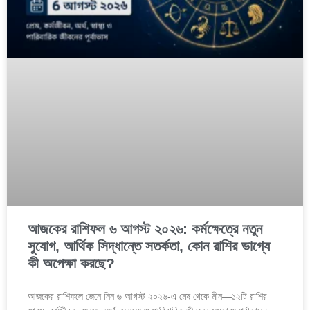
আজকের রাশিফল ৬ আগস্ট ২০২৬: কর্মক্ষেত্রে নতুন
সুযোগ, আর্থিক সিদ্ধান্তে সতর্কতা, কোন রাশির ভাগ্যে
কী অপেক্ষা করছে?
আজকের রাশিফলে জেনে নিন ৬ আগস্ট ২০২৬-এ মেষ থেকে মীন—১২টি রাশির