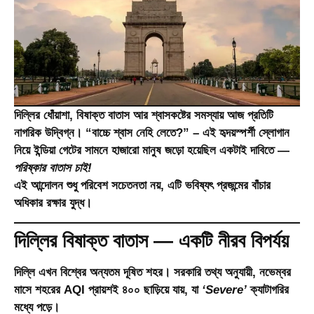
দিল্লির ধোঁয়াশা, বিষাক্ত বাতাস আর শ্বাসকষ্টের সমস্যায় আজ প্রতিটি
নাগরিক উদ্বিগ্ন। “
বাচ্চে শ্বাস নেহি লেতে?
” – এই হৃদয়স্পর্শী স্লোগান
নিয়ে ইন্ডিয়া গেটের সামনে হাজারো মানুষ জড়ো হয়েছিল একটাই দাবিতে —
পরিষ্কার বাতাস চাই!
এই আন্দোলন শুধু পরিবেশ সচেতনতা নয়, এটি ভবিষ্যৎ প্রজন্মের বাঁচার
অধিকার রক্ষার যুদ্ধ।
দিল্লির বিষাক্ত বাতাস — একটি নীরব বিপর্যয়
দিল্লি এখন বিশ্বের অন্যতম দূষিত শহর। সরকারি তথ্য অনুযায়ী, নভেম্বর
মাসে শহরের AQI প্রায়শই ৪০০ ছাড়িয়ে যায়, যা
‘Severe’
ক্যাটাগরির
মধ্যে পড়ে।