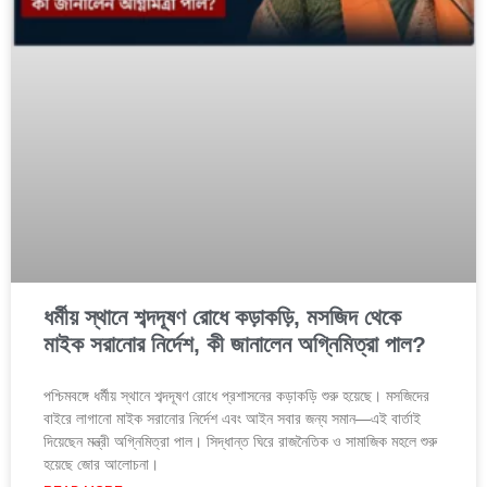
ধর্মীয় স্থানে শব্দদূষণ রোধে কড়াকড়ি, মসজিদ থেকে
মাইক সরানোর নির্দেশ, কী জানালেন অগ্নিমিত্রা পাল?
পশ্চিমবঙ্গে ধর্মীয় স্থানে শব্দদূষণ রোধে প্রশাসনের কড়াকড়ি শুরু হয়েছে। মসজিদের
বাইরে লাগানো মাইক সরানোর নির্দেশ এবং আইন সবার জন্য সমান—এই বার্তাই
দিয়েছেন মন্ত্রী অগ্নিমিত্রা পাল। সিদ্ধান্ত ঘিরে রাজনৈতিক ও সামাজিক মহলে শুরু
হয়েছে জোর আলোচনা।