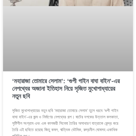
‘মহারাজা তোমারে সেলাম’: ‘গুপী গাইন বাঘা বাইন’-এর
নেপথ্যের অজানা ইতিহাস নিয়ে সৃজিত মুখোপাধ্যায়ের
নতুন ছবি
সৃজিত মুখোপাধ্যায়ের নতুন ছবি ‘মহারাজা তোমারে সেলাম’ তুলে ধরবে ‘গুপী গাইন
বাঘা বাইন’-এর জন্ম ও নির্মাণের নেপথ্যের গল্প। ষাটের দশকের উত্তাল কলকাতা,
সৃষ্টিশীল সংগ্রাম এবং এক কালজয়ী সিনেমা তৈরির অসাধারণ যাত্রাকে কেন্দ্র করে
তৈরি এই ছবিতে রয়েছে জিতু কমল, ঋত্বিক ভৌমিক, রুদ্রনীল ঘোষসহ একাধিক