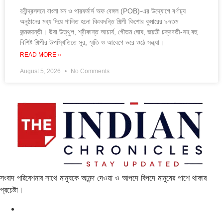
রবীন্দ্রসদনে বাংলা মন ও পারফর্মার্স অফ বেঙ্গল (POB)-এর উদ্যোগে বর্ণাঢ্য
অনুষ্ঠানের মধ্য দিয়ে পালিত হলো কিংবদন্তি শিল্পী কিশোর কুমারের ৯৭তম
জন্মজয়ন্তী। উষা উত্থুপ, শ্রীকান্ত আচার্য, গৌতম ঘোষ, জয়তী চক্রবর্তী-সহ বহু
বিশিষ্ট শিল্পীর উপস্থিতিতে সুর, স্মৃতি ও আবেগে ভরে ওঠে সন্ধ্যা।
READ MORE »
August 5, 2026
No Comments
সংবাদ পরিবেশনার সাথে মানুষকে আনন্দ দেওয়া ও আপদে বিপদে মানুষের পাশে থাকার
প্রচেষ্টা।