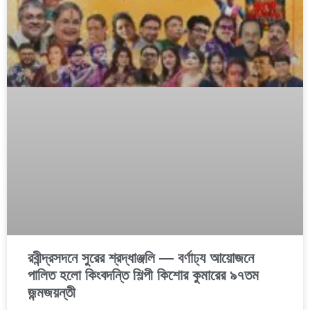
রবীন্দ্রসদনে সুরের শ্রদ্ধাঞ্জলি — বর্ণাঢ্য আয়োজনে
পালিত হলো কিংবদন্তি শিল্পী কিশোর কুমারের ৯৭তম
জন্মজয়ন্তী