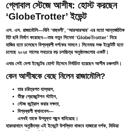
গ্লোবাল স্টেজে আশীষ: হোস্ট করছেন
‘GlobeTrotter’ ইভেন্ট
এস. এস. রাজামৌলি—যিনি ‘বাহুবলী’, ‘আরআরআর’ এর মতো আন্তর্জাতিক
হিট ছবি নির্মাণ করেছেন—তার নতুন সিনেমা
‘GlobeTrotter’
নিয়ে
হাজির হতে চলেছেন বিশ্বব্যাপী দর্শকের সামনে। সিনেমার লঞ্চ ইভেন্টটি হতে
চলেছে ২০২৫ সালের সবচেয়ে বড় চলচ্চিত্র অনুষ্ঠানগুলোর একটি।
এবার সেই মেগা ইভেন্টের হোস্ট হিসেবে নির্বাচিত হয়েছেন
আশীষ চঞ্চলানি
।
কেন আশীষকে বেছে নিলেন রাজামৌলি?
তার
চরিত্রগত হাস্যরস
,
তীক্ষ্ণ প্রেজেন্টেশন স্টাইল,
স্টেজ কন্ট্রোল করার দক্ষতা,
বিশ্বব্যাপী ফ্যানবেস—
এসবই তাকে উপযুক্ত পছন্দ বানিয়েছে।
হায়দরাবাদে অনুষ্ঠিতব্য এই ইভেন্টে উপস্থিত থাকবে হাজারো দর্শক, মিডিয়া