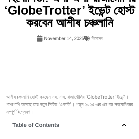
‘GlobeTrotter’ ইভেন্ট হোস্ট
করবেন আশীষ চঞ্চলানি
November 14, 2025
বিনোদন
আশীষ চঞ্চলানি হোস্ট করছেন এস. এস. রাজামৌলির ‘GlobeTrotter’ ইভেন্ট।
পাশাপাশি আসছে তার নতুন সিরিজ ‘একাকি’। পড়ুন ২০২৫-এর এই বড় সহযোগিতার
সম্পূর্ণ বিশ্লেষণ।
Table of Contents