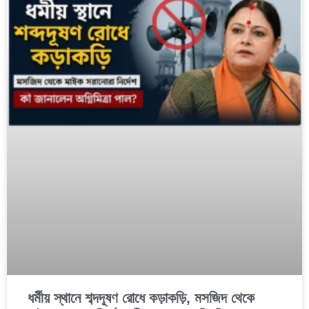
ধর্মীয় স্থানে শব্দদূষণ রোধে কড়াকড়ি, মসজিদ থেকে