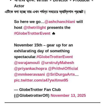
আশীষের ভূমিকা:
Writer + Director + Producer +
Actor
এটিকে বলা হচ্ছে তার এখন পর্যন্ত সবচেয়ে
অ্যাম্বিশাস প্রজেক্ট
।
So here we go…
@ashchanchlani
will
host
@thetrilight
presents the
#GlobeTrotterEvent
🔥
November 15th – gear up for an
exhilarating day of something
spectacular.
#GlobeTrotterEvent
@ssrajamouli
@urstrulyMahesh
@priyankachopra
@PrithviOfficial
@mmkeeravaani
@SriDurgaArts
…
pic.twitter.com/a47ywXmw95
— GlobeTrotter Fan Club
(@GlobetrotterOfl)
November 13, 2025