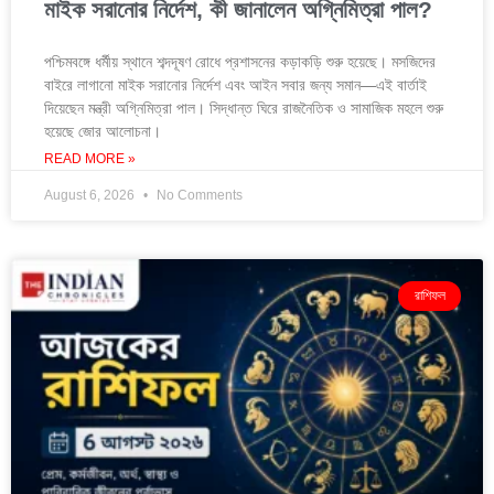
মাইক সরানোর নির্দেশ, কী জানালেন অগ্নিমিত্রা পাল?
পশ্চিমবঙ্গে ধর্মীয় স্থানে শব্দদূষণ রোধে প্রশাসনের কড়াকড়ি শুরু হয়েছে। মসজিদের
বাইরে লাগানো মাইক সরানোর নির্দেশ এবং আইন সবার জন্য সমান—এই বার্তাই
দিয়েছেন মন্ত্রী অগ্নিমিত্রা পাল। সিদ্ধান্ত ঘিরে রাজনৈতিক ও সামাজিক মহলে শুরু
হয়েছে জোর আলোচনা।
READ MORE »
August 6, 2026
No Comments
রাশিফল