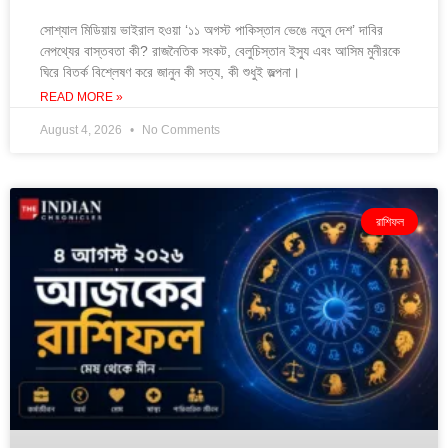
সোশ্যাল মিডিয়ায় ভাইরাল হওয়া ‘১১ অগস্ট পাকিস্তান ভেঙে নতুন দেশ’ দাবির
নেপথ্যের বাস্তবতা কী? রাজনৈতিক সংকট, বেলুচিস্তান ইস্যু এবং আসিম মুনীরকে
ঘিরে বিতর্ক বিশ্লেষণ করে জানুন কী সত্য, কী শুধুই জল্পনা।
READ MORE »
August 4, 2026
No Comments
রাশিফল