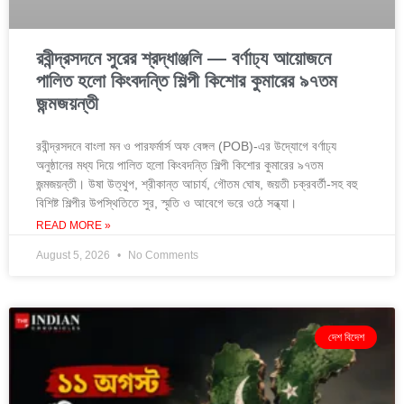
রবীন্দ্রসদনে সুরের শ্রদ্ধাঞ্জলি — বর্ণাঢ্য আয়োজনে
পালিত হলো কিংবদন্তি শিল্পী কিশোর কুমারের ৯৭তম
জন্মজয়ন্তী
রবীন্দ্রসদনে বাংলা মন ও পারফর্মার্স অফ বেঙ্গল (POB)-এর উদ্যোগে বর্ণাঢ্য
অনুষ্ঠানের মধ্য দিয়ে পালিত হলো কিংবদন্তি শিল্পী কিশোর কুমারের ৯৭তম
জন্মজয়ন্তী। উষা উত্থুপ, শ্রীকান্ত আচার্য, গৌতম ঘোষ, জয়তী চক্রবর্তী-সহ বহু
বিশিষ্ট শিল্পীর উপস্থিতিতে সুর, স্মৃতি ও আবেগে ভরে ওঠে সন্ধ্যা।
READ MORE »
August 5, 2026
No Comments
দেশ বিদেশ