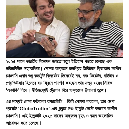
২০২৫ সালে ভারতীয় বিনোদন জগতে নতুন ইতিহাস গড়তে চলেছে এক
নজিরবিহীন সহযোগিতা। দেশের অন্যতম জনপ্রিয় ডিজিটাল ক্রিয়েটর
আশীষ
চঞ্চলানি
এবার শুধু কনটেন্ট ক্রিয়েটর হিসেবেই নয়, বরং
ডিরেক্টর, রাইটার ও
প্রোডিউসার
হিসেবে বড় স্ক্রিনে পদার্পণ করছেন তার নতুন ওয়েব সিরিজ
‘একাকি’
নিয়ে। ইতিমধ্যেই ট্রেলার ঘিরে ভক্তদের উন্মাদনা তুঙ্গে।
এর মধ্যেই বোমা ফাটালেন রাজামৌলি—তিনি ঘোষণা করলেন, তার মেগা
প্রজেক্ট
‘GlobeTrotter’
-এর গ্র্যান্ড লঞ্চ ইভেন্ট হোস্ট করবেন আশীষ
চঞ্চলানি। এই ইভেন্টটি ২০২৫ সালের অন্যতম বৃহৎ ও বহুল আলোচিত
আয়োজন হতে চলেছে।