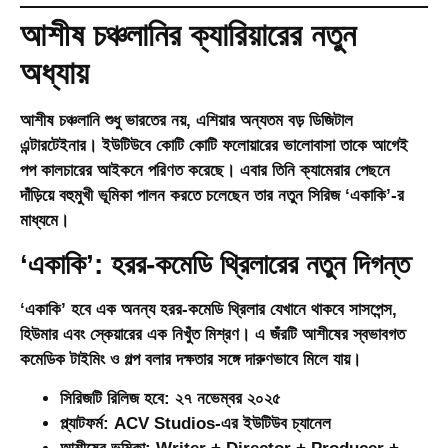
আশীষ চঞ্চলানির ক্যারিয়ারের নতুন
অধ্যায়
আশীষ চঞ্চলানি শুধু ভারতের নয়, এশিয়ার অন্যতম বড় ডিজিটাল
এন্টারটেইনার। ইউটিউবে কোটি কোটি ফলোয়ারের ভালোবাসা তাকে আগেই
পপ কালচারের আইকনে পরিণত করেছে। এবার তিনি ক্যামেরার পেছনে
দাঁড়িয়ে বহুমুখী ভূমিকা পালন করতে চলেছেন তার নতুন সিরিজ
‘একাকি’
-র
মাধ্যমে।
‘একাকি’: হরর-কমেডি থ্রিলারের নতুন দিগন্ত
‘একাকি’ হবে এক অনন্য হরর-কমেডি থ্রিলার যেখানে থাকবে সাসপেন্স,
হিউমার এবং স্কেয়ারের এক নিখুঁত মিশ্রণ। এ জঁরটি আশীষের স্বভাবগত
কমেডিক টাইমিং ও গল্প বলার দক্ষতার সঙ্গে দারুণভাবে মিলে যায়।
সিরিজটি রিলিজ হবে:
২৭ নভেম্বর ২০২৫
প্ল্যাটফর্ম:
ACV Studios-এর ইউটিউব চ্যানেল