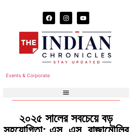
Events & Corporate
২০২৫ সালের সবচেয়ে বড়
সহযোগিতা: এস. এস. রাজামৌলির